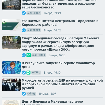
приходится без электричества, и разделяем
ваше беспокойство
Вчера, 19:49
МАКЕЕВКА
Уважаемые жители Центрально-Городского и
Кировского районов!
Вчера, 16:42
МАКЕЕВКА
Спорт объединяет соседей!. Сегодня Макеевка
поддержала «Всероссийскую соседскую
зарядку» в рамках акции «Добрососедское
лето» проекта «Школа ЖКХ»
Вчера, 16:10
МАКЕЕВКА
В Республике запустили сервис «Навигатор
ДНР»
Вчера, 16:10
ОФИЦ.
Многодетным семьям ДНР на покупку школьной
и спортивной формы выплатят по 4 тысячи
рублей
Вчера, 16:07
ОФИЦ.
Центр Донецка и Макеевка частично