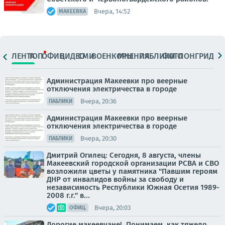
Вчера, 14:52
МАКЕЕВКА
ЛЕНТА
ТОП
ОФИЦ.
ВИДЕО
СМИ
ВОЕНКОРЫ
МНЕНИЯ
ПАБЛИКИ
ФОТО
ЛОНГРИДЫ
Администрация Макеевки про веерные
отключения электричества в городе
Вчера, 20:36
ПАБЛИКИ
Администрация Макеевки про веерные
отключения электричества в городе
Вчера, 20:30
ПАБЛИКИ
Дмитрий Огилец: Сегодня, 8 августа, члены
Макеевский городской организации РСВА и СВО
возложили цветы у памятника "Павшим героям
ДНР от инвалидов войны за свободу и
независимость Республики Южная Осетия 1989-
2008 г.г." в...
Вчера, 20:03
ОФИЦ.
Дорогие макеевчане!. Понимаем, как тяжело