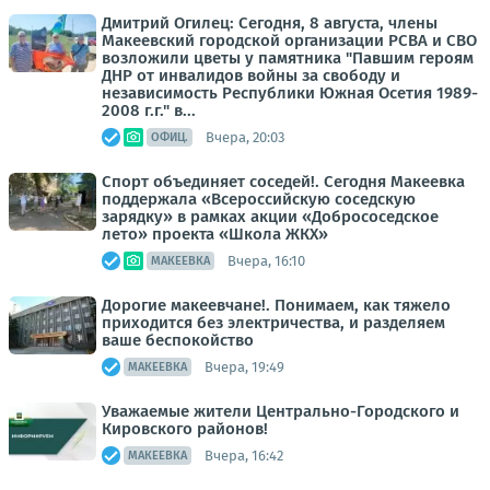
Дмитрий Огилец: Сегодня, 8 августа, члены
Макеевский городской организации РСВА и СВО
возложили цветы у памятника "Павшим героям
ДНР от инвалидов войны за свободу и
независимость Республики Южная Осетия 1989-
2008 г.г." в...
Вчера, 20:03
ОФИЦ.
Спорт объединяет соседей!. Сегодня Макеевка
поддержала «Всероссийскую соседскую
зарядку» в рамках акции «Добрососедское
лето» проекта «Школа ЖКХ»
Вчера, 16:10
МАКЕЕВКА
Дорогие макеевчане!. Понимаем, как тяжело
приходится без электричества, и разделяем
ваше беспокойство
Вчера, 19:49
МАКЕЕВКА
Уважаемые жители Центрально-Городского и
Кировского районов!
Вчера, 16:42
МАКЕЕВКА