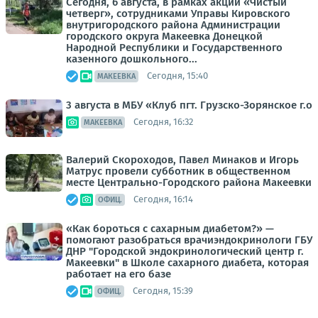
Сегодня, 6 августа, в рамках акции «Чистый
четверг», сотрудниками Управы Кировского
внутригородского района Администрации
городского округа Макеевка Донецкой
Народной Республики и Государственного
казенного дошкольного...
Сегодня, 15:40
МАКЕЕВКА
3 августа в МБУ «Клуб пгт. Грузско-Зорянское г.о
Сегодня, 16:32
МАКЕЕВКА
Валерий Скороходов, Павел Минаков и Игорь
Матрус провели субботник в общественном
месте Центрально-Городского района Макеевки
Сегодня, 16:14
ОФИЦ.
«Как бороться с сахарным диабетом?» —
помогают разобраться врачиэндокринологи ГБУ
ДНР "Городской эндокринологический центр г.
Макеевки" в Школе сахарного диабета, которая
работает на его базе
Сегодня, 15:39
ОФИЦ.