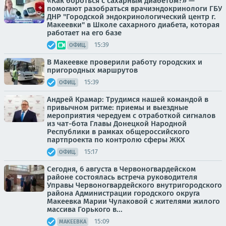
«Как бороться с сахарным диабетом?» —
помогают разобраться врачиэндокринологи ГБУ
ДНР "Городской эндокринологический центр г.
Макеевки" в Школе сахарного диабета, которая
работает на его базе
15:39
ОФИЦ.
В Макеевке проверили работу городских и
пригородных маршрутов
15:39
ОФИЦ.
Андрей Крамар: Трудимся нашей командой в
привычном ритме: приемы и выездные
мероприятия чередуем с отработкой сигналов
из чат-бота Главы Донецкой Народной
Республики в рамках общероссийского
партпроекта по контролю сферы ЖКХ
15:17
ОФИЦ.
Сегодня, 6 августа в Червоногвардейском
районе состоялась встреча руководителя
Управы Червоногвардейского внутригородского
района Администрации городского округа
Макеевка Марии Чулаковой с жителями жилого
массива Горького в...
15:09
МАКЕЕВКА