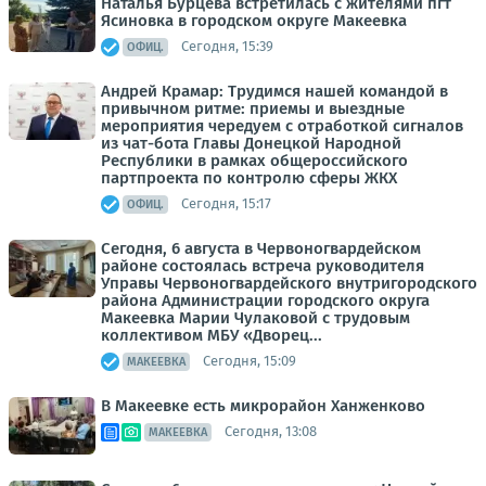
Наталья Бурцева встретилась с жителями пгт
Ясиновка в городском округе Макеевка
Сегодня, 15:39
ОФИЦ.
Андрей Крамар: Трудимся нашей командой в
привычном ритме: приемы и выездные
мероприятия чередуем с отработкой сигналов
из чат-бота Главы Донецкой Народной
Республики в рамках общероссийского
партпроекта по контролю сферы ЖКХ
Сегодня, 15:17
ОФИЦ.
Сегодня, 6 августа в Червоногвардейском
районе состоялась встреча руководителя
Управы Червоногвардейского внутригородского
района Администрации городского округа
Макеевка Марии Чулаковой с трудовым
коллективом МБУ «Дворец...
Сегодня, 15:09
МАКЕЕВКА
В Макеевке есть микрорайон Ханженково
Сегодня, 13:08
МАКЕЕВКА