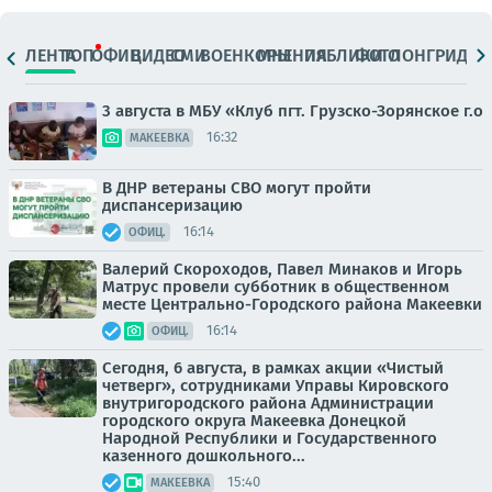
ЛЕНТА
ТОП
ОФИЦ.
ВИДЕО
СМИ
ВОЕНКОРЫ
МНЕНИЯ
ПАБЛИКИ
ФОТО
ЛОНГРИДЫ
3 августа в МБУ «Клуб пгт. Грузско-Зорянское г.о
16:32
МАКЕЕВКА
В ДНР ветераны СВО могут пройти
диспансеризацию
16:14
ОФИЦ.
Валерий Скороходов, Павел Минаков и Игорь
Матрус провели субботник в общественном
месте Центрально-Городского района Макеевки
16:14
ОФИЦ.
Сегодня, 6 августа, в рамках акции «Чистый
четверг», сотрудниками Управы Кировского
внутригородского района Администрации
городского округа Макеевка Донецкой
Народной Республики и Государственного
казенного дошкольного...
15:40
МАКЕЕВКА