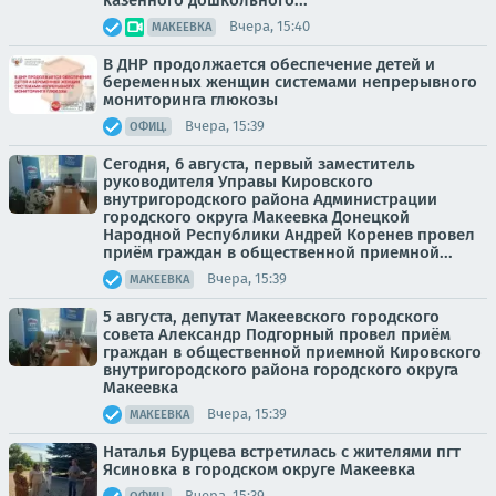
Вчера, 15:40
МАКЕЕВКА
В ДНР продолжается обеспечение детей и
беременных женщин системами непрерывного
мониторинга глюкозы
Вчера, 15:39
ОФИЦ.
Сегодня, 6 августа, первый заместитель
руководителя Управы Кировского
внутригородского района Администрации
городского округа Макеевка Донецкой
Народной Республики Андрей Коренев провел
приём граждан в общественной приемной...
Вчера, 15:39
МАКЕЕВКА
5 августа, депутат Макеевского городского
совета Александр Подгорный провел приём
граждан в общественной приемной Кировского
внутригородского района городского округа
Макеевка
Вчера, 15:39
МАКЕЕВКА
Наталья Бурцева встретилась с жителями пгт
Ясиновка в городском округе Макеевка
Вчера, 15:39