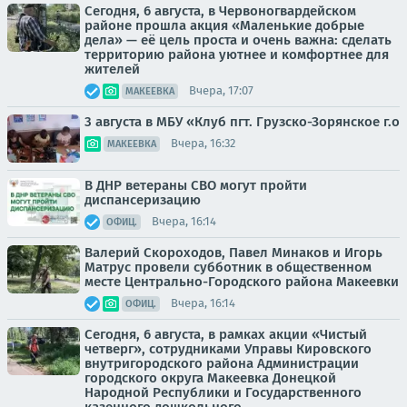
Сегодня, 6 августа, в Червоногвардейском
районе прошла акция «Маленькие добрые
дела» — её цель проста и очень важна: сделать
территорию района уютнее и комфортнее для
жителей
Вчера, 17:07
МАКЕЕВКА
3 августа в МБУ «Клуб пгт. Грузско-Зорянское г.о
Вчера, 16:32
МАКЕЕВКА
В ДНР ветераны СВО могут пройти
диспансеризацию
Вчера, 16:14
ОФИЦ.
Валерий Скороходов, Павел Минаков и Игорь
Матрус провели субботник в общественном
месте Центрально-Городского района Макеевки
Вчера, 16:14
ОФИЦ.
Сегодня, 6 августа, в рамках акции «Чистый
четверг», сотрудниками Управы Кировского
внутригородского района Администрации
городского округа Макеевка Донецкой
Народной Республики и Государственного
казенного дошкольного...