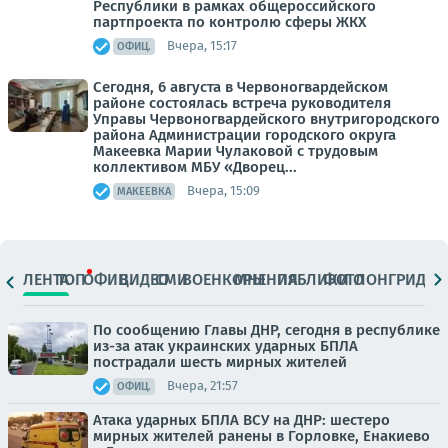
Республики в рамках общероссийского
партпроекта по контролю сферы ЖКХ
Вчера, 15:17
ОФИЦ.
Сегодня, 6 августа в Червоногвардейском
районе состоялась встреча руководителя
Управы Червоногвардейского внутригородского
района Администрации городского округа
Макеевка Марии Чулаковой с трудовым
коллективом МБУ «Дворец...
Вчера, 15:09
МАКЕЕВКА
ЛЕНТА
ТОП
ОФИЦ.
ВИДЕО
СМИ
ВОЕНКОРЫ
МНЕНИЯ
ПАБЛИКИ
ФОТО
ЛОНГРИДЫ
По сообщению Главы ДНР, сегодня в республике
из-за атак украинских ударных БПЛА
пострадали шесть мирных жителей
Вчера, 21:57
ОФИЦ.
Атака ударных БПЛА ВСУ на ДНР: шестеро
мирных жителей ранены в Горловке, Енакиево