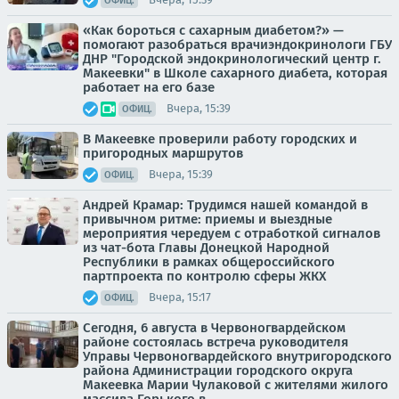
ОФИЦ.
«Как бороться с сахарным диабетом?» —
помогают разобраться врачиэндокринологи ГБУ
ДНР "Городской эндокринологический центр г.
Макеевки" в Школе сахарного диабета, которая
работает на его базе
Вчера, 15:39
ОФИЦ.
В Макеевке проверили работу городских и
пригородных маршрутов
Вчера, 15:39
ОФИЦ.
Андрей Крамар: Трудимся нашей командой в
привычном ритме: приемы и выездные
мероприятия чередуем с отработкой сигналов
из чат-бота Главы Донецкой Народной
Республики в рамках общероссийского
партпроекта по контролю сферы ЖКХ
Вчера, 15:17
ОФИЦ.
Сегодня, 6 августа в Червоногвардейском
районе состоялась встреча руководителя
Управы Червоногвардейского внутригородского
района Администрации городского округа
Макеевка Марии Чулаковой с жителями жилого
массива Горького в...