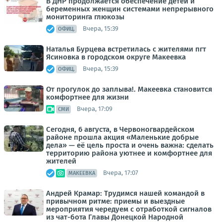
В ДНР продолжается обеспечение детей и
беременных женщин системами непрерывного
мониторинга глюкозы
Вчера, 15:39
ОФИЦ.
Наталья Бурцева встретилась с жителями пгт
Ясиновка в городском округе Макеевка
Вчера, 15:39
ОФИЦ.
От прогулок до заплыва!. Макеевка становится
комфортнее для жизни
Вчера, 17:09
СМИ
Сегодня, 6 августа, в Червоногвардейском
районе прошла акция «Маленькие добрые
дела» — её цель проста и очень важна: сделать
территорию района уютнее и комфортнее для
жителей
Вчера, 17:07
МАКЕЕВКА
Андрей Крамар: Трудимся нашей командой в
привычном ритме: приемы и выездные
мероприятия чередуем с отработкой сигналов
из чат-бота Главы Донецкой Народной