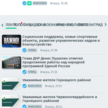
Вчера, 15:28
МАКЕЕВКА
ЛЕНТА
ТОП
ОФИЦ.
ВИДЕО
СМИ
ВОЕНКОРЫ
МНЕНИЯ
ПАБЛИКИ
ФОТО
ЛОНГРИДЫ
Социальная поддержка, новые спортивные
объекты, развитие управленческих кадров и
благоустройство
Вчера, 21:39
ОФИЦ.
Глава ДНР Денис Пушилин отметил
продолжение работы над народной
программой Единой России
Вчера, 21:33
ОФИЦ.
Уважаемые жители Горняцкого района!
Вчера, 21:12
МАКЕЕВКА
Уважаемые жители Червоногвардейского и
Горняцкого районов!
Вчера, 20:14
МАКЕЕВКА