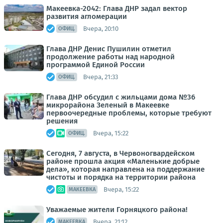
Макеевка-2042: Глава ДНР задал вектор
развития агломерации
Вчера, 20:10
ОФИЦ.
Глава ДНР Денис Пушилин отметил
продолжение работы над народной
программой Единой России
Вчера, 21:33
ОФИЦ.
Глава ДНР обсудил с жильцами дома №36
микрорайона Зеленый в Макеевке
первоочередные проблемы, которые требуют
решения
Вчера, 15:22
ОФИЦ.
Сегодня, 7 августа, в Червоногвардейском
районе прошла акция «Маленькие добрые
дела», которая направлена на поддержание
чистоты и порядка на территории района
Вчера, 15:22
МАКЕЕВКА
Уважаемые жители Горняцкого района!
Вчера, 21:12
МАКЕЕВКА