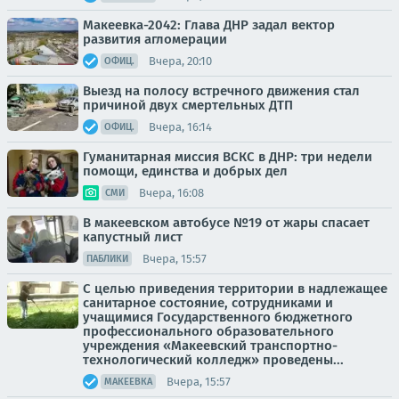
Макеевка-2042: Глава ДНР задал вектор
развития агломерации
Вчера, 20:10
ОФИЦ.
Выезд на полосу встречного движения стал
причиной двух смертельных ДТП
Вчера, 16:14
ОФИЦ.
Гуманитарная миссия ВСКС в ДНР: три недели
помощи, единства и добрых дел
Вчера, 16:08
СМИ
В макеевском автобусе №19 от жары спасает
капустный лист
Вчера, 15:57
ПАБЛИКИ
С целью приведения территории в надлежащее
санитарное состояние, сотрудниками и
учащимися Государственного бюджетного
профессионального образовательного
учреждения «Макеевский транспортно-
технологический колледж» проведены...
Вчера, 15:57
МАКЕЕВКА