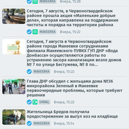
Вчера, 15:28
МАКЕЕВКА
Сегодня, 7 августа, в Червоногвардейском
районе прошла акция «Маленькие добрые
дела», которая направлена на поддержание
чистоты и порядка на территории района
Вчера, 15:22
МАКЕЕВКА
Сегодня, 7 августа в Червоногвардейском
районе города Макеевки сотрудниками
филиала Макеевского ПУВКХ ГУП ДНР «Вода
Донбасса» осуществляются работы по
устранению засора канализации возле домов
№ 7 по улице Бестужева, № 8 по...
Вчера, 15:22
МАКЕЕВКА
Глава ДНР обсудил с жильцами дома №36
микрорайона Зеленый в Макеевке
первоочередные проблемы, которые требуют
решения
Вчера, 15:22
ОФИЦ.
Жительница Бредов получила
предостережение за выгул коз на кладбище
Вчера, 15:14
МАКЕЕВКА