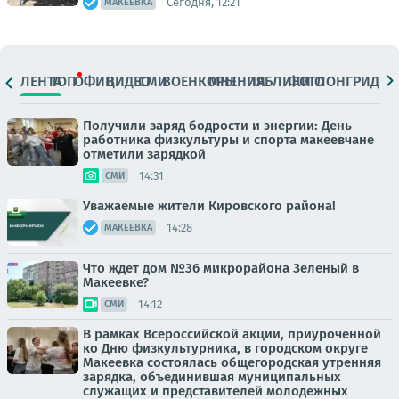
Сегодня, 12:21
МАКЕЕВКА
ЛЕНТА
ТОП
ОФИЦ.
ВИДЕО
СМИ
ВОЕНКОРЫ
МНЕНИЯ
ПАБЛИКИ
ФОТО
ЛОНГРИДЫ
Получили заряд бодрости и энергии: День
работника физкультуры и спорта макеевчане
отметили зарядкой
14:31
СМИ
Уважаемые жители Кировского района!
14:28
МАКЕЕВКА
Что ждет дом №36 микрорайона Зеленый в
Макеевке?
14:12
СМИ
В рамках Всероссийской акции, приуроченной
ко Дню физкультурника, в городском округе
Макеевка состоялась общегородская утренняя
зарядка, объединившая муниципальных
служащих и представителей молодежных