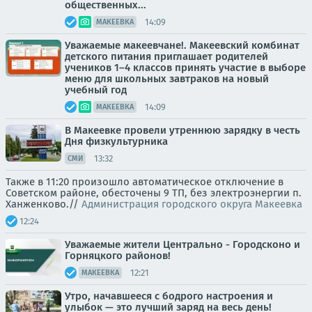
общественных...
14:09
МАКЕЕВКА
Уважаемые макеевчане!. Макеевский комбинат
детского питания приглашает родителей
учеников 1–4 классов принять участие в выборе
меню для школьных завтраков на новый
учебный год
14:09
МАКЕЕВКА
В Макеевке провели утреннюю зарядку в честь
Дня физкультурника
13:32
СМИ
Также в 11:20 произошло автоматическое отключение в
Советском районе, обесточены 9 ТП, без электроэнергии п.
Ханженково.//
Администрация городского округа Макеевка
12:24
Уважаемые жители Центрально - Городсконо и
Горняцкого районов!
12:21
МАКЕЕВКА
Утро, начавшееся с бодрого настроения и
улыбок — это лучший заряд на весь день!