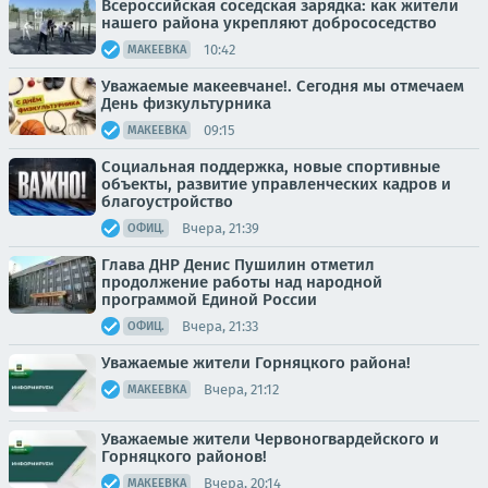
Всероссийская соседская зарядка: как жители
нашего района укрепляют добрососедство
10:42
МАКЕЕВКА
Уважаемые макеевчане!. Сегодня мы отмечаем
День физкультурника
09:15
МАКЕЕВКА
Социальная поддержка, новые спортивные
объекты, развитие управленческих кадров и
благоустройство
Вчера, 21:39
ОФИЦ.
Глава ДНР Денис Пушилин отметил
продолжение работы над народной
программой Единой России
Вчера, 21:33
ОФИЦ.
Уважаемые жители Горняцкого района!
Вчера, 21:12
МАКЕЕВКА
Уважаемые жители Червоногвардейского и
Горняцкого районов!
Вчера, 20:14
МАКЕЕВКА