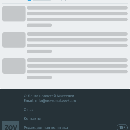
© Лента новостей Макеевки
Email:
info@newsmakeevka.ru
О нас
Контакты
ZOV
18+
Редакционная политика