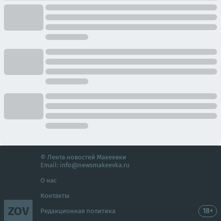
© Лента новостей Макеевки
Email:
info@newsmakeevka.ru
О нас
Контакты
ZOV
18+
Редакционная политика