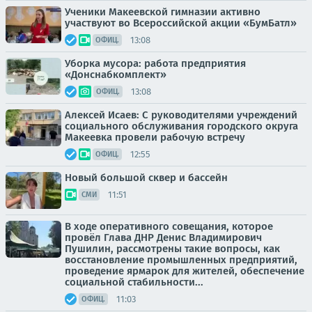
Ученики Макеевской гимназии активно
участвуют во Всероссийской акции «БумБатл»
13:08
ОФИЦ.
Уборка мусора: работа предприятия
«Донснабкомплект»
13:08
ОФИЦ.
Алексей Исаев: С руководителями учреждений
социального обслуживания городского округа
Макеевка провели рабочую встречу
12:55
ОФИЦ.
Новый большой сквер и бассейн
11:51
СМИ
В ходе оперативного совещания, которое
провёл Глава ДНР Денис Владимирович
Пушилин, рассмотрены такие вопросы, как
восстановление промышленных предприятий,
проведение ярмарок для жителей, обеспечение
социальной стабильности...
11:03
ОФИЦ.