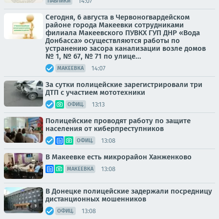
14:07
ПАБЛИКИ
Сегодня, 6 августа в Червоногвардейском
районе города Макеевки сотрудниками
филиала Макеевского ПУВКХ ГУП ДНР «Вода
Донбасса» осуществляются работы по
устранению засора канализации возле домов
№ 1, № 67, № 71 по улице...
14:07
МАКЕЕВКА
За сутки полицейские зарегистрировали три
ДТП с участием мототехники
13:13
ОФИЦ.
Полицейские проводят работу по защите
населения от киберпреступников
13:08
ОФИЦ.
В Макеевке есть микрорайон Ханженково
13:08
МАКЕЕВКА
В Донецке полицейские задержали посредницу
дистанционных мошенников
13:08
ОФИЦ.