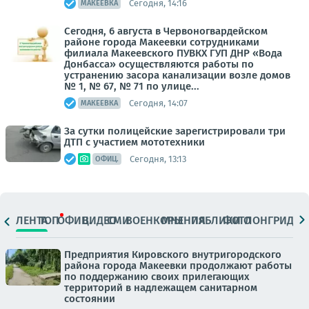
Сегодня, 14:16
МАКЕЕВКА
Сегодня, 6 августа в Червоногвардейском
районе города Макеевки сотрудниками
филиала Макеевского ПУВКХ ГУП ДНР «Вода
Донбасса» осуществляются работы по
устранению засора канализации возле домов
№ 1, № 67, № 71 по улице...
Сегодня, 14:07
МАКЕЕВКА
За сутки полицейские зарегистрировали три
ДТП с участием мототехники
Сегодня, 13:13
ОФИЦ.
ЛЕНТА
ТОП
ОФИЦ.
ВИДЕО
СМИ
ВОЕНКОРЫ
МНЕНИЯ
ПАБЛИКИ
ФОТО
ЛОНГРИДЫ
Предприятия Кировского внутригородского
района города Макеевки продолжают работы
по поддержанию своих прилегающих
территорий в надлежащем санитарном
состоянии