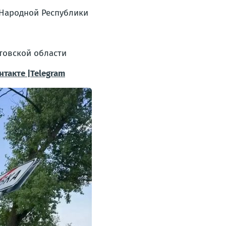
й Народной Республики
стовской области
нтакте |Telegram