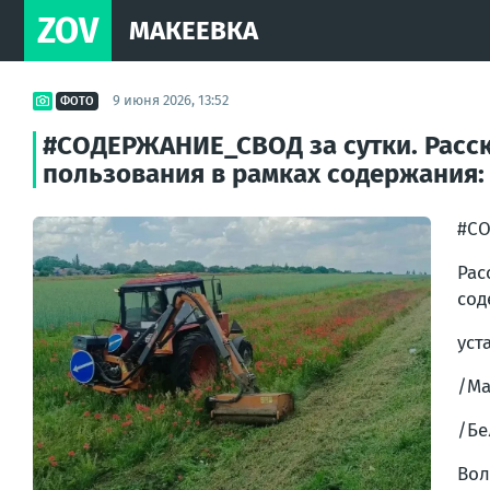
ZOV
МАКЕЕВКА
9 июня 2026, 13:52
ФОТО
#СОДЕРЖАНИЕ_СВОД за сутки. Расск
пользования в рамках содержания:
#СО
Рас
сод
уст
/Ма
/Бе
Вол