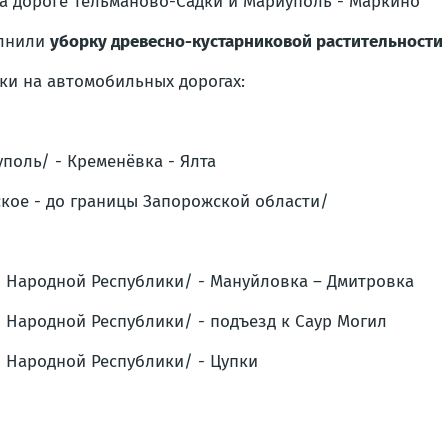
а дороге
Тельманово-Садки и Мариуполь - Маркино
лнили
уборку древесно-кустарниковой растительности
ки на автомобильных дорогах:
уполь/ - Кременёвка - Ялта
кое - до границы Запорожской области/
ой Народной Республики/ - Мануйловка – Дмитровка
й Народной Республики/ - подъезд к Саур Могил
й Народной Республики/ - Цупки