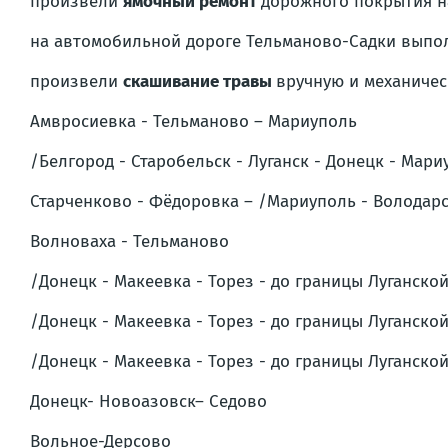
произвели
ямочный ремонт
дорожного покрытия н
на автомобильной дороге
Тельманово-Садки
выпо
произвели
скашивание травы
вручную и механичес
Амвросиевка - Тельманово – Мариуполь
/Белгород - Старобельск - Луганск - Донецк - Мари
Старченково - Фёдоровка – /Мариуполь - Володарс
Волноваха - Тельманово
/Донецк - Макеевка - Торез - до границы Луганск
/Донецк - Макеевка - Торез - до границы Луганско
/Донецк - Макеевка - Торез - до границы Луганско
Донецк- Новоазовск– Седово
Вольное-Дерсово