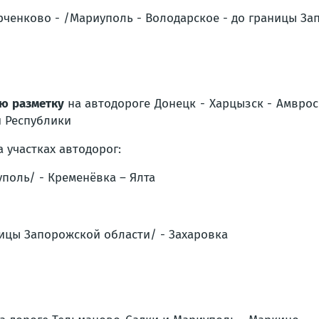
рченково - /Мариуполь - Володарское - до границы За
ую разметку
на автодороге
Донецк - Харцызск - Амврос
й Республики
 участках автодорог:
уполь/ - Кременёвка – Ялта
ницы Запорожской области/ - Захаровка