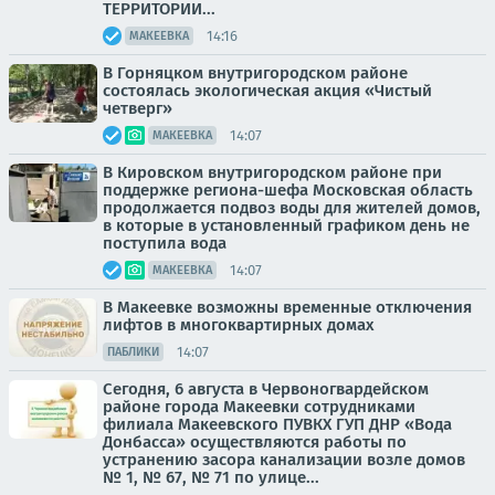
ТЕРРИТОРИИ...
14:16
МАКЕЕВКА
В Горняцком внутригородском районе
состоялась экологическая акция «Чистый
четверг»
14:07
МАКЕЕВКА
В Кировском внутригородском районе при
поддержке региона-шефа Московская область
продолжается подвоз воды для жителей домов,
в которые в установленный графиком день не
поступила вода
14:07
МАКЕЕВКА
В Макеевке возможны временные отключения
лифтов в многоквартирных домах
14:07
ПАБЛИКИ
Сегодня, 6 августа в Червоногвардейском
районе города Макеевки сотрудниками
филиала Макеевского ПУВКХ ГУП ДНР «Вода
Донбасса» осуществляются работы по
устранению засора канализации возле домов
№ 1, № 67, № 71 по улице...