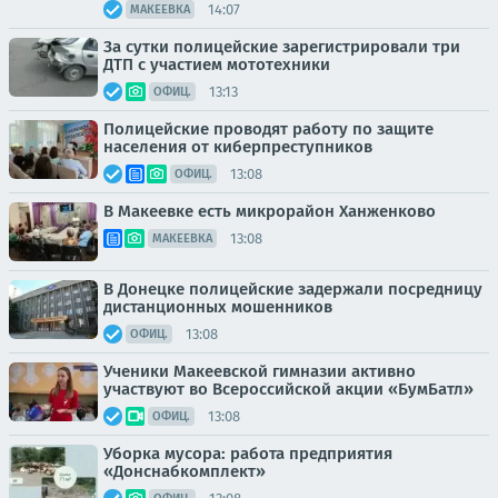
14:07
МАКЕЕВКА
За сутки полицейские зарегистрировали три
ДТП с участием мототехники
13:13
ОФИЦ.
Полицейские проводят работу по защите
населения от киберпреступников
13:08
ОФИЦ.
В Макеевке есть микрорайон Ханженково
13:08
МАКЕЕВКА
В Донецке полицейские задержали посредницу
дистанционных мошенников
13:08
ОФИЦ.
Ученики Макеевской гимназии активно
участвуют во Всероссийской акции «БумБатл»
13:08
ОФИЦ.
Уборка мусора: работа предприятия
«Донснабкомплект»