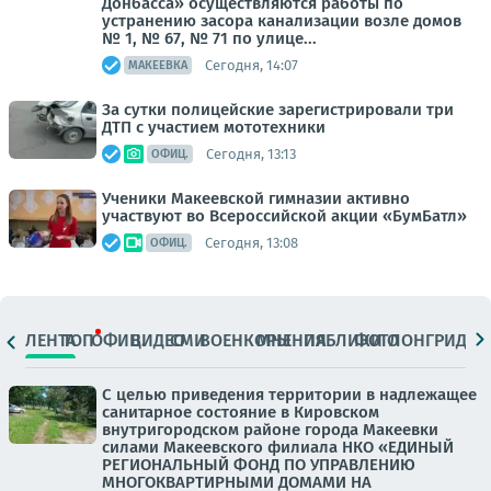
Донбасса» осуществляются работы по
устранению засора канализации возле домов
№ 1, № 67, № 71 по улице...
Сегодня, 14:07
МАКЕЕВКА
За сутки полицейские зарегистрировали три
ДТП с участием мототехники
Сегодня, 13:13
ОФИЦ.
Ученики Макеевской гимназии активно
участвуют во Всероссийской акции «БумБатл»
Сегодня, 13:08
ОФИЦ.
ЛЕНТА
ТОП
ОФИЦ.
ВИДЕО
СМИ
ВОЕНКОРЫ
МНЕНИЯ
ПАБЛИКИ
ФОТО
ЛОНГРИДЫ
С целью приведения территории в надлежащее
санитарное состояние в Кировском
внутригородском районе города Макеевки
силами Макеевского филиала НКО «ЕДИНЫЙ
РЕГИОНАЛЬНЫЙ ФОНД ПО УПРАВЛЕНИЮ
МНОГОКВАРТИРНЫМИ ДОМАМИ НА