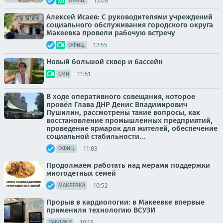
13:08
ОФИЦ.
Алексей Исаев: С руководителями учреждений
социального обслуживания городского округа
Макеевка провели рабочую встречу
12:55
ОФИЦ.
Новый большой сквер и бассейн
11:51
СМИ
В ходе оперативного совещания, которое
провёл Глава ДНР Денис Владимирович
Пушилин, рассмотрены такие вопросы, как
восстановление промышленных предприятий,
проведение ярмарок для жителей, обеспечение
социальной стабильности...
11:03
ОФИЦ.
Продолжаем работать над мерами поддержки
многодетных семей
10:52
МАКЕЕВКА
Прорыв в кардиологии: в Макеевке впервые
применили технологию ВСУЗИ
10:18
ПАБЛИКИ