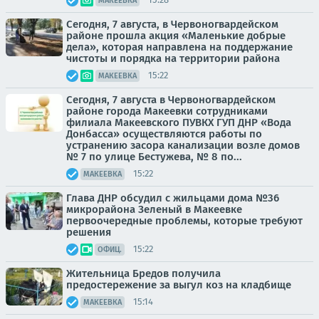
МАКЕЕВКА
Сегодня, 7 августа, в Червоногвардейском
районе прошла акция «Маленькие добрые
дела», которая направлена на поддержание
чистоты и порядка на территории района
15:22
МАКЕЕВКА
Сегодня, 7 августа в Червоногвардейском
районе города Макеевки сотрудниками
филиала Макеевского ПУВКХ ГУП ДНР «Вода
Донбасса» осуществляются работы по
устранению засора канализации возле домов
№ 7 по улице Бестужева, № 8 по...
15:22
МАКЕЕВКА
Глава ДНР обсудил с жильцами дома №36
микрорайона Зеленый в Макеевке
первоочередные проблемы, которые требуют
решения
15:22
ОФИЦ.
Жительница Бредов получила
предостережение за выгул коз на кладбище
15:14
МАКЕЕВКА