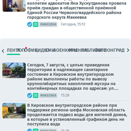
коллегии адвокатов Яна Хуснутдинова провела
приём граждан в общественной приёмной
Единой России Червоногвардейского района
городского округа Макеевка
Сегодня, 15:12
МАКЕЕВКА
ЛЕНТА
ТОП
ОФИЦ.
ВИДЕО
СМИ
ВОЕНКОРЫ
МНЕНИЯ
ПАБЛИКИ
ФОТО
ЛОНГРИДЫ
Сегодня, 7 августа, с целью приведения
территории в надлежащее санитарное
состояние в Кировском внутригородском
районе выполнены работы по вывозу
крупногабаритных накоплений мусора на
контейнерных площадках по адресам: ул....
15:28
МАКЕЕВКА
В Кировском внутригородском районе при
поддержке региона-шефа Московская область
продолжается подвоз воды для жителей домов,
в которые в установленный графиком день не
поступила вода
15:28