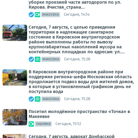
уборке проезжей части автодороги по ул.
Кирова. #чистая_страна...
Сегодня, 14:14
МАКЕЕВКА
Сегодня, 7 августа, с целью приведения
территории в надлежащее санитарное
состояние в Кировском внутригородском
районе выполнены работы по вывозу
крупногабаритных накоплений мусора на
контейнерных площадках по адресам: ул....
Сегодня, 15:28
МАКЕЕВКА
В Кировском внутригородском районе при
поддержке региона-шефа Московская область
продолжается подвоз воды для жителей домов,
в которые в установленный графиком день не
поступила вода
Сегодня, 15:28
МАКЕЕВКА
Посетил молодёжное пространство «Точка» в
Макеевке
Сегодня, 15:12
ПАБЛИКИ
Сегодня, 7 августа, адвокат Донбасской