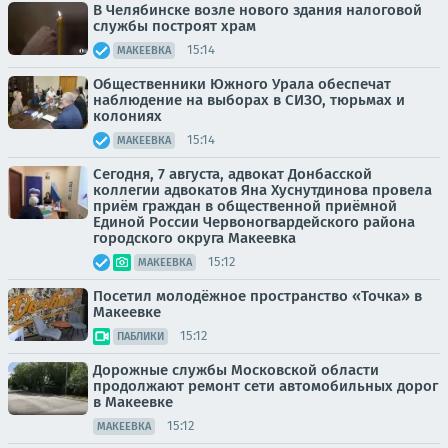
В Челябинске возле нового здания налоговой
службы построят храм
15:14
МАКЕЕВКА
Общественники Южного Урала обеспечат
наблюдение на выборах в СИЗО, тюрьмах и
колониях
15:14
МАКЕЕВКА
Сегодня, 7 августа, адвокат Донбасской
коллегии адвокатов Яна Хуснутдинова провела
приём граждан в общественной приёмной
Единой России Червоногвардейского района
городского округа Макеевка
15:12
МАКЕЕВКА
Посетил молодёжное пространство «Точка» в
Макеевке
15:12
ПАБЛИКИ
Дорожные службы Московской области
продолжают ремонт сети автомобильных дорог
в Макеевке
15:12
МАКЕЕВКА