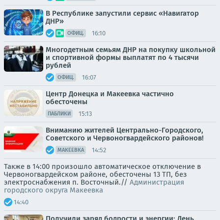
В Республике запустили сервис «Навигатор
ДНР»
16:10
ОФИЦ.
Многодетным семьям ДНР на покупку школьной
и спортивной формы выплатят по 4 тысячи
рублей
16:07
ОФИЦ.
Центр Донецка и Макеевка частично
обесточены
15:13
ПАБЛИКИ
Вниманию жителей Центрально-Городского,
Советского и Червоногвардейского районов!
14:52
МАКЕЕВКА
Также в 14:00 произошло автоматическое отключение в
Червоногвардейском районе, обесточены 13 ТП, без
электроснабжения п. Восточный.//
Администрация
городского округа Макеевка
14:40
Получили заряд бодрости и энергии: День