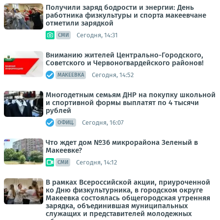
Получили заряд бодрости и энергии: День
работника физкультуры и спорта макеевчане
отметили зарядкой
Сегодня, 14:31
СМИ
Вниманию жителей Центрально-Городского,
Советского и Червоногвардейского районов!
Сегодня, 14:52
МАКЕЕВКА
Многодетным семьям ДНР на покупку школьной
и спортивной формы выплатят по 4 тысячи
рублей
Сегодня, 16:07
ОФИЦ.
Что ждет дом №36 микрорайона Зеленый в
Макеевке?
Сегодня, 14:12
СМИ
В рамках Всероссийской акции, приуроченной
ко Дню физкультурника, в городском округе
Макеевка состоялась общегородская утренняя
зарядка, объединившая муниципальных
служащих и представителей молодежных