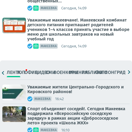
общественных...
Сегодня, 14:09
МАКЕЕВКА
Уважаемые макеевчане!. Макеевский комбинат
детского питания приглашает родителей
учеников 1–4 классов принять участие в выборе
меню для школьных завтраков на новый
учебный год
Сегодня, 14:09
МАКЕЕВКА
ЛЕНТА
ТОП
ОФИЦ.
ВИДЕО
СМИ
ВОЕНКОРЫ
МНЕНИЯ
ПАБЛИКИ
ФОТО
ЛОНГРИДЫ
Уважаемые жители Центрально-Городского и
Кировского районов!
16:42
МАКЕЕВКА
Спорт объединяет соседей!. Сегодня Макеевка
поддержала «Всероссийскую соседскую
зарядку» в рамках акции «Добрососедское
лето» проекта «Школа ЖКХ»
16:10
МАКЕЕВКА