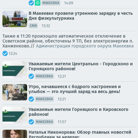
14:09
МАКЕЕВКА
В Макеевке провели утреннюю зарядку в честь
Дня физкультурника
13:32
СМИ
Также в 11:20 произошло автоматическое отключение в
Советском районе, обесточены 9 ТП, без электроэнергии п.
Ханженково.//
Администрация городского округа Макеевка
12:24
Уважаемые жители Центрально - Городсконо и
Горняцкого районов!
12:21
МАКЕЕВКА
Утро, начавшееся с бодрого настроения и
улыбок — это лучший заряд на весь день!
12:21
МАКЕЕВКА
Уважаемые жители Горняцкого и Кировского
районов!
11:57
МАКЕЕВКА
Наталья Никонорова: Обзор главных новостей
Республики за неделю: