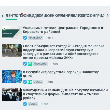
ЛЕНТА
ТОП
ОФИЦ.
ВИДЕО
СМИ
ВОЕНКОРЫ
МНЕНИЯ
ПАБЛИКИ
ФОТО
ЛОНГРИДЫ
Уважаемые жители Центрально-Городского и
Кировского районов!
16:42
МАКЕЕВКА
Спорт объединяет соседей!. Сегодня Макеевка
поддержала «Всероссийскую соседскую
зарядку» в рамках акции «Добрососедское
лето» проекта «Школа ЖКХ»
16:10
МАКЕЕВКА
В Республике запустили сервис «Навигатор
ДНР»
16:10
ОФИЦ.
Многодетным семьям ДНР на покупку школьной
и спортивной формы выплатят по 4 тысячи
рублей
16:07
ОФИЦ.