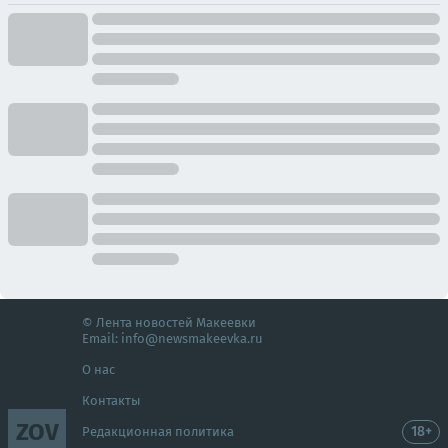
© Лента новостей Макеевки
Email:
info@newsmakeevka.ru
О нас
Контакты
ZOV
18+
Редакционная политика