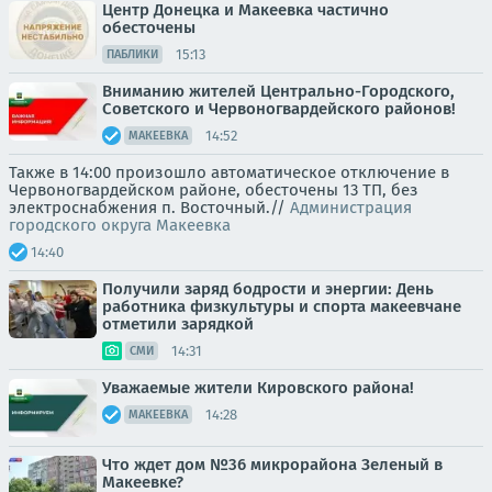
Центр Донецка и Макеевка частично
обесточены
15:13
ПАБЛИКИ
Вниманию жителей Центрально-Городского,
Советского и Червоногвардейского районов!
14:52
МАКЕЕВКА
Также в 14:00 произошло автоматическое отключение в
Червоногвардейском районе, обесточены 13 ТП, без
электроснабжения п. Восточный.//
Администрация
городского округа Макеевка
14:40
Получили заряд бодрости и энергии: День
работника физкультуры и спорта макеевчане
отметили зарядкой
14:31
СМИ
Уважаемые жители Кировского района!
14:28
МАКЕЕВКА
Что ждет дом №36 микрорайона Зеленый в
Макеевке?