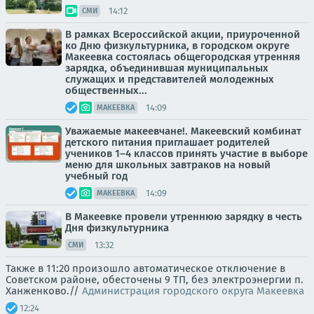
14:12
СМИ
В рамках Всероссийской акции, приуроченной
ко Дню физкультурника, в городском округе
Макеевка состоялась общегородская утренняя
зарядка, объединившая муниципальных
служащих и представителей молодежных
общественных...
14:09
МАКЕЕВКА
Уважаемые макеевчане!. Макеевский комбинат
детского питания приглашает родителей
учеников 1–4 классов принять участие в выборе
меню для школьных завтраков на новый
учебный год
14:09
МАКЕЕВКА
В Макеевке провели утреннюю зарядку в честь
Дня физкультурника
13:32
СМИ
Также в 11:20 произошло автоматическое отключение в
Советском районе, обесточены 9 ТП, без электроэнергии п.
Ханженково.//
Администрация городского округа Макеевка
12:24