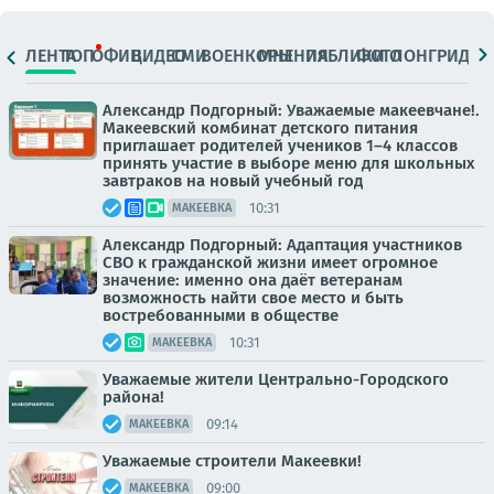
ЛЕНТА
ТОП
ОФИЦ.
ВИДЕО
СМИ
ВОЕНКОРЫ
МНЕНИЯ
ПАБЛИКИ
ФОТО
ЛОНГРИДЫ
Александр Подгорный: Уважаемые макеевчане!.
Макеевский комбинат детского питания
приглашает родителей учеников 1–4 классов
принять участие в выборе меню для школьных
завтраков на новый учебный год
10:31
МАКЕЕВКА
Александр Подгорный: Адаптация участников
СВО к гражданской жизни имеет огромное
значение: именно она даёт ветеранам
возможность найти свое место и быть
востребованными в обществе
10:31
МАКЕЕВКА
Уважаемые жители Центрально-Городского
района!
09:14
МАКЕЕВКА
Уважаемые строители Макеевки!
09:00
МАКЕЕВКА