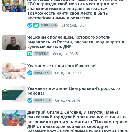
СВО к гражданской жизни имеет огромное
значение: именно она даёт ветеранам
возможность найти свое место и быть
востребованными в обществе
Сегодня, 10:31
МАКЕЕВКА
Чешским ополченцем, которого хотели
выдворить из России, оказался неоднократно
судимый житель ДНР
Сегодня, 08:15
ПАБЛИКИ
Уважаемые строители Макеевки!
Сегодня, 09:00
МАКЕЕВКА
Уважаемые жители Центрально-Городского
района!
Сегодня, 09:14
МАКЕЕВКА
Дмитрий Огилец: Сегодня, 8 августа, члены
Макеевский городской организации РСВА и СВО
возложили цветы у памятника "Павшим героям
ДНР от инвалидов войны за свободу и
независимость Республики Южная Осетия 1989-