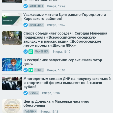
ваше беспокойство
Вчера, 19:49
МАКЕЕВКА
Уважаемые жители Центрально-Городского и
Кировского районов!
Вчера, 16:42
МАКЕЕВКА
Спорт объединяет соседей!. Сегодня Макеевка
поддержала «Всероссийскую соседскую
зарядку» в рамках акции «Добрососедское
лето» проекта «Школа ЖКХ»
Вчера, 16:10
МАКЕЕВКА
В Республике запустили сервис «Навигатор
ДНР»
Вчера, 16:10
ОФИЦ.
Многодетным семьям ДНР на покупку школьной
и спортивной формы выплатят по 4 тысячи
рублей
Вчера, 16:07
ОФИЦ.
Центр Донецка и Макеевка частично
обесточены
Вчера, 15:13
ПАБЛИКИ