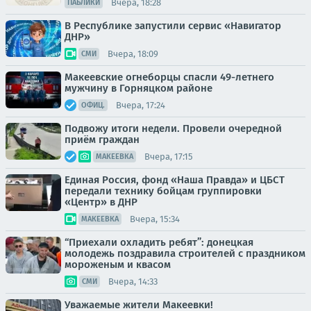
Вчера, 18:28
ПАБЛИКИ
В Республике запустили сервис «Навигатор
ДНР»
Вчера, 18:09
СМИ
Макеевские огнеборцы спасли 49-летнего
мужчину в Горняцком районе
Вчера, 17:24
ОФИЦ.
Подвожу итоги недели. Провели очередной
приём граждан
Вчера, 17:15
МАКЕЕВКА
Единая Россия, фонд «Наша Правда» и ЦБСТ
передали технику бойцам группировки
«Центр» в ДНР
Вчера, 15:34
МАКЕЕВКА
“Приехали охладить ребят”: донецкая
молодежь поздравила строителей с праздником
мороженым и квасом
Вчера, 14:33
СМИ
Уважаемые жители Макеевки!