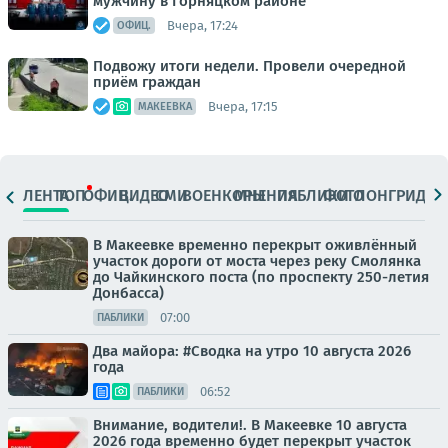
мужчину в Горняцком районе
Вчера, 17:24
ОФИЦ.
Подвожу итоги недели. Провели очередной
приём граждан
Вчера, 17:15
МАКЕЕВКА
ЛЕНТА
ТОП
ОФИЦ.
ВИДЕО
СМИ
ВОЕНКОРЫ
МНЕНИЯ
ПАБЛИКИ
ФОТО
ЛОНГРИДЫ
В Макеевке временно перекрыт оживлённый
участок дороги от моста через реку Смолянка
до Чайкинского поста (по проспекту 250-летия
Донбасса)
07:00
ПАБЛИКИ
Два майора: #Сводка на утро 10 августа 2026
года
06:52
ПАБЛИКИ
Внимание, водители!. В Макеевке 10 августа
2026 года временно будет перекрыт участок