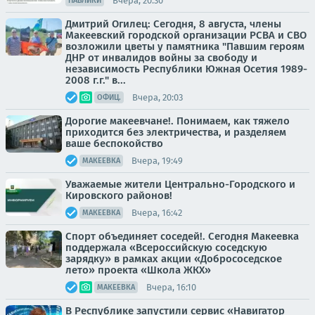
Вчера, 20:30
ПАБЛИКИ
Дмитрий Огилец: Сегодня, 8 августа, члены
Макеевский городской организации РСВА и СВО
возложили цветы у памятника "Павшим героям
ДНР от инвалидов войны за свободу и
независимость Республики Южная Осетия 1989-
2008 г.г." в...
Вчера, 20:03
ОФИЦ.
Дорогие макеевчане!. Понимаем, как тяжело
приходится без электричества, и разделяем
ваше беспокойство
Вчера, 19:49
МАКЕЕВКА
Уважаемые жители Центрально-Городского и
Кировского районов!
Вчера, 16:42
МАКЕЕВКА
Спорт объединяет соседей!. Сегодня Макеевка
поддержала «Всероссийскую соседскую
зарядку» в рамках акции «Добрососедское
лето» проекта «Школа ЖКХ»
Вчера, 16:10
МАКЕЕВКА
В Республике запустили сервис «Навигатор