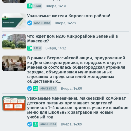
Вчера, 14:31
СМИ
Уважаемые жители Кировского района!
Вчера, 14:28
МАКЕЕВКА
Что ждет дом №36 микрорайона Зеленый в
Макеевке?
Вчера, 14:12
СМИ
В рамках Всероссийской акции, приуроченной
ко Дню физкультурника, в городском округе
Макеевка состоялась общегородская утренняя
зарядка, объединившая муниципальных
служащих и представителей молодежных
общественных...
Вчера, 14:09
МАКЕЕВКА
Уважаемые макеевчане!. Макеевский комбинат
детского питания приглашает родителей
учеников 1–4 классов принять участие в выборе
меню для школьных завтраков на новый
учебный год
Вчера, 14:09
МАКЕЕВКА