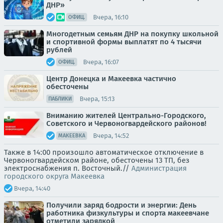
ДНР»
Вчера, 16:10
ОФИЦ.
Многодетным семьям ДНР на покупку школьной
и спортивной формы выплатят по 4 тысячи
рублей
Вчера, 16:07
ОФИЦ.
Центр Донецка и Макеевка частично
обесточены
Вчера, 15:13
ПАБЛИКИ
Вниманию жителей Центрально-Городского,
Советского и Червоногвардейского районов!
Вчера, 14:52
МАКЕЕВКА
Также в 14:00 произошло автоматическое отключение в
Червоногвардейском районе, обесточены 13 ТП, без
электроснабжения п. Восточный.//
Администрация
городского округа Макеевка
Вчера, 14:40
Получили заряд бодрости и энергии: День
работника физкультуры и спорта макеевчане
отметили зарядкой