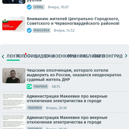
рублей
Вчера, 16:07
ОФИЦ.
Вниманию жителей Центрально-Городского,
Советского и Червоногвардейского районов!
Вчера, 14:52
МАКЕЕВКА
ЛЕНТА
ТОП
ОФИЦ.
ВИДЕО
СМИ
ВОЕНКОРЫ
МНЕНИЯ
ПАБЛИКИ
ФОТО
ЛОНГРИДЫ
Чешским ополченцем, которого хотели
выдворить из России, оказался неоднократно
судимый житель ДНР
08:15
ПАБЛИКИ
Администрация Макеевки про веерные
отключения электричества в городе
Вчера, 20:36
ПАБЛИКИ
Администрация Макеевки про веерные
отключения электричества в городе