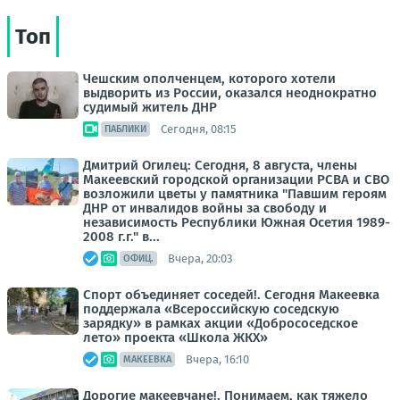
Топ
Чешским ополченцем, которого хотели
выдворить из России, оказался неоднократно
судимый житель ДНР
Сегодня, 08:15
ПАБЛИКИ
Дмитрий Огилец: Сегодня, 8 августа, члены
Макеевский городской организации РСВА и СВО
возложили цветы у памятника "Павшим героям
ДНР от инвалидов войны за свободу и
независимость Республики Южная Осетия 1989-
2008 г.г." в...
Вчера, 20:03
ОФИЦ.
Спорт объединяет соседей!. Сегодня Макеевка
поддержала «Всероссийскую соседскую
зарядку» в рамках акции «Добрососедское
лето» проекта «Школа ЖКХ»
Вчера, 16:10
МАКЕЕВКА
Дорогие макеевчане!. Понимаем, как тяжело