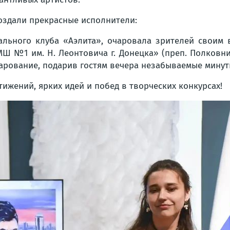
оздали прекрасные исполнители:
кального клуба «Аэлита», очаровала зрителей своим
Ш №1 им. Н. Леонтовича г. Донецка» (преп. Полковнич
арование, подарив гостям вечера незабываемые мину
жений, ярких идей и побед в творческих конкурсах!