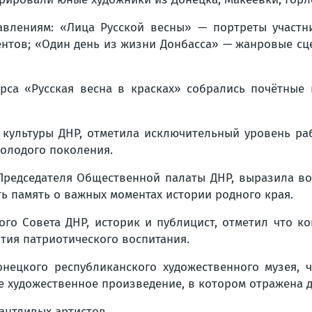
влениям: «Лица Русской весны» — портреты участник
тов; «Один день из жизни Донбасса» — жанровые сце
рса «Русская весна в красках» собрались почётные 
 культуры ДНР, отметила исключительный уровень ра
молодого поколения.
Председателя Общественной палаты ДНР, выразила во
ть память о важных моментах истории родного края.
ого Совета ДНР, историк и публицист, отметил что к
тия патриотического воспитания.
онецкого республиканского художественного музея, 
ее художественное произведение, в котором отражена д
антливых артистов.