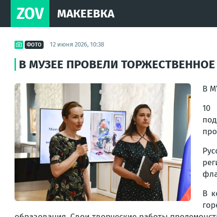
ZOV
МАКЕЕВКА
12 июня 2026, 10:38
ФОТО
В МУЗЕЕ ПРОВЕЛИ ТОРЖЕСТВЕННОЕ
В М
10
под
про
Рус
рег
фла
В к
гор
образования. Свои творческие работы продемонстр