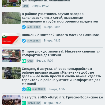
дистанционных мошенников
Вчера, 19:42
СМИ
В районе участились случаи засоров
канализационных сетей, вызванные
попаданием в трубы посторонних предметов
Вчера, 18:15
МАКЕЕВКА
Вниманию жителей жилого массива Бажанова!
Вчера, 18:12
МАКЕЕВКА
От прогулок до заплыва!. Макеевка становится
комфортнее для жизни
Вчера, 17:09
СМИ
Сегодня, 6 августа, в Червоногвардейском
районе прошла акция «Маленькие добрые
дела» — её цель проста и очень важна: сделать
территорию района уютнее и комфортнее для
жителей
Вчера, 17:07
МАКЕЕВКА
3 августа в МБУ «Клуб пгт. Грузско-Зорянское г.о
Вчера, 16:32
МАКЕЕВКА