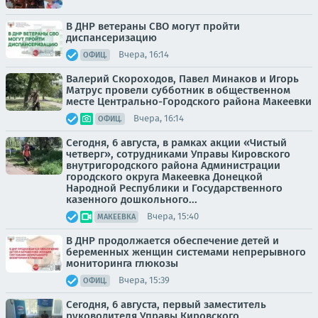
В ДНР ветераны СВО могут пройти
диспансеризацию
Вчера, 16:14
ОФИЦ.
Валерий Скороходов, Павел Минаков и Игорь
Матрус провели субботник в общественном
месте Центрально-Городского района Макеевки
Вчера, 16:14
ОФИЦ.
Сегодня, 6 августа, в рамках акции «Чистый
четверг», сотрудниками Управы Кировского
внутригородского района Администрации
городского округа Макеевка Донецкой
Народной Республики и Государственного
казенного дошкольного...
Вчера, 15:40
МАКЕЕВКА
В ДНР продолжается обеспечение детей и
беременных женщин системами непрерывного
мониторинга глюкозы
Вчера, 15:39
ОФИЦ.
Сегодня, 6 августа, первый заместитель
руководителя Управы Кировского