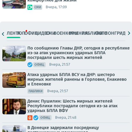
Вчера, 17:09
СМИ
ЛЕНТА
ТОП
ОФИЦ.
ВИДЕО
СМИ
ВОЕНКОРЫ
МНЕНИЯ
ПАБЛИКИ
ФОТО
ЛОНГРИДЫ
По сообщению Главы ДНР, сегодня в республике
из-за атак украинских ударных БПЛА
пострадали шесть мирных жителей
Вчера, 21:57
ОФИЦ.
Атака ударных БПЛА ВСУ на ДНР: шестеро
мирных жителей ранены в Горловке, Енакиево
и Еленовке
Вчера, 21:57
ПАБЛИКИ
Денис Пушилин: Шесть мирных жителей
Республики пострадали сегодня из-за атак
ударных БПЛА ВФУ
Вчера, 21:48
ОФИЦ.
В Донецке задержали посредницу