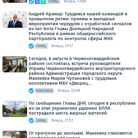
Вчера, 13:08
ОФИЦ.
Андрей Крамар: Трудимся нашей командой в
привычном ритме: приемы и выездные
мероприятия чередуем с отработкой сигналов
из чат-бота Главы Донецкой Народной
Республики в рамках общероссийского
партпроекта по контролю сферы ЖКХ
Вчера, 15:17
ОФИЦ.
Сегодня, 6 августа в Червоногвардейском
районе состоялась встреча руководителя
Управы Червоногвардейского внутригородского
района Администрации городского округа
Макеевка Марии Чулаковой с трудовым
коллективом МБУ «Дворец...
Вчера, 15:09
МАКЕЕВКА
По сообщению Главы ДНР, сегодня в республике
из-за атак украинских ударных БПЛА
пострадали шесть мирных жителей
Вчера, 21:57
ОФИЦ.
От прогулок до заплыва!. Макеевка становится
комфортнее для жизни