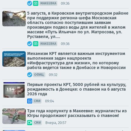
09:36
МАКЕЕВКА
5 августа, в Кировском внутригородском районе
при поддержке региона-шефа Московская
область согласно поступившим заявкам
произведен подвоз воды для жителей в жилом
массиве «Путь Ильича» по ул. Матросова, ул.
Руставели, ул....
09:36
МАКЕЕВКА
Механизм КРТ является важным инструментом
выполнения задач нацпроекта
«Инфраструктура для жизни», по которому
работа ведется также в Донбассе и Новороссии
09:32
ОФИЦ.
Первые проекты КРТ, 5000 рублей на культуру,
рождаемость в Донецке: о главном на 6 августа
2026 года
09:04
СМИ
Три года корпункту в Макеевке: журналисты из
Югры продолжают рассказывать о главном!
Вчера, 20:57
СМИ