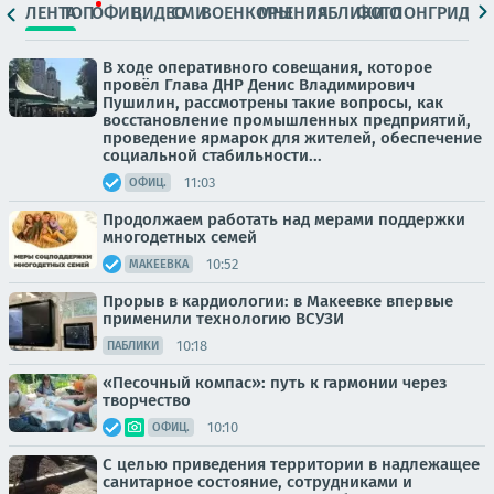
ЛЕНТА
ТОП
ОФИЦ.
ВИДЕО
СМИ
ВОЕНКОРЫ
МНЕНИЯ
ПАБЛИКИ
ФОТО
ЛОНГРИДЫ
В ходе оперативного совещания, которое
провёл Глава ДНР Денис Владимирович
Пушилин, рассмотрены такие вопросы, как
восстановление промышленных предприятий,
проведение ярмарок для жителей, обеспечение
социальной стабильности...
11:03
ОФИЦ.
Продолжаем работать над мерами поддержки
многодетных семей
10:52
МАКЕЕВКА
Прорыв в кардиологии: в Макеевке впервые
применили технологию ВСУЗИ
10:18
ПАБЛИКИ
«Песочный компас»: путь к гармонии через
творчество
10:10
ОФИЦ.
С целью приведения территории в надлежащее
санитарное состояние, сотрудниками и