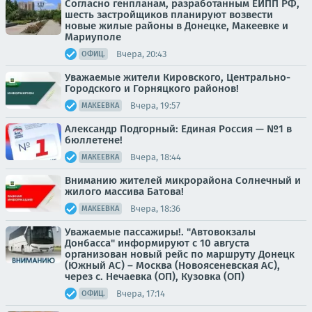
Согласно генпланам, разработанным ЕИПП РФ,
шесть застройщиков планируют возвести
новые жилые районы в Донецке, Макеевке и
Мариуполе
Вчера, 20:43
ОФИЦ.
Уважаемые жители Кировского, Центрально-
Городского и Горняцкого районов!
Вчера, 19:57
МАКЕЕВКА
Александр Подгорный: Единая Россия — №1 в
бюллетене!
Вчера, 18:44
МАКЕЕВКА
Вниманию жителей микрорайона Солнечный и
жилого массива Батова!
Вчера, 18:36
МАКЕЕВКА
Уважаемые пассажиры!. "Автовокзалы
Донбасса" информируют с 10 августа
организован новый рейс по маршруту Донецк
(Южный АС) – Москва (Новоясеневская АС),
через с. Нечаевка (ОП), Кузовка (ОП)
Вчера, 17:14
ОФИЦ.