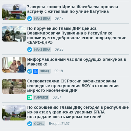
7 августа спикер Ирина Жаекбаева провела
встречу с жителями по улице Ватутина
09:47
МАКЕЕВКА
По поручению Главы ДНР Дениса
Владимировича Пушилина в Республике
формируется добровольческое подразделение
«БАРС-ДНР»
09:28
МАКЕЕВКА
Информационный час для будущих опекунов в
Макеевке
09:18
ОФИЦ.
Следователями СК России зафиксированы
очередные преступления ВФУ в отношении
мирного населения ДНР
08:37
ПАБЛИКИ
По сообщению Главы ДНР, сегодня в республике
из-за атак украинских ударных БПЛА
пострадали шесть мирных жителей
Вчера, 21:57
ОФИЦ.