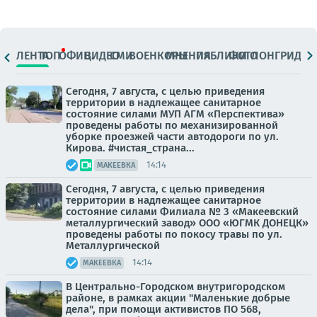
ЛЕНТА
ТОП
ОФИЦ.
ВИДЕО
СМИ
ВОЕНКОРЫ
МНЕНИЯ
ПАБЛИКИ
ФОТО
ЛОНГРИДЫ
Сегодня, 7 августа, с целью приведения
территории в надлежащее санитарное
состояние силами МУП АГМ «Перспектива»
проведены работы по механизированной
уборке проезжей части автодороги по ул.
Кирова. #чистая_страна...
14:14
МАКЕЕВКА
Сегодня, 7 августа, с целью приведения
территории в надлежащее санитарное
состояние силами Филиала № 3 «Макеевский
металлургический завод» ООО «ЮГМК ДОНЕЦК»
проведены работы по покосу травы по ул.
Металлургической
14:14
МАКЕЕВКА
В Центрально-Городском внутригородском
районе, в рамках акции "Маленькие добрые
дела", при помощи активистов ПО 568,