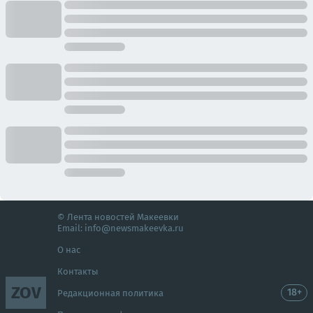
© Лента новостей Макеевки
Email:
info@newsmakeevka.ru
О нас
Контакты
ZOV
18+
Редакционная политика