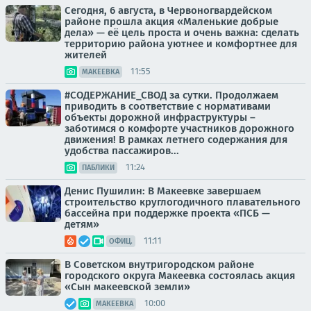
Сегодня, 6 августа, в Червоногвардейском
районе прошла акция «Маленькие добрые
дела» — её цель проста и очень важна: сделать
территорию района уютнее и комфортнее для
жителей
11:55
МАКЕЕВКА
#СОДЕРЖАНИЕ_СВОД за сутки. Продолжаем
приводить в соответствие с нормативами
объекты дорожной инфраструктуры –
заботимся о комфорте участников дорожного
движения! В рамках летнего содержания для
удобства пассажиров...
11:24
ПАБЛИКИ
Денис Пушилин: В Макеевке завершаем
строительство круглогодичного плавательного
бассейна при поддержке проекта «ПСБ —
детям»
11:11
ОФИЦ.
В Советском внутригородском районе
городского округа Макеевка состоялась акция
«Сын макеевской земли»
10:00
МАКЕЕВКА