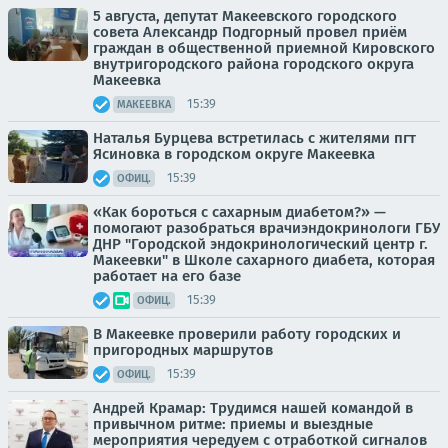
5 августа, депутат Макеевского городского
совета Александр Подгорный провел приём
граждан в общественной приемной Кировского
внутригородского района городского округа
Макеевка
15:39
МАКЕЕВКА
Наталья Бурцева встретилась с жителями пгт
Ясиновка в городском округе Макеевка
15:39
ОФИЦ.
«Как бороться с сахарным диабетом?» —
помогают разобраться врачиэндокринологи ГБУ
ДНР "Городской эндокринологический центр г.
Макеевки" в Школе сахарного диабета, которая
работает на его базе
15:39
ОФИЦ.
В Макеевке проверили работу городских и
пригородных маршрутов
15:39
ОФИЦ.
Андрей Крамар: Трудимся нашей командой в
привычном ритме: приемы и выездные
мероприятия чередуем с отработкой сигналов