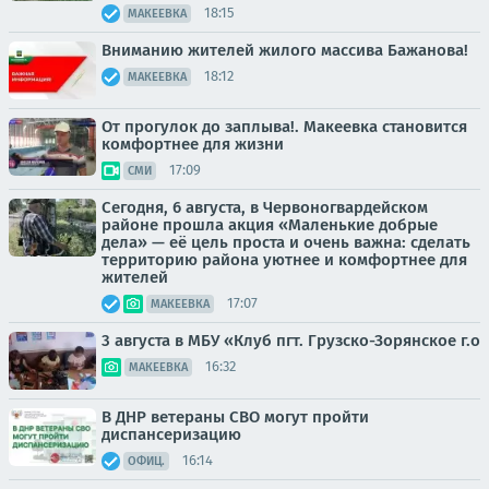
18:15
МАКЕЕВКА
Вниманию жителей жилого массива Бажанова!
18:12
МАКЕЕВКА
От прогулок до заплыва!. Макеевка становится
комфортнее для жизни
17:09
СМИ
Сегодня, 6 августа, в Червоногвардейском
районе прошла акция «Маленькие добрые
дела» — её цель проста и очень важна: сделать
территорию района уютнее и комфортнее для
жителей
17:07
МАКЕЕВКА
3 августа в МБУ «Клуб пгт. Грузско-Зорянское г.о
16:32
МАКЕЕВКА
В ДНР ветераны СВО могут пройти
диспансеризацию
16:14
ОФИЦ.