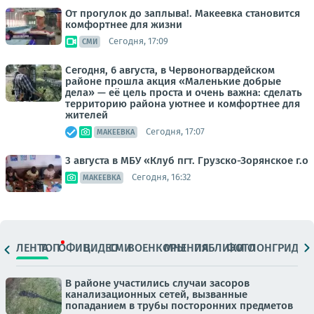
От прогулок до заплыва!. Макеевка становится
комфортнее для жизни
Сегодня, 17:09
СМИ
Сегодня, 6 августа, в Червоногвардейском
районе прошла акция «Маленькие добрые
дела» — её цель проста и очень важна: сделать
территорию района уютнее и комфортнее для
жителей
Сегодня, 17:07
МАКЕЕВКА
3 августа в МБУ «Клуб пгт. Грузско-Зорянское г.о
Сегодня, 16:32
МАКЕЕВКА
ЛЕНТА
ТОП
ОФИЦ.
ВИДЕО
СМИ
ВОЕНКОРЫ
МНЕНИЯ
ПАБЛИКИ
ФОТО
ЛОНГРИДЫ
В районе участились случаи засоров
канализационных сетей, вызванные
попаданием в трубы посторонних предметов