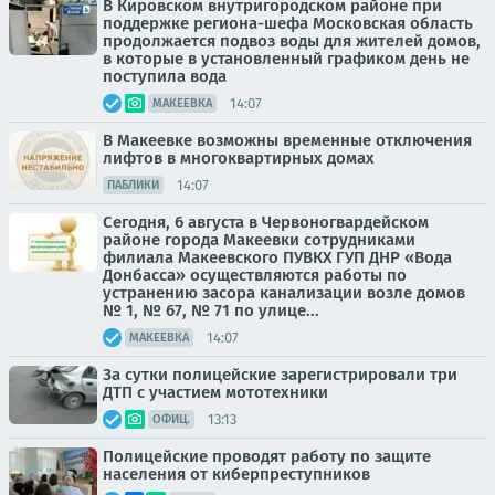
В Кировском внутригородском районе при
поддержке региона-шефа Московская область
продолжается подвоз воды для жителей домов,
в которые в установленный графиком день не
поступила вода
14:07
МАКЕЕВКА
В Макеевке возможны временные отключения
лифтов в многоквартирных домах
14:07
ПАБЛИКИ
Сегодня, 6 августа в Червоногвардейском
районе города Макеевки сотрудниками
филиала Макеевского ПУВКХ ГУП ДНР «Вода
Донбасса» осуществляются работы по
устранению засора канализации возле домов
№ 1, № 67, № 71 по улице...
14:07
МАКЕЕВКА
За сутки полицейские зарегистрировали три
ДТП с участием мототехники
13:13
ОФИЦ.
Полицейские проводят работу по защите
населения от киберпреступников