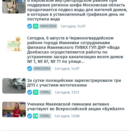
В Кировском внутригородском районе при
поддержке региона-шефа Московская область
продолжается подвоз воды для жителей домов,
в которые в установленный графиком день не
поступила вода
Сегодня, 14:07
МАКЕЕВКА
Сегодня, 6 августа в Червоногвардейском
районе города Макеевки сотрудниками
филиала Макеевского ПУВКХ ГУП ДНР «Вода
Донбасса» осуществляются работы по
устранению засора канализации возле домов
№ 1, № 67, № 71 по улице...
Сегодня, 14:07
МАКЕЕВКА
За сутки полицейские зарегистрировали три
ДТП с участием мототехники
Сегодня, 13:13
ОФИЦ.
Ученики Макеевской гимназии активно
участвуют во Всероссийской акции «БумБатл»
Сегодня, 13:08
ОФИЦ.