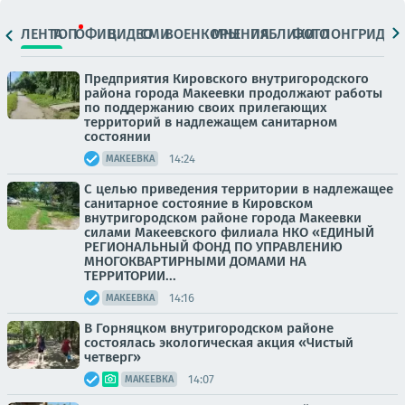
ЛЕНТА
ТОП
ОФИЦ.
ВИДЕО
СМИ
ВОЕНКОРЫ
МНЕНИЯ
ПАБЛИКИ
ФОТО
ЛОНГРИДЫ
Предприятия Кировского внутригородского
района города Макеевки продолжают работы
по поддержанию своих прилегающих
территорий в надлежащем санитарном
состоянии
14:24
МАКЕЕВКА
С целью приведения территории в надлежащее
санитарное состояние в Кировском
внутригородском районе города Макеевки
силами Макеевского филиала НКО «ЕДИНЫЙ
РЕГИОНАЛЬНЫЙ ФОНД ПО УПРАВЛЕНИЮ
МНОГОКВАРТИРНЫМИ ДОМАМИ НА
ТЕРРИТОРИИ...
14:16
МАКЕЕВКА
В Горняцком внутригородском районе
состоялась экологическая акция «Чистый
четверг»
14:07
МАКЕЕВКА