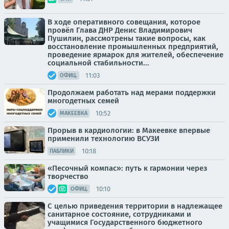
В ходе оперативного совещания, которое
провёл Глава ДНР Денис Владимирович
Пушилин, рассмотрены такие вопросы, как
восстановление промышленных предприятий,
проведение ярмарок для жителей, обеспечение
социальной стабильности...
11:03
ОФИЦ.
Продолжаем работать над мерами поддержки
многодетных семей
10:52
МАКЕЕВКА
Прорыв в кардиологии: в Макеевке впервые
применили технологию ВСУЗИ
10:18
ПАБЛИКИ
«Песочный компас»: путь к гармонии через
творчество
10:10
ОФИЦ.
С целью приведения территории в надлежащее
санитарное состояние, сотрудниками и
учащимися Государственного бюджетного