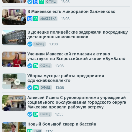
13:08
ОФИЦ.
В Макеевке есть микрорайон Ханженково
13:08
МАКЕЕВКА
В Донецке полицейские задержали посредницу
дистанционных мошенников
13:08
ОФИЦ.
Ученики Макеевской гимназии активно
участвуют во Всероссийской акции «БумБатл»
13:08
ОФИЦ.
Уборка мусора: работа предприятия
«Донснабкомплект»
13:08
ОФИЦ.
Алексей Исаев: С руководителями учреждений
социального обслуживания городского округа
Макеевка провели рабочую встречу
12:55
ОФИЦ.
Новый большой сквер и бассейн
11:51
СМИ