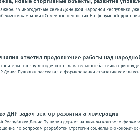
жка, новые спортивные объекты, развитие управл
важное: 44 многодетные семьи Донецкой Народной Республики уже
«Семья» и кампании «Семейные ценности» На форуме «Территория 
Пушилин отметил продолжение работы над народно
троительство круглогодичного плавательного бассейна при подде
Р Денис Пушилин рассказал о формировании стратегии комплексно
ава ДНР задал вектор развития агломерации
й Республики Денис Пушилин держит на личном контроле формиро
ещание по вопросам разработки Стратегии социально-экономическо