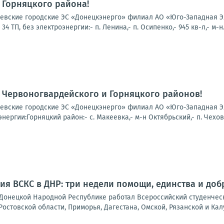
 Горняцкого района!
вские городские ЭС «Донецкэнерго» филиал АО «Юго-Западная Эл
 ТП, без электроэнергии:- п. Ленина,- п. Осипенко,- 945 кв-л,- м-н.
 Червоногвардейского и Горняцкого районов!
вские городские ЭС «Донецкэнерго» филиал АО «Юго-Западная Эле
нергии:Горняцкий район:- с. Макеевка,- м-н Октябрьский,- п. Чехов
ия ВСКС в ДНР: три недели помощи, единства и доб
в Донецкой Народной Республике работал Всероссийский студенчес
Ростовской области, Приморья, Дагестана, Омской, Рязанской и Калу