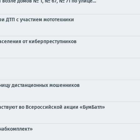
озле домов № 1, № 67, № 71 по улице...
ри ДТП с участием мототехники
аселения от киберпреступников
дницу дистанционных мошенников
аствуют во Всероссийской акции «БумБатл»
снабкомплект»