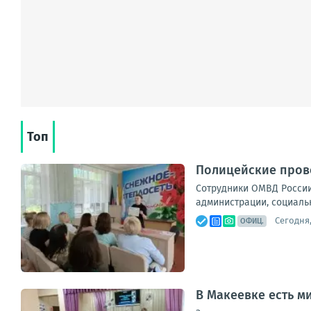
Топ
Полицейские прово
Сотрудники ОМВД России
администрации, социальн
Сегодня,
ОФИЦ.
В Макеевке есть 