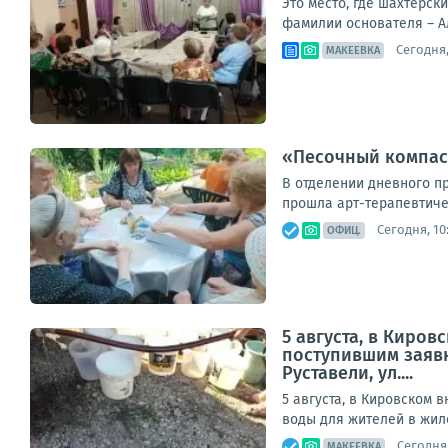
Это место, где шахтерск
фамилии основателя – А
Сегодня,
МАКЕЕВКА
«Песочный компас»
В отделении дневного п
прошла арт-терапевтичес
Сегодня, 10
ОФИЦ.
5 августа, в Киро
поступившим заявк
Руставели, ул....
5 августа, в Кировском
воды для жителей в жилом
Сегодня,
МАКЕЕВКА