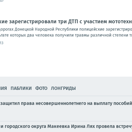
:07
кие зарегистрировали три ДТП с участием мототех
дорогах Донецкой Народной Республики полицейские зарегистрир
ьтате которых два человека получили травмы различной степени тяж
13
НИЯ
ПАБЛИКИ
ФОТО
ЛОНГРИДЫ
защитил права несовершеннолетнего на выплату пособий,
ции городского округа Макеевка Ирина Лях провела встре