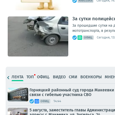
Сегодня, 14
МАКЕЕВКА
За сутки полицейс
За прошедшие сутки на 
мототранспорта, в резул
Сегодня, 13:
ОФИЦ.
ЛЕНТА
ТОП
ОФИЦ.
ВИДЕО
СМИ
ВОЕНКОРЫ
МНЕ
Горняцкий районный суд города Макеевки 
связи с гибелью участника СВО
14:44
ОФИЦ.
5 августа, заместитель главы Администра
адресу: г. Макеевка, ул. Энгельса, 24