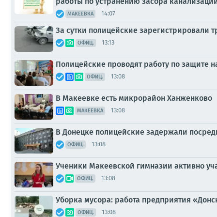
работы по устранению засора канализации в
14:07
МАКЕЕВКА
За сутки полицейские зарегистрировали т
13:13
ОФИЦ.
Полицейские проводят работу по защите н
13:08
ОФИЦ.
В Макеевке есть микрорайон Ханженково
13:08
МАКЕЕВКА
В Донецке полицейские задержали посре
13:08
ОФИЦ.
Ученики Макеевской гимназии активно уч
13:08
ОФИЦ.
Уборка мусора: работа предприятия «Дон
13:08
ОФИЦ.