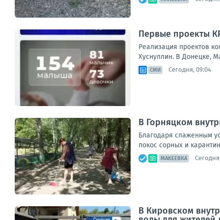
Первые проекты КРТ
Реализация проектов ко
Хуснуллин. В Донецке, М
Сегодня, 09:04
СМИ
В Горняцком внутр
Благодаря слаженным ус
покос сорных и карантин
Сегодня,
МАКЕЕВКА
В Кировском внут
воды для жителей 