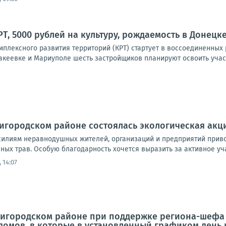
, 5000 рублей на культуру, рождаемость в Донецке:
мплексного развития территорий (КРТ) стартует в воссоединенных
акеевке и Мариуполе шесть застройщиков планируют освоить участ
игородском районе состоялась экологическая акц
илиям неравнодушных жителей, организаций и предприятий привод
ных трав. Особую благодарность хочется выразить за активное учас
 14:07
ригородском районе при поддержке региона-шефа 
домов, в которые в установленный графиком день 