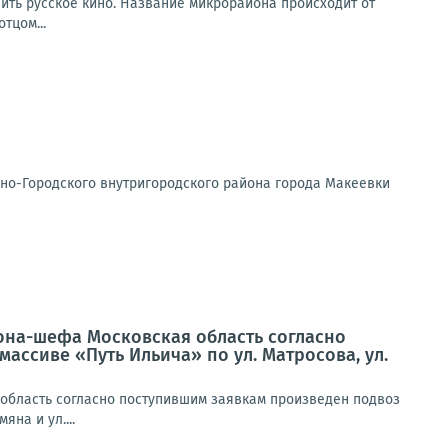
вить русское кино. Название микрорайона происходит от
тцом...
но-Городского внутригородского района города Макеевки
иона-шефа Московская область согласно
ассиве «Путь Ильича» по ул. Матросова, ул.
 область согласно поступившим заявкам произведен подвоз
на и ул....