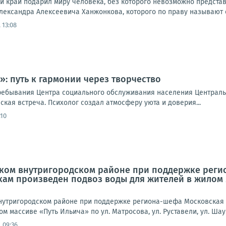
ий край подарил миру человека, без которого невозможно предста
лександра Алексеевича Ханжонкова, которого по праву называют о
 13:08
: путь к гармонии через творчество
ребывания Центра социального обслуживания населения Централь
кая встреча. Психолог создал атмосферу уюта и доверия...
:10
вском внутригородском районе при поддержке рег
ам произведен подвоз воды для жителей в жилом м
 внутригородском районе при поддержке региона-шефа Московская
 массиве «Путь Ильича» по ул. Матросова, ул. Руставели, ул. Шаумя
 09:36