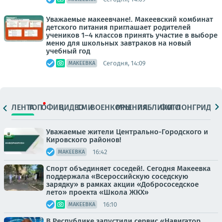
Уважаемые макеевчане!. Макеевский комбинат
детского питания приглашает родителей
учеников 1–4 классов принять участие в выборе
меню для школьных завтраков на новый
учебный год
Сегодня, 14:09
МАКЕЕВКА
ЛЕНТА
ТОП
ОФИЦ.
ВИДЕО
СМИ
ВОЕНКОРЫ
МНЕНИЯ
ПАБЛИКИ
ФОТО
ЛОНГРИДЫ
Уважаемые жители Центрально-Городского и
Кировского районов!
16:42
МАКЕЕВКА
Спорт объединяет соседей!. Сегодня Макеевка
поддержала «Всероссийскую соседскую
зарядку» в рамках акции «Добрососедское
лето» проекта «Школа ЖКХ»
16:10
МАКЕЕВКА
В Республике запустили сервис «Навигатор