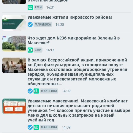
отметили зарядкой
14:31
СМИ
Уважаемые жители Кировского района!
14:28
МАКЕЕВКА
Что ждет дом №36 микрорайона Зеленый в
Макеевке?
14:12
СМИ
В рамках Всероссийской акции, приуроченной
ко Дню физкультурника, в городском округе
Макеевка состоялась общегородская утренняя
зарядка, объединившая муниципальных
служащих и представителей молодежных
общественных...
14:09
МАКЕЕВКА
Уважаемые макеевчане!. Макеевский комбинат
детского питания приглашает родителей
учеников 1–4 классов принять участие в выборе
меню для школьных завтраков на новый
учебный год
14:09
МАКЕЕВКА