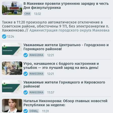
В Макеевке провели утреннюю зарядку в честь
Дня физкультурника
13:32
СМИ
Также в 11:20 произошло автоматическое отключение в
Советском районе, обесточены 9 ТП, без электроэнергии п.
Ханженково.//
Администрация городского округа Макеевка
12:24
Уважаемые жители Центрально - Городсконо и
Горняцкого районов!
12:21
МАКЕЕВКА
Утро, начавшееся с бодрого настроения и
улыбок — это лучший заряд на весь день!
12:21
МАКЕЕВКА
Уважаемые жители Горняцкого и Кировского
районов!
11:57
МАКЕЕВКА
Наталья Никонорова: Обзор главных новостей
Республики за неделю:
11:31
ОФИЦ.