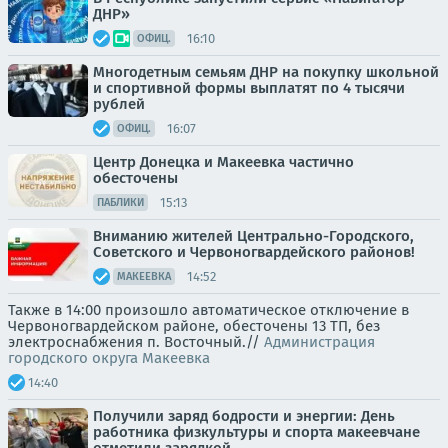
ДНР»
16:10
ОФИЦ.
Многодетным семьям ДНР на покупку школьной
и спортивной формы выплатят по 4 тысячи
рублей
16:07
ОФИЦ.
Центр Донецка и Макеевка частично
обесточены
15:13
ПАБЛИКИ
Вниманию жителей Центрально-Городского,
Советского и Червоногвардейского районов!
14:52
МАКЕЕВКА
Также в 14:00 произошло автоматическое отключение в
Червоногвардейском районе, обесточены 13 ТП, без
электроснабжения п. Восточный.//
Администрация
городского округа Макеевка
14:40
Получили заряд бодрости и энергии: День
работника физкультуры и спорта макеевчане