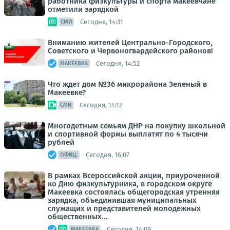
работника физкультуры и спорта макеевчане
отметили зарядкой
Сегодня, 14:31
СМИ
Вниманию жителей Центрально-Городского,
Советского и Червоногвардейского районов!
Сегодня, 14:52
МАКЕЕВКА
Что ждет дом №36 микрорайона Зеленый в
Макеевке?
Сегодня, 14:12
СМИ
Многодетным семьям ДНР на покупку школьной
и спортивной формы выплатят по 4 тысячи
рублей
Сегодня, 16:07
ОФИЦ.
В рамках Всероссийской акции, приуроченной
ко Дню физкультурника, в городском округе
Макеевка состоялась общегородская утренняя
зарядка, объединившая муниципальных
служащих и представителей молодежных
общественных...
Сегодня, 14:09
МАКЕЕВКА