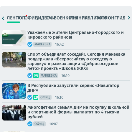
ЛЕНТА
ТОП
ОФИЦ.
ВИДЕО
СМИ
ВОЕНКОРЫ
МНЕНИЯ
ПАБЛИКИ
ФОТО
ЛОНГРИДЫ
Уважаемые жители Центрально-Городского и
Кировского районов!
16:42
МАКЕЕВКА
Спорт объединяет соседей!. Сегодня Макеевка
поддержала «Всероссийскую соседскую
зарядку» в рамках акции «Добрососедское
лето» проекта «Школа ЖКХ»
16:10
МАКЕЕВКА
В Республике запустили сервис «Навигатор
ДНР»
16:10
ОФИЦ.
Многодетным семьям ДНР на покупку школьной
и спортивной формы выплатят по 4 тысячи
рублей
16:07
ОФИЦ.