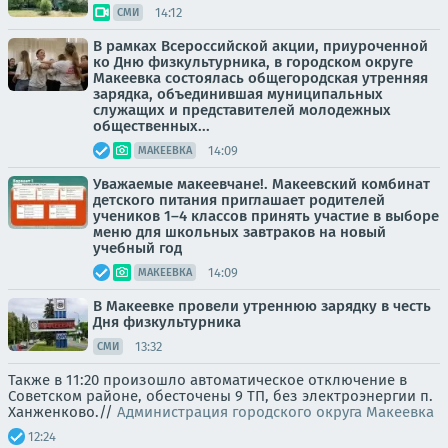
14:12
СМИ
В рамках Всероссийской акции, приуроченной
ко Дню физкультурника, в городском округе
Макеевка состоялась общегородская утренняя
зарядка, объединившая муниципальных
служащих и представителей молодежных
общественных...
14:09
МАКЕЕВКА
Уважаемые макеевчане!. Макеевский комбинат
детского питания приглашает родителей
учеников 1–4 классов принять участие в выборе
меню для школьных завтраков на новый
учебный год
14:09
МАКЕЕВКА
В Макеевке провели утреннюю зарядку в честь
Дня физкультурника
13:32
СМИ
Также в 11:20 произошло автоматическое отключение в
Советском районе, обесточены 9 ТП, без электроэнергии п.
Ханженково.//
Администрация городского округа Макеевка
12:24