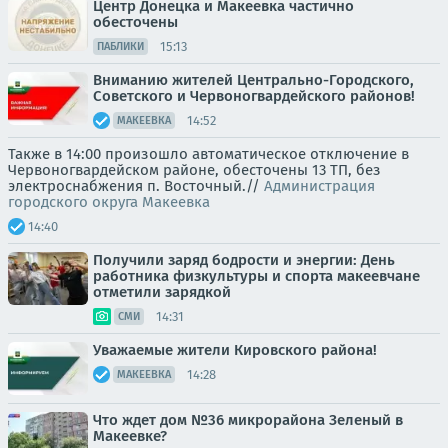
Центр Донецка и Макеевка частично
обесточены
15:13
ПАБЛИКИ
Вниманию жителей Центрально-Городского,
Советского и Червоногвардейского районов!
14:52
МАКЕЕВКА
Также в 14:00 произошло автоматическое отключение в
Червоногвардейском районе, обесточены 13 ТП, без
электроснабжения п. Восточный.//
Администрация
городского округа Макеевка
14:40
Получили заряд бодрости и энергии: День
работника физкультуры и спорта макеевчане
отметили зарядкой
14:31
СМИ
Уважаемые жители Кировского района!
14:28
МАКЕЕВКА
Что ждет дом №36 микрорайона Зеленый в
Макеевке?