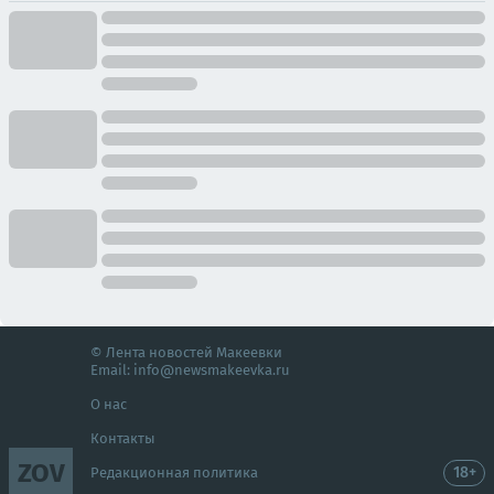
© Лента новостей Макеевки
Email:
info@newsmakeevka.ru
О нас
Контакты
ZOV
18+
Редакционная политика