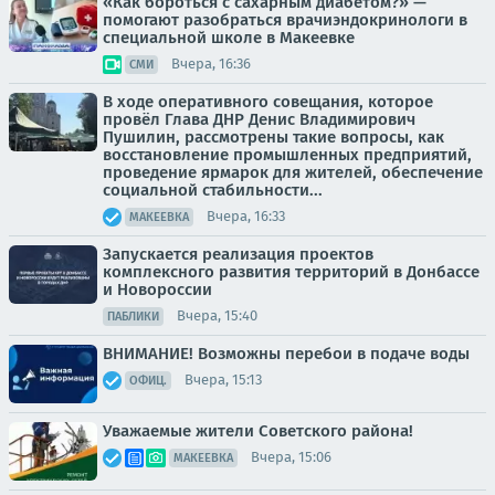
«Как бороться с сахарным диабетом?» —
помогают разобраться врачиэндокринологи в
специальной школе в Макеевке
Вчера, 16:36
СМИ
В ходе оперативного совещания, которое
провёл Глава ДНР Денис Владимирович
Пушилин, рассмотрены такие вопросы, как
восстановление промышленных предприятий,
проведение ярмарок для жителей, обеспечение
социальной стабильности...
Вчера, 16:33
МАКЕЕВКА
Запускается реализация проектов
комплексного развития территорий в Донбассе
и Новороссии
Вчера, 15:40
ПАБЛИКИ
ВНИМАНИЕ! Возможны перебои в подаче воды
Вчера, 15:13
ОФИЦ.
Уважаемые жители Советского района!
Вчера, 15:06
МАКЕЕВКА