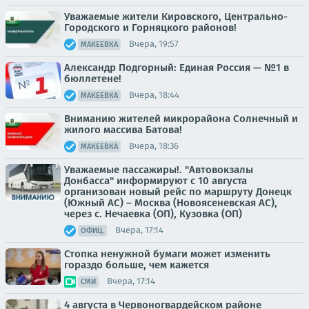
Уважаемые жители Кировского, Центрально-
Городского и Горняцкого районов!
Вчера, 19:57
МАКЕЕВКА
Александр Подгорный: Единая Россия — №1 в
бюллетене!
Вчера, 18:44
МАКЕЕВКА
Вниманию жителей микрорайона Солнечный и
жилого массива Батова!
Вчера, 18:36
МАКЕЕВКА
Уважаемые пассажиры!. "Автовокзалы
Донбасса" информируют с 10 августа
организован новый рейс по маршруту Донецк
(Южный АС) – Москва (Новоясеневская АС),
через с. Нечаевка (ОП), Кузовка (ОП)
Вчера, 17:14
ОФИЦ.
Стопка ненужной бумаги может изменить
гораздо больше, чем кажется
Вчера, 17:14
СМИ
4 августа в Червоногвардейском районе