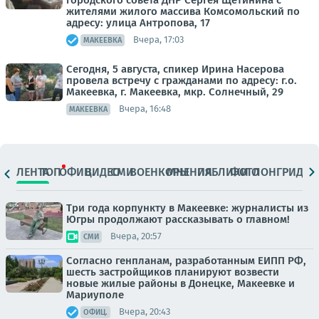
жителями жилого массива Комсомольский по
адресу: улица Антропова, 17
Вчера, 17:03
МАКЕЕВКА
Сегодня, 5 августа, спикер Ирина Насерова
провела встречу с гражданами по адресу: г.о.
Макеевка, г. Макеевка, мкр. Солнечный, 29
Вчера, 16:48
МАКЕЕВКА
ЛЕНТА
ТОП
ОФИЦ.
ВИДЕО
СМИ
ВОЕНКОРЫ
МНЕНИЯ
ПАБЛИКИ
ФОТО
ЛОНГРИДЫ
Три года корпункту в Макеевке: журналисты из
Югры продолжают рассказывать о главном!
Вчера, 20:57
СМИ
Согласно генпланам, разработанным ЕИПП РФ,
шесть застройщиков планируют возвести
новые жилые районы в Донецке, Макеевке и
Мариуполе
Вчера, 20:43
ОФИЦ.