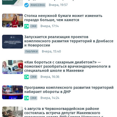
Вчера, 19:57
МАКЕЕВКА
Стопка ненужной бумаги может изменить
гораздо больше, чем кажется
Вчера, 17:14
СМИ
Запускается реализация проектов
комплексного развития территорий в Донбассе
и Новороссии
Вчера, 15:40
ПАБЛИКИ
«Как бороться с сахарным диабетом?» —
помогают разобраться врачиэндокринологи в
специальной школе в Макеевке
Вчера, 16:36
СМИ
Программа комплексного развития территорий
набирает обороты в ДНР
Вчера, 14:24
СМИ
4 августа в Червоногвардейском районе
состоялась встреча депутат Макеевского
городского совета ДНР Сергея Щетинина с