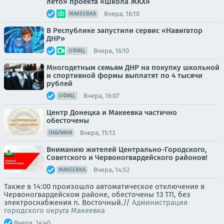
лето» проекта «Школа ЖКХ»
Вчера, 16:10
МАКЕЕВКА
В Республике запустили сервис «Навигатор
ДНР»
Вчера, 16:10
ОФИЦ.
Многодетным семьям ДНР на покупку школьной
и спортивной формы выплатят по 4 тысячи
рублей
Вчера, 16:07
ОФИЦ.
Центр Донецка и Макеевка частично
обесточены
Вчера, 15:13
ПАБЛИКИ
Вниманию жителей Центрально-Городского,
Советского и Червоногвардейского районов!
Вчера, 14:52
МАКЕЕВКА
Также в 14:00 произошло автоматическое отключение в
Червоногвардейском районе, обесточены 13 ТП, без
электроснабжения п. Восточный.//
Администрация
городского округа Макеевка
Вчера, 14:40