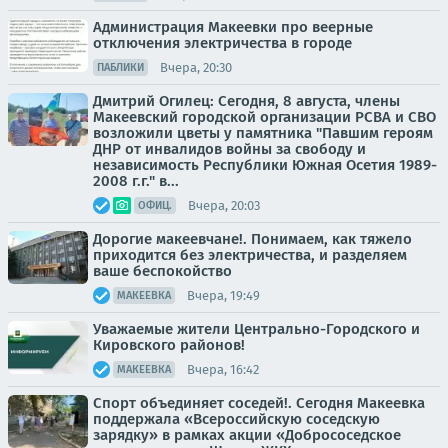
Администрация Макеевки про веерные
отключения электричества в городе
Вчера, 20:30
ПАБЛИКИ
Дмитрий Огилец: Сегодня, 8 августа, члены
Макеевский городской организации РСВА и СВО
возложили цветы у памятника "Павшим героям
ДНР от инвалидов войны за свободу и
независимость Республики Южная Осетия 1989-
2008 г.г." в...
Вчера, 20:03
ОФИЦ.
Дорогие макеевчане!. Понимаем, как тяжело
приходится без электричества, и разделяем
ваше беспокойство
Вчера, 19:49
МАКЕЕВКА
Уважаемые жители Центрально-Городского и
Кировского районов!
Вчера, 16:42
МАКЕЕВКА
Спорт объединяет соседей!. Сегодня Макеевка
поддержала «Всероссийскую соседскую
зарядку» в рамках акции «Добрососедское