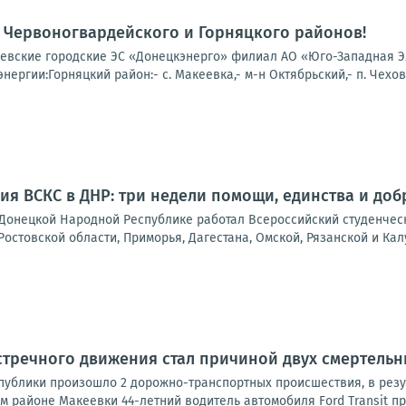
 Червоногвардейского и Горняцкого районов!
вские городские ЭС «Донецкэнерго» филиал АО «Юго-Западная Эле
нергии:Горняцкий район:- с. Макеевка,- м-н Октябрьский,- п. Чехов
ия ВСКС в ДНР: три недели помощи, единства и доб
в Донецкой Народной Республике работал Всероссийский студенчес
Ростовской области, Приморья, Дагестана, Омской, Рязанской и Калу
стречного движения стал причиной двух смертельн
спублики произошло 2 дорожно-транспортных происшествия, в резу
 районе Макеевки 44-летний водитель автомобиля Ford Transit пр