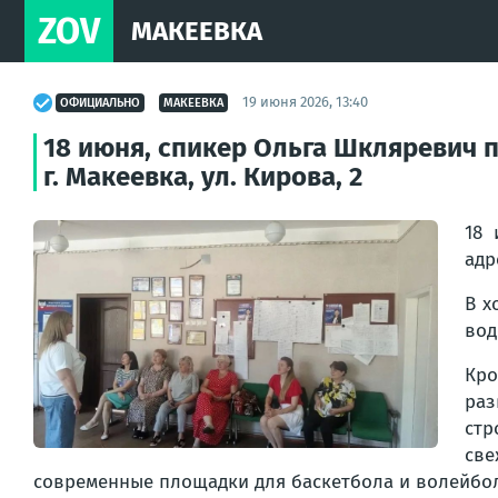
ZOV
МАКЕЕВКА
19 июня 2026, 13:40
ОФИЦИАЛЬНО
МАКЕЕВКА
18 июня, спикер Ольга Шкляревич п
г. Макеевка, ул. Кирова, 2
18 
адр
В х
вод
Кро
раз
стр
све
современные площадки для баскетбола и волейбол