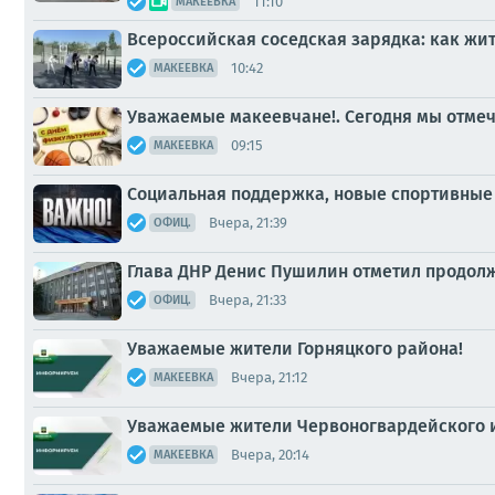
11:10
МАКЕЕВКА
Всероссийская соседская зарядка: как жи
10:42
МАКЕЕВКА
Уважаемые макеевчане!. Сегодня мы отме
09:15
МАКЕЕВКА
Социальная поддержка, новые спортивные 
Вчера, 21:39
ОФИЦ.
Глава ДНР Денис Пушилин отметил продол
Вчера, 21:33
ОФИЦ.
Уважаемые жители Горняцкого района!
Вчера, 21:12
МАКЕЕВКА
Уважаемые жители Червоногвардейского и
Вчера, 20:14
МАКЕЕВКА