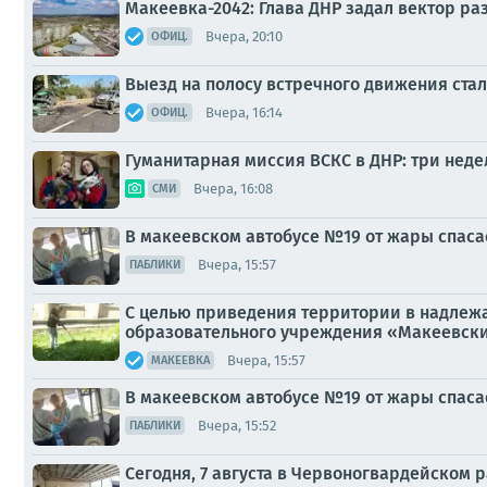
Макеевка-2042: Глава ДНР задал вектор р
Вчера, 20:10
ОФИЦ.
Выезд на полосу встречного движения ста
Вчера, 16:14
ОФИЦ.
Гуманитарная миссия ВСКС в ДНР: три неде
Вчера, 16:08
СМИ
В макеевском автобусе №19 от жары спаса
Вчера, 15:57
ПАБЛИКИ
С целью приведения территории в надлеж
образовательного учреждения «Макеевски
Вчера, 15:57
МАКЕЕВКА
В макеевском автобусе №19 от жары спаса
Вчера, 15:52
ПАБЛИКИ
Сегодня, 7 августа в Червоногвардейском