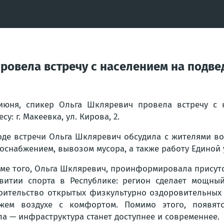
ровела встречу с населением на подве
июня, спикер Ольга Шкляревич провела встречу с 
есу: г. Макеевка, ул. Кирова, 2.
оде встречи Ольга Шкляревич обсудила с жителями во
оснабжением, вывозом мусора, а также работу Единой
ме того, Ольга Шкляревич, проинформировала присутст
витии спорта в Республике: регион сделает мощны
оительство открытых физкультурно оздоровительных 
жем воздухе с комфортом. Помимо этого, появят
а — инфраструктура станет доступнее и современнее.