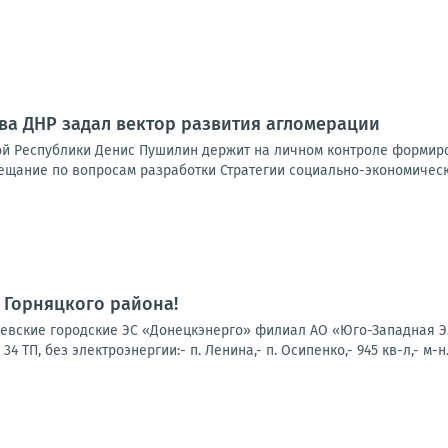
ава ДНР задал вектор развития агломерации
й Республики Денис Пушилин держит на личном контроле формиро
ещание по вопросам разработки Стратегии социально-экономическо
 Горняцкого района!
вские городские ЭС «Донецкэнерго» филиал АО «Юго-Западная Эл
 ТП, без электроэнергии:- п. Ленина,- п. Осипенко,- 945 кв-л,- м-н.