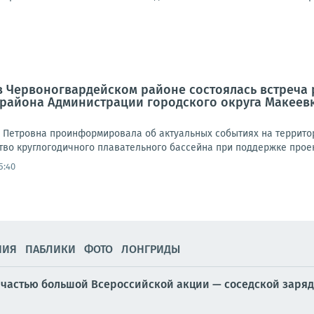
а в Червоногвардейском районе состоялась встреч
 района Администрации городского округа Макеев
 Петровна проинформировала об актуальных событиях на территор
во круглогодичного плавательного бассейна при поддержке проект
5:40
НИЯ
ПАБЛИКИ
ФОТО
ЛОНГРИДЫ
и частью большой Всероссийской акции — соседской заря