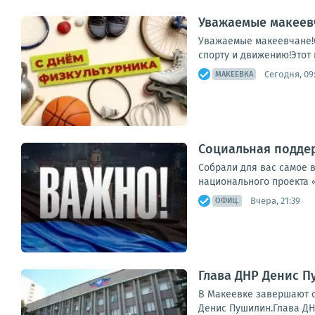
Уважаемые макеевч
Уважаемые макеевчане!С
спорту и движению!Этот 
Сегодня, 09
МАКЕЕВКА
Социальная поддер
Собрали для вас самое 
национального проекта 
Вчера, 21:39
ОФИЦ.
Глава ДНР Денис 
В Макеевке завершают с
Денис Пушилин.Глава ДН