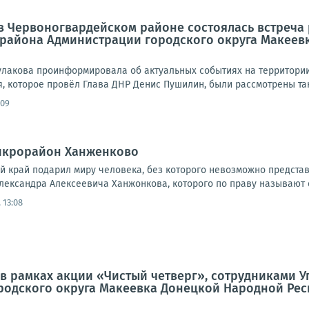
а в Червоногвардейском районе состоялась встреч
 района Администрации городского округа Макеев
улакова проинформировала об актуальных событиях на территории 
 которое провёл Глава ДНР Денис Пушилин, были рассмотрены таки
:09
микрорайон Ханженково
ий край подарил миру человека, без которого невозможно предста
лександра Алексеевича Ханжонкова, которого по праву называют о
 13:08
а, в рамках акции «Чистый четверг», сотрудниками
одского округа Макеевка Донецкой Народной Рес