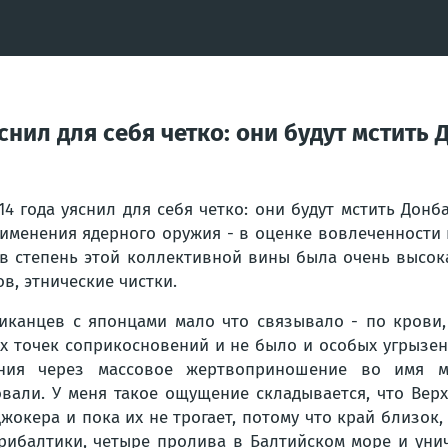
снил для себя четко: они будут мстить
14 года уяснил для себя четко: они будут мстить Дон
именения ядерного оружия - в оценке вовлеченности
в степень этой коллективной вины была очень высок
ов, этнические чистки.
иканцев с японцами мало что связывало - по крови, 
х точек соприкосновений и не было и особых угрызени
ния через массовое жертвоприношение во имя м
вали. У меня такое ощущение складывается, что Вер
джокера и пока их не трогает, потому что край близок, 
рибалтики, четыре пролива в Балтийском море и унич