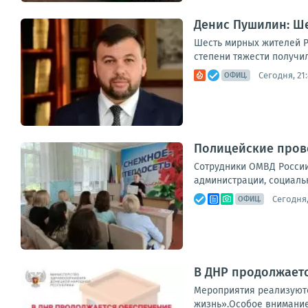
Денис Пушилин: Ше
Шесть мирных жителей Р
степени тяжести получил
Сегодня, 21
ОФИЦ.
Полицейские прово
Сотрудники ОМВД России
администрации, социальн
Сегодня,
ОФИЦ.
В ДНР продолжает
Мероприятия реализуютс
жизнь».Особое внимание 