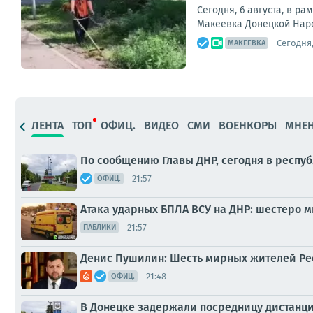
Сегодня, 6 августа, в р
Макеевка Донецкой Наро
Сегодня,
МАКЕЕВКА
ЛЕНТА
ТОП
ОФИЦ.
ВИДЕО
СМИ
ВОЕНКОРЫ
МНЕ
По сообщению Главы ДНР, сегодня в респу
21:57
ОФИЦ.
Атака ударных БПЛА ВСУ на ДНР: шестеро 
21:57
ПАБЛИКИ
Денис Пушилин: Шесть мирных жителей Рес
21:48
ОФИЦ.
В Донецке задержали посредницу дистан