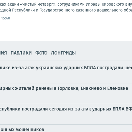
амках акции «Чистый четверг», сотрудниками Управы Кировского в
дной Республики и Государственного казенного дошкольного обра
 15:40
НИЯ
ПАБЛИКИ
ФОТО
ЛОНГРИДЫ
блике из-за атак украинских ударных БПЛА пострадали ш
мирных жителей ранены в Горловке, Енакиево и Еленовке
публики пострадали сегодня из-за атак ударных БПЛА В
ционных мошенников