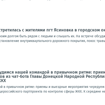
стретилась с жителями пгт Ясиновка в городском о
своим долгом быть рядом с людьми и слышать их. На встрече обсуд
становление внутриквартального дорожного покрытия, покос травы
рудимся нашей командой в привычном ритме: прие
ов из чат-бота Главы Донецкой Народной Республ
ЖКХ
й в привычном ритме: приемы и выездные мероприятия чередуем с
ероссийского партпроекта по контролю сферы ЖКХ. К середине нед