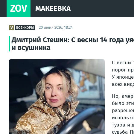
ZOV
МАКЕЕВКА
20 июня 2026, 18:24
ВОЕНКОРЫ
Дмитрий Стешин: С весны 14 года уя
и всушника
С весны 
порог пр
У японце
всех вид
Но, амер
было эти
разреше
использо
тузов и 
судьба П