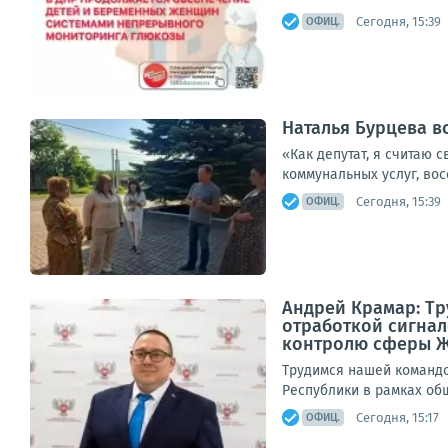
Сегодня, 15:39
ОФИЦ.
Наталья Бурцева в
«Как депутат, я считаю 
коммунальных услуг, вос
Сегодня, 15:39
ОФИЦ.
Андрей Крамар: Т
отработкой сигнал
контролю сферы 
Трудимся нашей командо
Республики в рамках общ
Сегодня, 15:17
ОФИЦ.