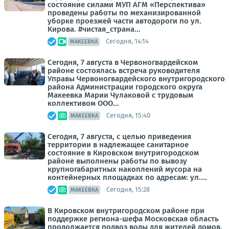
состояние силами МУП АГМ «Перспектива»
проведены работы по механизированной
уборке проезжей части автодороги по ул.
Кирова. #чистая_страна...
Сегодня, 14:14
МАКЕЕВКА
Сегодня, 7 августа в Червоногвардейском
районе состоялась встреча руководителя
Управы Червоногвардейского внутригородского
района Администрации городского округа
Макеевка Марии Чулаковой с трудовым
коллективом ООО...
Сегодня, 15:40
МАКЕЕВКА
Сегодня, 7 августа, с целью приведения
территории в надлежащее санитарное
состояние в Кировском внутригородском
районе выполнены работы по вывозу
крупногабаритных накоплений мусора на
контейнерных площадках по адресам: ул....
Сегодня, 15:28
МАКЕЕВКА
В Кировском внутригородском районе при
поддержке региона-шефа Московская область
продолжается подвоз воды для жителей домов,