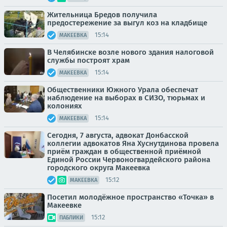
Жительница Бредов получила
предостережение за выгул коз на кладбище
15:14
МАКЕЕВКА
В Челябинске возле нового здания налоговой
службы построят храм
15:14
МАКЕЕВКА
Общественники Южного Урала обеспечат
наблюдение на выборах в СИЗО, тюрьмах и
колониях
15:14
МАКЕЕВКА
Сегодня, 7 августа, адвокат Донбасской
коллегии адвокатов Яна Хуснутдинова провела
приём граждан в общественной приёмной
Единой России Червоногвардейского района
городского округа Макеевка
15:12
МАКЕЕВКА
Посетил молодёжное пространство «Точка» в
Макеевке
15:12
ПАБЛИКИ