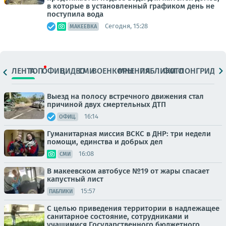
в которые в установленный графиком день не
поступила вода
Сегодня, 15:28
МАКЕЕВКА
ЛЕНТА
ТОП
ОФИЦ.
ВИДЕО
СМИ
ВОЕНКОРЫ
МНЕНИЯ
ПАБЛИКИ
ФОТО
ЛОНГРИДЫ
Выезд на полосу встречного движения стал
причиной двух смертельных ДТП
16:14
ОФИЦ.
Гуманитарная миссия ВСКС в ДНР: три недели
помощи, единства и добрых дел
16:08
СМИ
В макеевском автобусе №19 от жары спасает
капустный лист
15:57
ПАБЛИКИ
С целью приведения территории в надлежащее
санитарное состояние, сотрудниками и
учащимися Государственного бюджетного