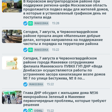
В Кировском внутригородском районе при
поддержке региона-шефа Московская область
продолжается подвоз воды для жителей домов,
в которые в установленный графиком день не
поступила вода
15:28
МАКЕЕВКА
Сегодня, 7 августа, в Червоногвардейском
районе прошла акция «Маленькие добрые
дела», которая направлена на поддержание
чистоты и порядка на территории района
15:22
МАКЕЕВКА
Сегодня, 7 августа в Червоногвардейском
районе города Макеевки сотрудниками
филиала Макеевского ПУВКХ ГУП ДНР «Вода
Донбасса» осуществляются работы по
устранению засора канализации возле домов
№ 7 по улице Бестужева, № 8 по...
15:22
МАКЕЕВКА
Глава ДНР обсудил с жильцами дома №36
микрорайона Зеленый в Макеевке
первоочередные проблемы, которые требуют
решения
15:22
ОФИЦ.