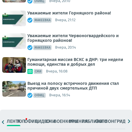
Вчера, 20:10
ОФИЦ.
Уважаемые жители Горняцкого района!
Вчера, 21:12
МАКЕЕВКА
Уважаемые жители Червоногвардейского и
Горняцкого районов!
Вчера, 20:14
МАКЕЕВКА
Гуманитарная миссия ВСКС в ДНР: три недели
помощи, единства и добрых дел
Вчера, 16:08
СМИ
Выезд на полосу встречного движения стал
причиной двух смертельных ДТП
Вчера, 16:14
ОФИЦ.
ЛЕНТА
ТОП
ОФИЦ.
ВИДЕО
СМИ
ВОЕНКОРЫ
МНЕНИЯ
ПАБЛИКИ
ФОТО
ЛОНГРИДЫ