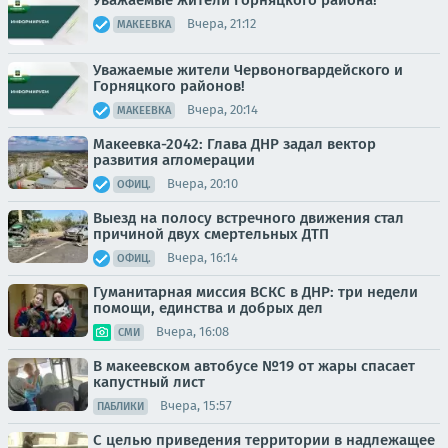
Вчера, 21:12
МАКЕЕВКА
Уважаемые жители Червоногвардейского и
Горняцкого районов!
Вчера, 20:14
МАКЕЕВКА
Макеевка-2042: Глава ДНР задал вектор
развития агломерации
Вчера, 20:10
ОФИЦ.
Выезд на полосу встречного движения стал
причиной двух смертельных ДТП
Вчера, 16:14
ОФИЦ.
Гуманитарная миссия ВСКС в ДНР: три недели
помощи, единства и добрых дел
Вчера, 16:08
СМИ
В макеевском автобусе №19 от жары спасает
капустный лист
Вчера, 15:57
ПАБЛИКИ
С целью приведения территории в надлежащее