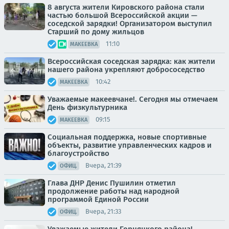
8 августа жители Кировского района стали
частью большой Всероссийской акции —
соседской зарядки! Организатором выступил
Старший по дому жильцов
11:10
МАКЕЕВКА
Всероссийская соседская зарядка: как жители
нашего района укрепляют добрососедство
10:42
МАКЕЕВКА
Уважаемые макеевчане!. Сегодня мы отмечаем
День физкультурника
09:15
МАКЕЕВКА
Социальная поддержка, новые спортивные
объекты, развитие управленческих кадров и
благоустройство
Вчера, 21:39
ОФИЦ.
Глава ДНР Денис Пушилин отметил
продолжение работы над народной
программой Единой России
Вчера, 21:33
ОФИЦ.
Уважаемые жители Горняцкого района!