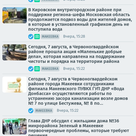
В Кировском внутригородском районе при
поддержке региона-шефа Московская область
продолжается подвоз воды для жителей домов,
в которые в установленный графиком день не
поступила вода
Вчера, 15:28
МАКЕЕВКА
Сегодня, 7 августа, в Червоногвардейском
районе прошла акция «Маленькие добрые
дела», которая направлена на поддержание
чистоты и порядка на территории района
Вчера, 15:22
МАКЕЕВКА
Сегодня, 7 августа в Червоногвардейском
районе города Макеевки сотрудниками
филиала Макеевского ПУВКХ ГУП ДНР «Вода
Донбасса» осуществляются работы по
устранению засора канализации возле домов
№ 7 по улице Бестужева, № 8 по...
Вчера, 15:22
МАКЕЕВКА
Глава ДНР обсудил с жильцами дома №36
микрорайона Зеленый в Макеевке
первоочередные проблемы, которые требуют
решения