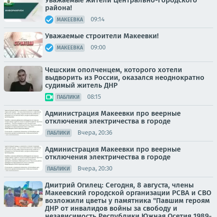
района!
09:14
МАКЕЕВКА
Уважаемые строители Макеевки!
09:00
МАКЕЕВКА
Чешским ополченцем, которого хотели
выдворить из России, оказался неоднократно
судимый житель ДНР
08:15
ПАБЛИКИ
Администрация Макеевки про веерные
отключения электричества в городе
Вчера, 20:36
ПАБЛИКИ
Администрация Макеевки про веерные
отключения электричества в городе
Вчера, 20:30
ПАБЛИКИ
Дмитрий Огилец: Сегодня, 8 августа, члены
Макеевский городской организации РСВА и СВО
возложили цветы у памятника "Павшим героям
ДНР от инвалидов войны за свободу и
независимость Республики Южная Осетия 1989-