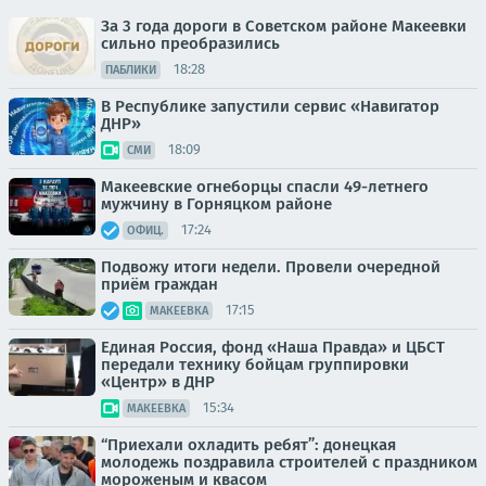
За 3 года дороги в Советском районе Макеевки
сильно преобразились
18:28
ПАБЛИКИ
В Республике запустили сервис «Навигатор
ДНР»
18:09
СМИ
Макеевские огнеборцы спасли 49-летнего
мужчину в Горняцком районе
17:24
ОФИЦ.
Подвожу итоги недели. Провели очередной
приём граждан
17:15
МАКЕЕВКА
Единая Россия, фонд «Наша Правда» и ЦБСТ
передали технику бойцам группировки
«Центр» в ДНР
15:34
МАКЕЕВКА
“Приехали охладить ребят”: донецкая
молодежь поздравила строителей с праздником
мороженым и квасом