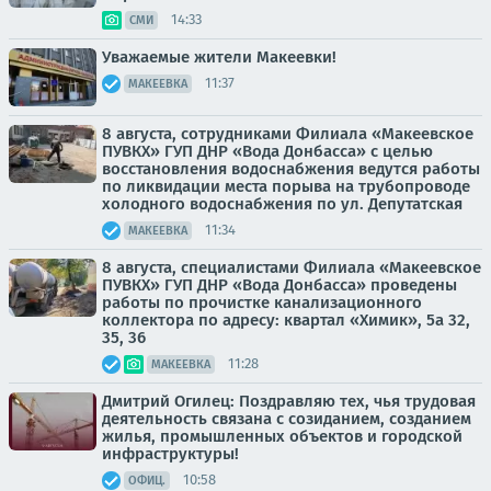
14:33
СМИ
Уважаемые жители Макеевки!
11:37
МАКЕЕВКА
8 августа, сотрудниками Филиала «Макеевское
ПУВКХ» ГУП ДНР «Вода Донбасса» с целью
восстановления водоснабжения ведутся работы
по ликвидации места порыва на трубопроводе
холодного водоснабжения по ул. Депутатская
11:34
МАКЕЕВКА
8 августа, специалистами Филиала «Макеевское
ПУВКХ» ГУП ДНР «Вода Донбасса» проведены
работы по прочистке канализационного
коллектора по адресу: квартал «Химик», 5а 32,
35, 36
11:28
МАКЕЕВКА
Дмитрий Огилец: Поздравляю тех, чья трудовая
деятельность связана с созиданием, созданием
жилья, промышленных объектов и городской
инфраструктуры!
10:58
ОФИЦ.