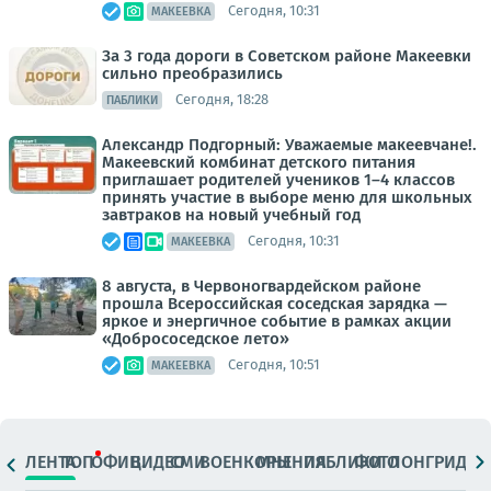
Сегодня, 10:31
МАКЕЕВКА
За 3 года дороги в Советском районе Макеевки
сильно преобразились
Сегодня, 18:28
ПАБЛИКИ
Александр Подгорный: Уважаемые макеевчане!.
Макеевский комбинат детского питания
приглашает родителей учеников 1–4 классов
принять участие в выборе меню для школьных
завтраков на новый учебный год
Сегодня, 10:31
МАКЕЕВКА
8 августа, в Червоногвардейском районе
прошла Всероссийская соседская зарядка —
яркое и энергичное событие в рамках акции
«Добрососедское лето»
Сегодня, 10:51
МАКЕЕВКА
ЛЕНТА
ТОП
ОФИЦ.
ВИДЕО
СМИ
ВОЕНКОРЫ
МНЕНИЯ
ПАБЛИКИ
ФОТО
ЛОНГРИДЫ