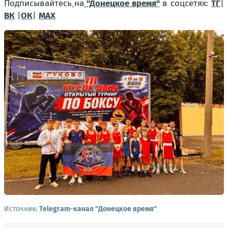
Подписывайтесь
на
"Донецкое время"
в соцсетях:
ТГ
|
ВК
|
ОК
|
МАХ
Источник:
Telegram-канал "Донецкое время"