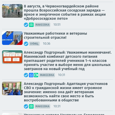
8 августа, в Червоногвардейском районе
прошла Всероссийская соседская зарядка —
яркое и энергичное событие в рамках акции
«Добрососедское лето»
10:51
МАКЕЕВКА
Уважаемые работники и ветераны
строительной отрасли!
10:36
ОФИЦ.
Александр Подгорный: Уважаемые макеевчане!.
Макеевский комбинат детского питания
приглашает родителей учеников 1–4 классов
принять участие в выборе меню для школьных
завтраков на новый учебный год
10:31
МАКЕЕВКА
Александр Подгорный: Адаптация участников
СВО к гражданской жизни имеет огромное
значение: именно она даёт ветеранам
возможность найти свое место и быть
востребованными в обществе
10:31
МАКЕЕВКА
Уважаемые жители Центрально-Городского