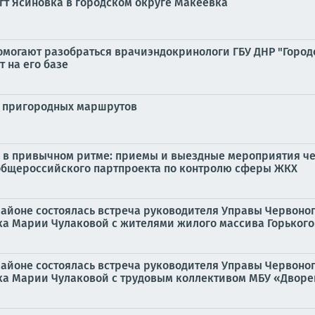
гт Ясиновка в городском округе Макеевка
омогают разобраться врачиэндокринологи ГБУ ДНР "Город
 на его базе
и пригородных маршрутов
в привычном ритме: приемы и выездные мероприятия чер
общероссийского партпроекта по контролю сферы ЖКХ
 районе состоялась встреча руководителя Управы Червоно
а Марии Чулаковой с жителями жилого массива Горького в
 районе состоялась встреча руководителя Управы Червоно
а Марии Чулаковой с трудовым коллективом МБУ «Дворец