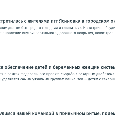
стретилась с жителями пгт Ясиновка в городском о
своим долгом быть рядом с людьми и слышать их. На встрече обсуд
становление внутриквартального дорожного покрытия, покос травы
ся обеспечение детей и беременных женщин сист
я в рамках федерального проекта «Борьба с сахарным диабетом»
уделяется самым уязвимым группам пациентов — детям с сахарным 
рудимся нашей командой в привычном ритме: прие