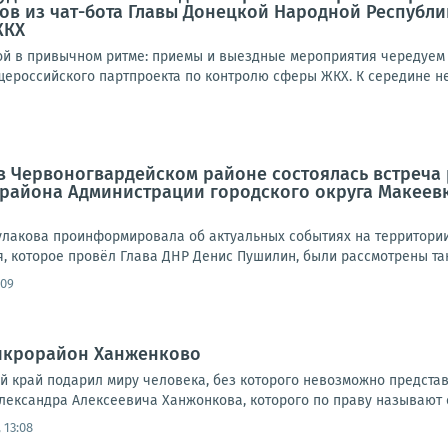
ов из чат-бота Главы Донецкой Народной Республ
ЖКХ
й в привычном ритме: приемы и выездные мероприятия чередуем с
ероссийского партпроекта по контролю сферы ЖКХ. К середине нед
а в Червоногвардейском районе состоялась встреч
 района Администрации городского округа Макеев
улакова проинформировала об актуальных событиях на территории 
 которое провёл Глава ДНР Денис Пушилин, были рассмотрены таки
:09
микрорайон Ханженково
ий край подарил миру человека, без которого невозможно предста
лександра Алексеевича Ханжонкова, которого по праву называют о
 13:08