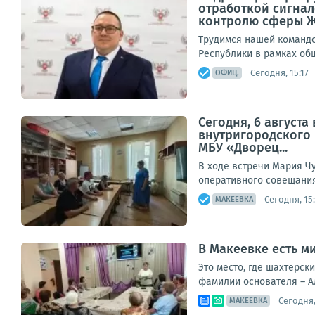
отработкой сигнал
контролю сферы 
Трудимся нашей командо
Республики в рамках общ
Сегодня, 15:17
ОФИЦ.
Сегодня, 6 август
внутригородского
МБУ «Дворец...
В ходе встречи Мария Ч
оперативного совещания,
Сегодня, 15
МАКЕЕВКА
В Макеевке есть 
Это место, где шахтерск
фамилии основателя – А
Сегодня,
МАКЕЕВКА