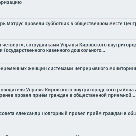
серизацию
рь Матрус провели субботник в общественном месте Цен
ый четверг», сотрудниками Управы Кировского внутригор
 Государственного казенного дошкольного...
 беременных женщин системами непрерывного мониторин
руководителя Управы Кировского внутригородского района
ренев провел приём граждан в общественной приемной...
го совета Александр Подгорный провел приём граждан в о