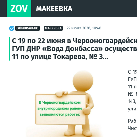
ZOV
МАКЕЕВКА
22 июня 2026, 10:48
ОФИЦИАЛЬНО
МАКЕЕВКА
С 19 по 22 июня в Червоногвардей
ГУП ДНР «Вода Донбасса» осуществ
11 по улице Токарева, № 3...
С 1
ГУП
11 
№ 8
143
ули
Раб
Чис