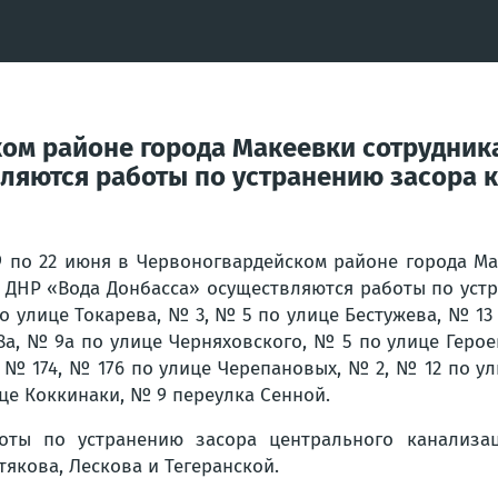
ском районе города Макеевки сотрудни
ляются работы по устранению засора 
9 по 22 июня в Червоногвардейском районе города М
 ДНР «Вода Донбасса» осуществляются работы по уст
по улице Токарева, № 3, № 5 по улице Бестужева, № 1
а, № 9а по улице Черняховского, № 5 по улице Герое
, № 174, № 176 по улице Черепановых, № 2, № 12 по у
це Коккинаки, № 9 переулка Сенной.
оты по устранению засора центрального канализа
тякова, Лескова и Тегеранской.