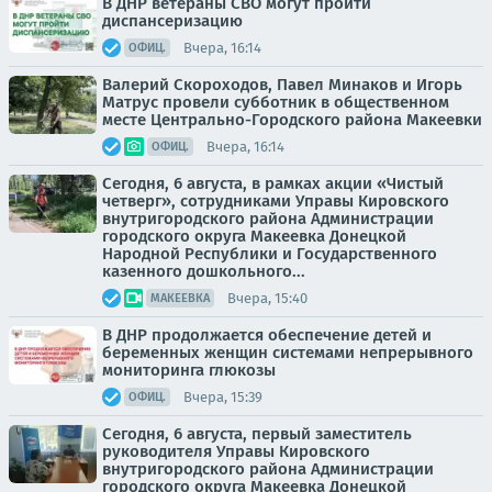
В ДНР ветераны СВО могут пройти
диспансеризацию
Вчера, 16:14
ОФИЦ.
Валерий Скороходов, Павел Минаков и Игорь
Матрус провели субботник в общественном
месте Центрально-Городского района Макеевки
Вчера, 16:14
ОФИЦ.
Сегодня, 6 августа, в рамках акции «Чистый
четверг», сотрудниками Управы Кировского
внутригородского района Администрации
городского округа Макеевка Донецкой
Народной Республики и Государственного
казенного дошкольного...
Вчера, 15:40
МАКЕЕВКА
В ДНР продолжается обеспечение детей и
беременных женщин системами непрерывного
мониторинга глюкозы
Вчера, 15:39
ОФИЦ.
Сегодня, 6 августа, первый заместитель
руководителя Управы Кировского
внутригородского района Администрации
городского округа Макеевка Донецкой