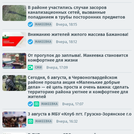
В районе участились случаи засоров
канализационных сетей, вызванные
попаданием в трубы посторонних предметов
Вчера, 18:15
МАКЕЕВКА
Вниманию жителей жилого массива Бажанова!
Вчера, 18:12
МАКЕЕВКА
От прогулок до заплыва!. Макеевка становится
комфортнее для жизни
Вчера, 17:09
СМИ
Сегодня, 6 августа, в Червоногвардейском
районе прошла акция «Маленькие добрые
дела» — её цель проста и очень важна: сделать
территорию района уютнее и комфортнее для
жителей
Вчера, 17:07
МАКЕЕВКА
3 августа в МБУ «Клуб пгт. Грузско-Зорянское г.о
Вчера, 16:32
МАКЕЕВКА