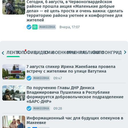
Сегодня, 6 августа, в Червоногвардейском
районе прошла акция «Маленькие добрые
дела» — её цель проста и очень важна: сделать
территорию района уютнее и комфортнее для
жителей
Вчера, 17:07
МАКЕЕВКА
ЛЕНТА
ТОП
ОФИЦ.
ВИДЕО
СМИ
ВОЕНКОРЫ
МНЕНИЯ
ПАБЛИКИ
ФОТО
ЛОНГРИДЫ
7 августа спикер Ирина Жаекбаева провела
встречу с жителями по улице Ватутина
09:47
МАКЕЕВКА
По поручению Главы ДНР Дениса
Владимировича Пушилина в Республике
формируется добровольческое подразделение
«БАРС-ДНР»
09:28
МАКЕЕВКА
Информационный час для будущих опекунов в
Макеевке