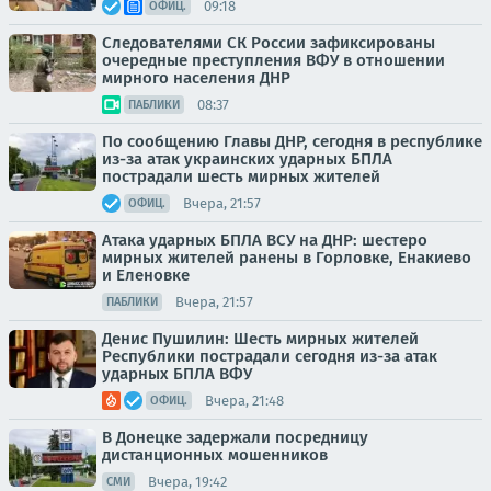
09:18
ОФИЦ.
Следователями СК России зафиксированы
очередные преступления ВФУ в отношении
мирного населения ДНР
08:37
ПАБЛИКИ
По сообщению Главы ДНР, сегодня в республике
из-за атак украинских ударных БПЛА
пострадали шесть мирных жителей
Вчера, 21:57
ОФИЦ.
Атака ударных БПЛА ВСУ на ДНР: шестеро
мирных жителей ранены в Горловке, Енакиево
и Еленовке
Вчера, 21:57
ПАБЛИКИ
Денис Пушилин: Шесть мирных жителей
Республики пострадали сегодня из-за атак
ударных БПЛА ВФУ
Вчера, 21:48
ОФИЦ.
В Донецке задержали посредницу
дистанционных мошенников
Вчера, 19:42
СМИ