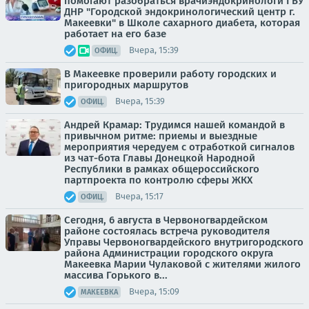
помогают разобраться врачиэндокринологи ГБУ
ДНР "Городской эндокринологический центр г.
Макеевки" в Школе сахарного диабета, которая
работает на его базе
Вчера, 15:39
ОФИЦ.
В Макеевке проверили работу городских и
пригородных маршрутов
Вчера, 15:39
ОФИЦ.
Андрей Крамар: Трудимся нашей командой в
привычном ритме: приемы и выездные
мероприятия чередуем с отработкой сигналов
из чат-бота Главы Донецкой Народной
Республики в рамках общероссийского
партпроекта по контролю сферы ЖКХ
Вчера, 15:17
ОФИЦ.
Сегодня, 6 августа в Червоногвардейском
районе состоялась встреча руководителя
Управы Червоногвардейского внутригородского
района Администрации городского округа
Макеевка Марии Чулаковой с жителями жилого
массива Горького в...
Вчера, 15:09
МАКЕЕВКА