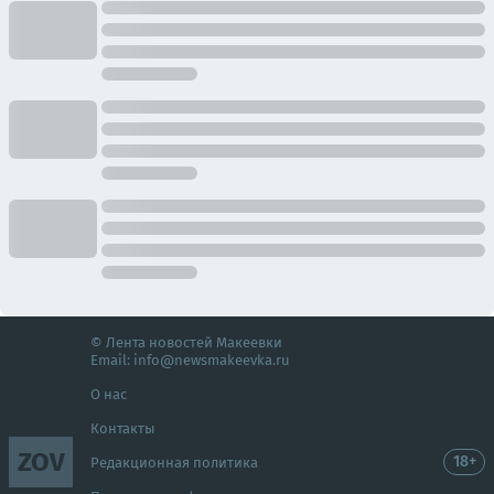
© Лента новостей Макеевки
Email:
info@newsmakeevka.ru
О нас
Контакты
ZOV
18+
Редакционная политика