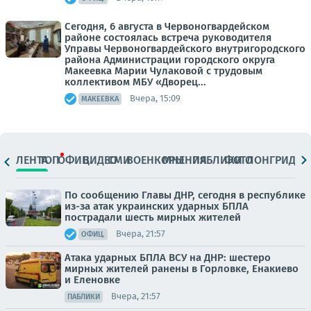
Сегодня, 6 августа в Червоногвардейском
районе состоялась встреча руководителя
Управы Червоногвардейского внутригородского
района Администрации городского округа
Макеевка Марии Чулаковой с трудовым
коллективом МБУ «Дворец...
Вчера, 15:09
МАКЕЕВКА
ЛЕНТА
ТОП
ОФИЦ.
ВИДЕО
СМИ
ВОЕНКОРЫ
МНЕНИЯ
ПАБЛИКИ
ФОТО
ЛОНГРИДЫ
По сообщению Главы ДНР, сегодня в республике
из-за атак украинских ударных БПЛА
пострадали шесть мирных жителей
Вчера, 21:57
ОФИЦ.
Атака ударных БПЛА ВСУ на ДНР: шестеро
мирных жителей ранены в Горловке, Енакиево
и Еленовке
Вчера, 21:57
ПАБЛИКИ