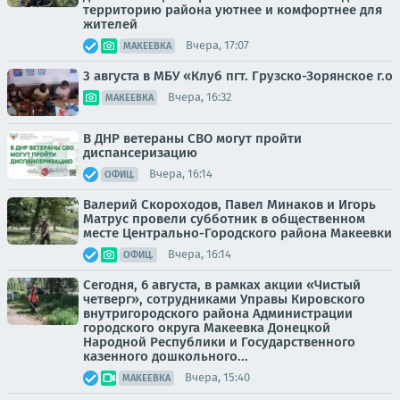
территорию района уютнее и комфортнее для
жителей
Вчера, 17:07
МАКЕЕВКА
3 августа в МБУ «Клуб пгт. Грузско-Зорянское г.о
Вчера, 16:32
МАКЕЕВКА
В ДНР ветераны СВО могут пройти
диспансеризацию
Вчера, 16:14
ОФИЦ.
Валерий Скороходов, Павел Минаков и Игорь
Матрус провели субботник в общественном
месте Центрально-Городского района Макеевки
Вчера, 16:14
ОФИЦ.
Сегодня, 6 августа, в рамках акции «Чистый
четверг», сотрудниками Управы Кировского
внутригородского района Администрации
городского округа Макеевка Донецкой
Народной Республики и Государственного
казенного дошкольного...
Вчера, 15:40
МАКЕЕВКА