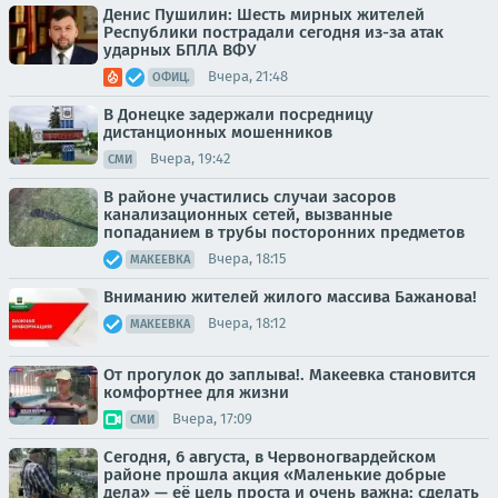
Денис Пушилин: Шесть мирных жителей
Республики пострадали сегодня из-за атак
ударных БПЛА ВФУ
Вчера, 21:48
ОФИЦ.
В Донецке задержали посредницу
дистанционных мошенников
Вчера, 19:42
СМИ
В районе участились случаи засоров
канализационных сетей, вызванные
попаданием в трубы посторонних предметов
Вчера, 18:15
МАКЕЕВКА
Вниманию жителей жилого массива Бажанова!
Вчера, 18:12
МАКЕЕВКА
От прогулок до заплыва!. Макеевка становится
комфортнее для жизни
Вчера, 17:09
СМИ
Сегодня, 6 августа, в Червоногвардейском
районе прошла акция «Маленькие добрые
дела» — её цель проста и очень важна: сделать