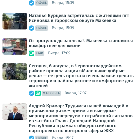
Вчера, 15:39
ОФИЦ.
Наталья Бурцева встретилась с жителями пгт
Ясиновка в городском округе Макеевка
Вчера, 15:39
ОФИЦ.
От прогулок до заплыва!. Макеевка становится
комфортнее для жизни
Вчера, 17:09
СМИ
Сегодня, 6 августа, в Червоногвардейском
районе прошла акция «Маленькие добрые
дела» — её цель проста и очень важна: сделать
территорию района уютнее и комфортнее для
жителей
Вчера, 17:07
МАКЕЕВКА
Андрей Крамар: Трудимся нашей командой в
привычном ритме: приемы и выездные
мероприятия чередуем с отработкой сигналов
из чат-бота Главы Донецкой Народной
Республики в рамках общероссийского
партпроекта по контролю сферы ЖКХ
Вчера, 15:17
ОФИЦ.