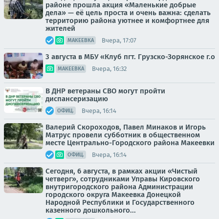
районе прошла акция «Маленькие добрые
дела» — её цель проста и очень важна: сделать
территорию района уютнее и комфортнее для
жителей
Вчера, 17:07
МАКЕЕВКА
3 августа в МБУ «Клуб пгт. Грузско-Зорянское г.о
Вчера, 16:32
МАКЕЕВКА
В ДНР ветераны СВО могут пройти
диспансеризацию
Вчера, 16:14
ОФИЦ.
Валерий Скороходов, Павел Минаков и Игорь
Матрус провели субботник в общественном
месте Центрально-Городского района Макеевки
Вчера, 16:14
ОФИЦ.
Сегодня, 6 августа, в рамках акции «Чистый
четверг», сотрудниками Управы Кировского
внутригородского района Администрации
городского округа Макеевка Донецкой
Народной Республики и Государственного
казенного дошкольного...