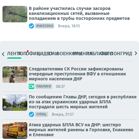
В районе участились случаи засоров
канализационных сетей, вызванные
попаданием в трубы посторонних предметов
Вчера, 18:15
МАКЕЕВКА
ЛЕНТА
ТОП
ОФИЦ.
ВИДЕО
СМИ
ВОЕНКОРЫ
МНЕНИЯ
ПАБЛИКИ
ФОТО
ЛОНГРИДЫ
Следователями СК России зафиксированы
очередные преступления ВФУ в отношении
мирного населения ДНР
08:37
ПАБЛИКИ
По сообщению Главы ДНР, сегодня в республике
из-за атак украинских ударных БПЛА
пострадали шесть мирных жителей
Вчера, 21:57
ОФИЦ.
Атака ударных БПЛА ВСУ на ДНР: шестеро
мирных жителей ранены в Горловке, Енакиево
и Еленовке