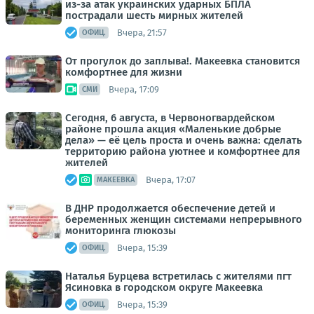
из-за атак украинских ударных БПЛА
пострадали шесть мирных жителей
Вчера, 21:57
ОФИЦ.
От прогулок до заплыва!. Макеевка становится
комфортнее для жизни
Вчера, 17:09
СМИ
Сегодня, 6 августа, в Червоногвардейском
районе прошла акция «Маленькие добрые
дела» — её цель проста и очень важна: сделать
территорию района уютнее и комфортнее для
жителей
Вчера, 17:07
МАКЕЕВКА
В ДНР продолжается обеспечение детей и
беременных женщин системами непрерывного
мониторинга глюкозы
Вчера, 15:39
ОФИЦ.
Наталья Бурцева встретилась с жителями пгт
Ясиновка в городском округе Макеевка
Вчера, 15:39
ОФИЦ.