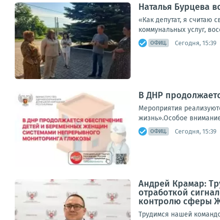
Наталья Бурцева в
«Как депутат, я считаю 
коммунальных услуг, вос
Сегодня, 15:39
ОФИЦ.
В ДНР продолжает
Мероприятия реализуютс
жизнь».Особое внимание 
Сегодня, 15:39
ОФИЦ.
Андрей Крамар: Т
отработкой сигнал
контролю сферы 
Трудимся нашей командо