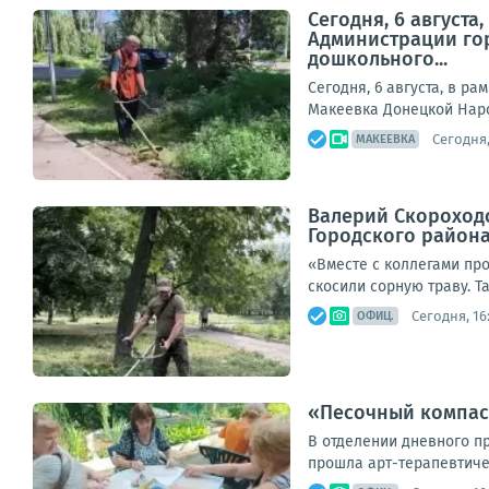
Сегодня, 6 август
Администрации гор
дошкольного...
Сегодня, 6 августа, в р
Макеевка Донецкой Наро
Сегодня,
МАКЕЕВКА
Валерий Скороходо
Городского район
«Вместе с коллегами пр
скосили сорную траву. Т
Сегодня, 16
ОФИЦ.
«Песочный компас»
В отделении дневного п
прошла арт-терапевтичес