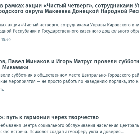
а, в рамках акции «Чистый четверг», сотрудниками
одского округа Макеевка Донецкой Народной Рес
амках акции «Чистый четверг», сотрудниками Управы Кировского в
дной Республики и Государственного казенного дошкольного обра
 15:40
в, Павел Минаков и Игорь Матрус провели суббот
а Макеевки
овели субботник в общественном месте Центрально-Городского рай
акие мероприятия — не просто работа по наведению порядка, это на
:14
: путь к гармонии через творчество
ребывания Центра социального обслуживания населения Централь
кая встреча. Психолог создал атмосферу уюта и доверия...