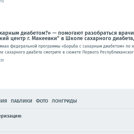
:10
ахарным диабетом?» — помогают разобраться врач
ий центр г. Макеевки" в Школе сахарного диабета,
амках федеральной программы «Борьба с сахарным диабетом» по н
ле сахарного диабета смотрите в сюжете Первого Республиканског
:39
НИЯ
ПАБЛИКИ
ФОТО
ЛОНГРИДЫ
серизацию