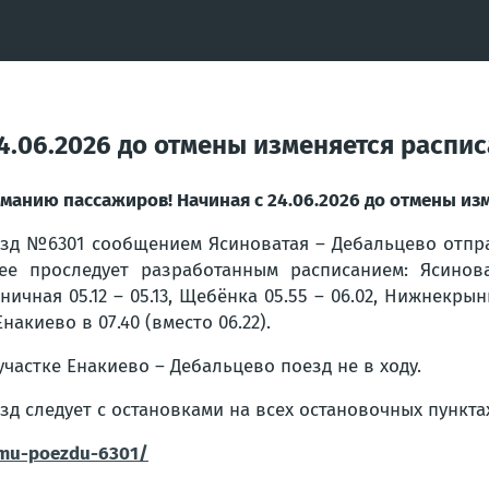
4.06.2026 до отмены изменяется распи
манию пассажиров! Начиная с 24.06.2026 до отмены и
зд №6301 сообщением Ясиноватая – Дебальцево отправл
ее проследует разработанным расписанием: Ясиноват
ничная 05.12 – 05.13, Щебёнка 05.55 – 06.02, Нижнекрынк
 Енакиево в 07.40 (вместо 06.22).
участке Енакиево – Дебальцево поезд не в ходу.
зд следует с остановками на всех остановочных пункта
omu-poezdu-6301/