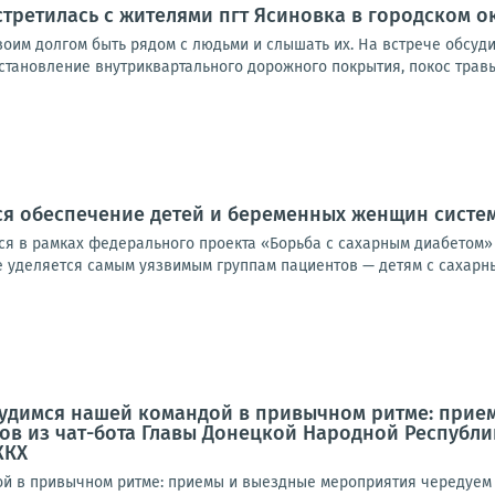
стретилась с жителями пгт Ясиновка в городском о
своим долгом быть рядом с людьми и слышать их. На встрече обсуд
становление внутриквартального дорожного покрытия, покос травы
ся обеспечение детей и беременных женщин сист
я в рамках федерального проекта «Борьба с сахарным диабетом»
уделяется самым уязвимым группам пациентов — детям с сахарным 
рудимся нашей командой в привычном ритме: прие
ов из чат-бота Главы Донецкой Народной Республ
ЖКХ
й в привычном ритме: приемы и выездные мероприятия чередуем с