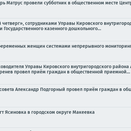
рь Матрус провели субботник в общественном месте Цен
ый четверг», сотрудниками Управы Кировского внутригор
 Государственного казенного дошкольного...
 беременных женщин системами непрерывного мониторин
руководителя Управы Кировского внутригородского района
ренев провел приём граждан в общественной приемной...
го совета Александр Подгорный провел приём граждан в о
гт Ясиновка в городском округе Макеевка