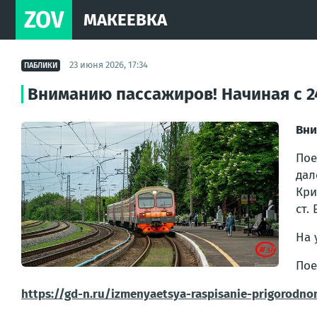
ZOV
МАКЕЕВКА
23 июня 2026, 17:34
ПАБЛИКИ
Вниманию пассажиров! Начиная с 2
Вни
Пое
дал
Кри
ст.
На 
Пое
https://gd-n.ru/izmenyaetsya-raspisanie-prigorodn