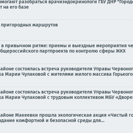
омогают разобраться врачиэндокринологи ГБУ ДНР "Город
 на его базе
и пригородных маршрутов
в привычном ритме: приемы и выездные мероприятия чер
общероссийского партпроекта по контролю сферы ЖКХ
 районе состоялась встреча руководителя Управы Червоно
а Марии Чулаковой с жителями жилого массива Горького в
 районе состоялась встреча руководителя Управы Червоно
а Марии Чулаковой с трудовым коллективом МБУ «Дворец
 районе Макеевки прошла экологическая акция «Чистый г
здание комфортной и безопасной среды для...