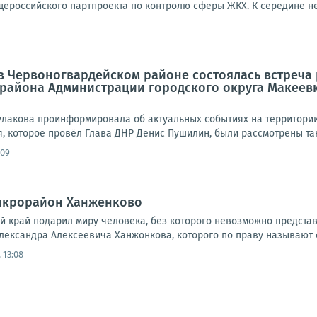
ероссийского партпроекта по контролю сферы ЖКХ. К середине нед
а в Червоногвардейском районе состоялась встреч
 района Администрации городского округа Макеев
улакова проинформировала об актуальных событиях на территории 
 которое провёл Глава ДНР Денис Пушилин, были рассмотрены таки
:09
микрорайон Ханженково
ий край подарил миру человека, без которого невозможно предста
лександра Алексеевича Ханжонкова, которого по праву называют о
 13:08