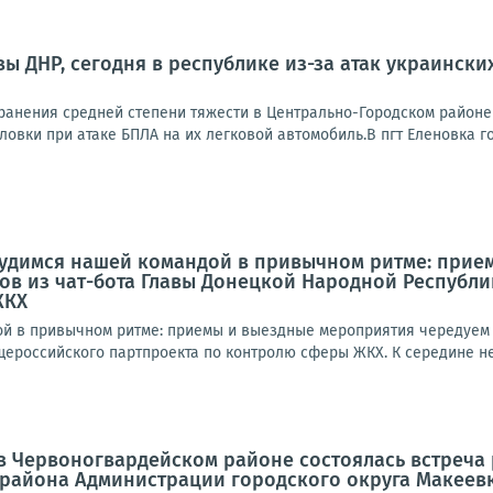
ы ДНР, сегодня в республике из-за атак украинск
анения средней степени тяжести в Центрально-Городском районе
овки при атаке БПЛА на их легковой автомобиль.В пгт Еленовка го
рудимся нашей командой в привычном ритме: прие
ов из чат-бота Главы Донецкой Народной Республ
ЖКХ
й в привычном ритме: приемы и выездные мероприятия чередуем с
ероссийского партпроекта по контролю сферы ЖКХ. К середине нед
а в Червоногвардейском районе состоялась встреч
 района Администрации городского округа Макеев