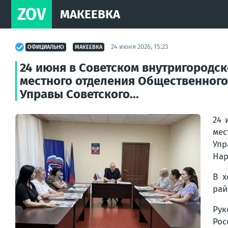
ZOV
МАКЕЕВКА
24 июня 2026, 15:23
ОФИЦИАЛЬНО
МАКЕЕВКА
24 июня в Советском внутригородс
местного отделения Общественного
Управы Советского...
24 
мес
Упр
Нар
В х
рай
Рук
Рос