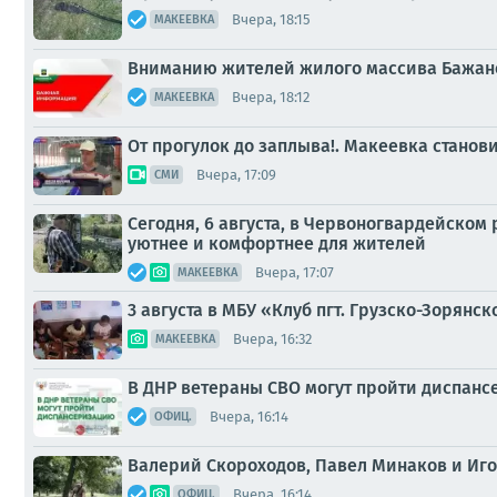
Вчера, 18:15
МАКЕЕВКА
Вниманию жителей жилого массива Бажан
Вчера, 18:12
МАКЕЕВКА
От прогулок до заплыва!. Макеевка стано
Вчера, 17:09
СМИ
Сегодня, 6 августа, в Червоногвардейском
уютнее и комфортнее для жителей
Вчера, 17:07
МАКЕЕВКА
3 августа в МБУ «Клуб пгт. Грузско-Зорянско
Вчера, 16:32
МАКЕЕВКА
В ДНР ветераны СВО могут пройти диспан
Вчера, 16:14
ОФИЦ.
Валерий Скороходов, Павел Минаков и Иго
Вчера, 16:14
ОФИЦ.