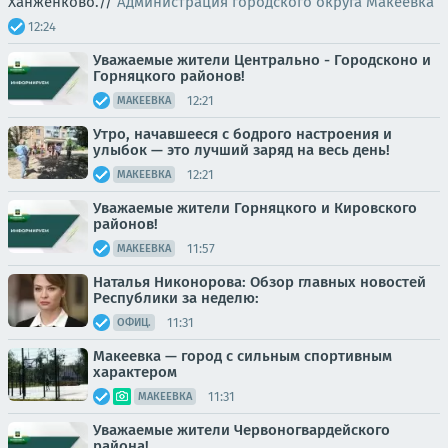
Ханженково.//
Администрация городского округа Макеевка
12:24
Уважаемые жители Центрально - Городсконо и
Горняцкого районов!
12:21
МАКЕЕВКА
Утро, начавшееся с бодрого настроения и
улыбок — это лучший заряд на весь день!
12:21
МАКЕЕВКА
Уважаемые жители Горняцкого и Кировского
районов!
11:57
МАКЕЕВКА
Наталья Никонорова: Обзор главных новостей
Республики за неделю:
11:31
ОФИЦ.
Макеевка — город с сильным спортивным
характером
11:31
МАКЕЕВКА
Уважаемые жители Червоногвардейского
района!