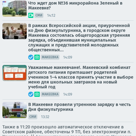
Что ждет дом №36 микрорайона Зеленый в
Макеевке?
14:12
СМИ
В рамках Всероссийской акции, приуроченной
ко Дню физкультурника, в городском округе
Макеевка состоялась общегородская утренняя
зарядка, объединившая муниципальных
служащих и представителей молодежных
общественных...
14:09
МАКЕЕВКА
Уважаемые макеевчане!. Макеевский комбинат
детского питания приглашает родителей
учеников 1–4 классов принять участие в выборе
меню для школьных завтраков на новый
учебный год
14:09
МАКЕЕВКА
В Макеевке провели утреннюю зарядку в честь
Дня физкультурника
13:32
СМИ
Также в 11:20 произошло автоматическое отключение в
Советском районе, обесточены 9 ТП, без электроэнергии п.