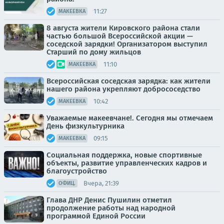
11:27
МАКЕЕВКА
8 августа жители Кировского района стали
частью большой Всероссийской акции —
соседской зарядки! Организатором выступил
Старший по дому жильцов
11:10
МАКЕЕВКА
Всероссийская соседская зарядка: как жители
нашего района укрепляют добрососедство
10:42
МАКЕЕВКА
Уважаемые макеевчане!. Сегодня мы отмечаем
День физкультурника
09:15
МАКЕЕВКА
Социальная поддержка, новые спортивные
объекты, развитие управленческих кадров и
благоустройство
Вчера, 21:39
ОФИЦ.
Глава ДНР Денис Пушилин отметил
продолжение работы над народной
программой Единой России