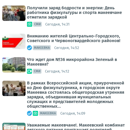
Получили заряд бодрости и энергии: День
работника физкультуры и спорта макеевчане
отметили зарядкой
Сегодня, 14:31
СМИ
Вниманию жителей Центрально-Городского,
Советского и Червоногвардейского районов!
Сегодня, 14:52
МАКЕЕВКА
Что ждет дом №36 микрорайона Зеленый в
Макеевке?
Сегодня, 14:12
СМИ
В рамках Всероссийской акции, приуроченной
ко Дню физкультурника, в городском округе
Макеевка состоялась общегородская утренняя
зарядка, объединившая муниципальных
служащих и представителей молодежных
общественных...
Сегодня, 14:09
МАКЕЕВКА
Уважаемые макеевчане!. Макеевский комбинат
детского питания приглашает родителей