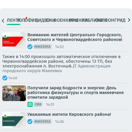
ЛЕНТА
ТОП
ОФИЦ.
ВИДЕО
СМИ
ВОЕНКОРЫ
МНЕНИЯ
ПАБЛИКИ
ФОТО
ЛОНГРИДЫ
Вниманию жителей Центрально-Городского,
Советского и Червоногвардейского районов!
14:52
МАКЕЕВКА
Также в 14:00 произошло автоматическое отключение в
Червоногвардейском районе, обесточены 13 ТП, без
электроснабжения п. Восточный.//
Администрация
городского округа Макеевка
14:40
Получили заряд бодрости и энергии: День
работника физкультуры и спорта макеевчане
отметили зарядкой
14:31
СМИ
Уважаемые жители Кировского района!
14:28
МАКЕЕВКА