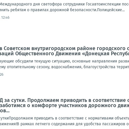
Международного дня светофора сотрудники Госавтоинспекции пос
нить ребятам о правилах дорожной безопасности.Полицейские...
 12:46
а, в Советском внутригородском районе городского
заций Общественного Движения «Донецкая Респуб
твующие обсудили текущую ситуацию, основные направления разви
му отопительному сезону, водоснабжения, благоустройства террито
26
 за сутки. Продолжаем приводить в соответствие
заботимся о комфорте участников дорожного движ
в...
ткиПродолжаем приводить в соответствие с нормативами объект
вижения!В рамках летнего содержания для удобства пассажиров об