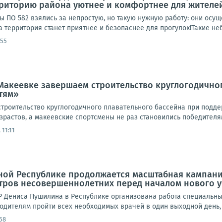
рриторию района уютнее и комфортнее для жителе
ы ПО 582 взялись за непростую, но такую нужную работу: они осу
а территория станет приятнее и безопаснее для прогулок!Такие неб
:55
Макеевке завершаем строительство круглогодично
тям»
троительство круглогодичного плавательного бассейна при подде
растов, а макеевские спортсмены не раз становились победителям
 11:11
ной Республике продолжается масштабная кампан
тров несовершеннолетних перед началом нового у
 Дениса Пушилина в Республике организована работа специальны
родителям пройти всех необходимых врачей в один выходной день, н
58