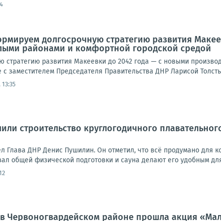
4
рмируем долгосрочную стратегию развития Макеев
ыми районами и комфортной городской средой
 стратегию развития Макеевки до 2042 года — с новыми произв
 с заместителем Председателя Правительства ДНР Ларисой Толстык
 13:35
или строительство круглогодичного плавательног
 Глава ДНР Денис Пушилин. Он отметил, что всё продумано для ко
ал общей физической подготовки и сауна делают его удобным для 
12
а, в Червоногвардейском районе прошла акция «Мал