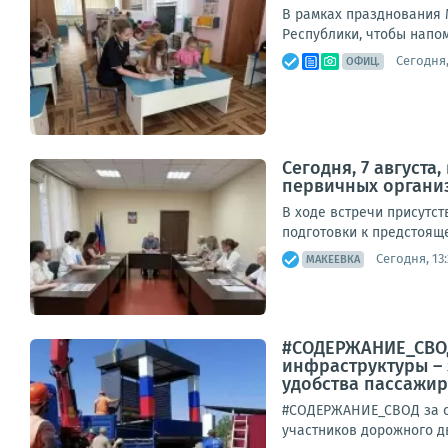
В рамках празднования 
Республики, чтобы напом
Сегодня,
ОФИЦ.
Сегодня, 7 август
первичных органи
В ходе встречи присутс
подготовки к предстояще
Сегодня, 13:
МАКЕЕВКА
#СОДЕРЖАНИЕ_СВОД
инфраструктуры – 
удобства пассажиро
#СОДЕРЖАНИЕ_СВОД за су
участников дорожного д