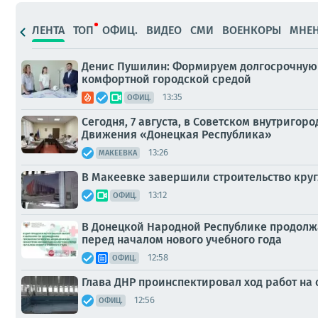
ЛЕНТА
ТОП
ОФИЦ.
ВИДЕО
СМИ
ВОЕНКОРЫ
МНЕ
Денис Пушилин: Формируем долгосрочную 
комфортной городской средой
13:35
ОФИЦ.
Сегодня, 7 августа, в Советском внутриго
Движения «Донецкая Республика»
13:26
МАКЕЕВКА
В Макеевке завершили строительство круг
13:12
ОФИЦ.
В Донецкой Народной Республике продолж
перед началом нового учебного года
12:58
ОФИЦ.
Глава ДНР проинспектировал ход работ на 
12:56
ОФИЦ.