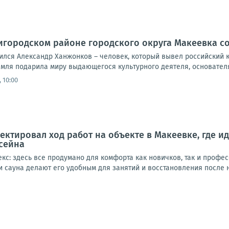
игородском районе городского округа Макеевка с
одился Александр Ханжонков – человек, который вывел российский
мля подарила миру выдающегося культурного деятеля, основателя 
 10:00
ектировал ход работ на объекте в Макеевке, где и
сейна
кс: здесь все продумано для комфорта как новичков, так и профе
 сауна делают его удобным для занятий и восстановления после наг