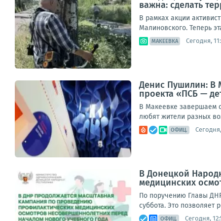
важна: сделать те
В рамках акции активист
Малиновского. Теперь эт
Сегодня, 11
МАКЕЕВКА
Денис Пушилин: В 
проекта «ПСБ — де
В Макеевке завершаем с
любят жители разных воз
Сегодня,
ОФИЦ.
В Донецкой Народ
медицинских осмо
По поручению Главы ДНР
суббота. Это позволяет 
Сегодня, 12:
ОФИЦ.