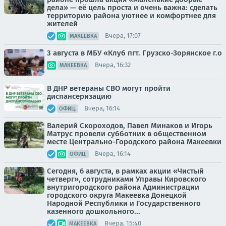
дела» — её цель проста и очень важна: сделать
территорию района уютнее и комфортнее для
жителей
Вчера, 17:07
МАКЕЕВКА
3 августа в МБУ «Клуб пгт. Грузско-Зорянское г.о
Вчера, 16:32
МАКЕЕВКА
В ДНР ветераны СВО могут пройти
диспансеризацию
Вчера, 16:14
ОФИЦ.
Валерий Скороходов, Павел Минаков и Игорь
Матрус провели субботник в общественном
месте Центрально-Городского района Макеевки
Вчера, 16:14
ОФИЦ.
Сегодня, 6 августа, в рамках акции «Чистый
четверг», сотрудниками Управы Кировского
внутригородского района Администрации
городского округа Макеевка Донецкой
Народной Республики и Государственного
казенного дошкольного...
Вчера, 15:40
МАКЕЕВКА