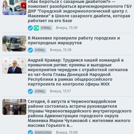
«Как бороться с сахарным диабетом?» —
помогают разобраться врачиэндокринологи ГБУ
ДНР "Городской эндокринологический центр г.
Макеевки" в Школе сахарного диабета, которая
работает на его базе
Вчера, 15:39
ОФИЦ.
В Макеевке проверили работу городских и
пригородных маршрутов
Вчера, 15:39
ОФИЦ.
Андрей Крамар: Трудимся нашей командой в
привычном ритме: приемы и выездные
мероприятия чередуем с отработкой сигналов
из чат-бота Главы Донецкой Народной
Республики в рамках общероссийского
партпроекта по контролю сферы ЖКХ
Вчера, 15:17
ОФИЦ.
Сегодня, 6 августа в Червоногвардейском
районе состоялась встреча руководителя
Управы Червоногвардейского внутригородского
района Администрации городского округа
Макеевка Марии Чулаковой с жителями жилого
массива Горького в...
Вчера, 15:09
МАКЕЕВКА