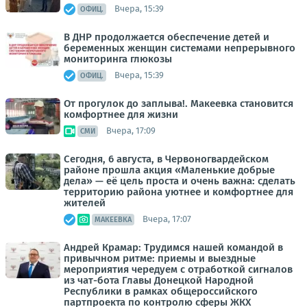
Вчера, 15:39
ОФИЦ.
В ДНР продолжается обеспечение детей и
беременных женщин системами непрерывного
мониторинга глюкозы
Вчера, 15:39
ОФИЦ.
От прогулок до заплыва!. Макеевка становится
комфортнее для жизни
Вчера, 17:09
СМИ
Сегодня, 6 августа, в Червоногвардейском
районе прошла акция «Маленькие добрые
дела» — её цель проста и очень важна: сделать
территорию района уютнее и комфортнее для
жителей
Вчера, 17:07
МАКЕЕВКА
Андрей Крамар: Трудимся нашей командой в
привычном ритме: приемы и выездные
мероприятия чередуем с отработкой сигналов
из чат-бота Главы Донецкой Народной
Республики в рамках общероссийского
партпроекта по контролю сферы ЖКХ