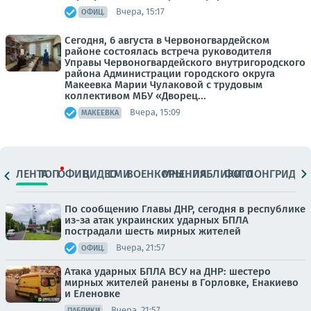
Вчера, 15:17
ОФИЦ.
Сегодня, 6 августа в Червоногвардейском
районе состоялась встреча руководителя
Управы Червоногвардейского внутригородского
района Администрации городского округа
Макеевка Марии Чулаковой с трудовым
коллективом МБУ «Дворец...
Вчера, 15:09
МАКЕЕВКА
ЛЕНТА
ТОП
ОФИЦ.
ВИДЕО
СМИ
ВОЕНКОРЫ
МНЕНИЯ
ПАБЛИКИ
ФОТО
ЛОНГРИДЫ
По сообщению Главы ДНР, сегодня в республике
из-за атак украинских ударных БПЛА
пострадали шесть мирных жителей
Вчера, 21:57
ОФИЦ.
Атака ударных БПЛА ВСУ на ДНР: шестеро
мирных жителей ранены в Горловке, Енакиево
и Еленовке
Вчера, 21:57
ПАБЛИКИ