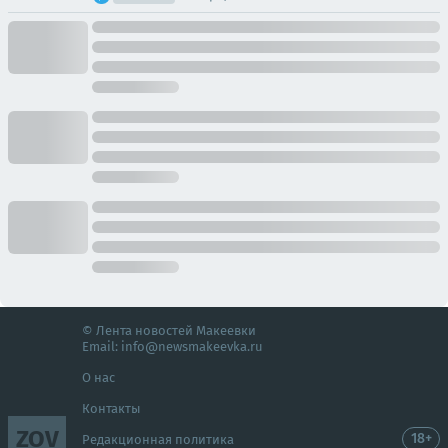
© Лента новостей Макеевки
Email:
info@newsmakeevka.ru
О нас
Контакты
ZOV
18+
Редакционная политика