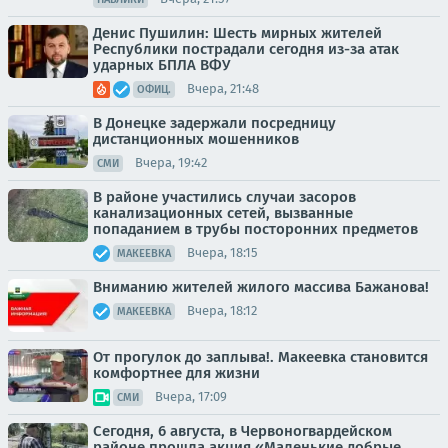
Денис Пушилин: Шесть мирных жителей
Республики пострадали сегодня из-за атак
ударных БПЛА ВФУ
Вчера, 21:48
ОФИЦ.
В Донецке задержали посредницу
дистанционных мошенников
Вчера, 19:42
СМИ
В районе участились случаи засоров
канализационных сетей, вызванные
попаданием в трубы посторонних предметов
Вчера, 18:15
МАКЕЕВКА
Вниманию жителей жилого массива Бажанова!
Вчера, 18:12
МАКЕЕВКА
От прогулок до заплыва!. Макеевка становится
комфортнее для жизни
Вчера, 17:09
СМИ
Сегодня, 6 августа, в Червоногвардейском
районе прошла акция «Маленькие добрые