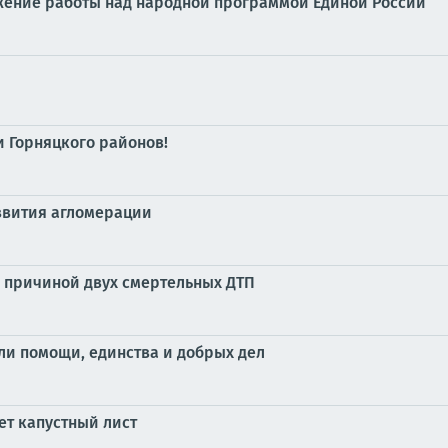
жение работы над народной программой Единой России
 Горняцкого районов!
азвития агломерации
л причиной двух смертельных ДТП
ли помощи, единства и добрых дел
ет капустный лист