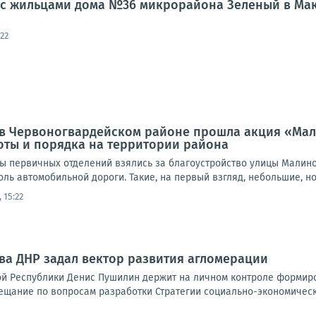
л с жильцами дома №36 микрорайона Зеленый в Ма
22
а, в Червоногвардейском районе прошла акция «Ма
оты и порядка на территории района
ты первичных отделений взялись за благоустройство улицы Малино
доль автомобильной дороги. Такие, на первый взгляд, небольшие, но
 15:22
ава ДНР задал вектор развития агломерации
й Республики Денис Пушилин держит на личном контроле формиро
ещание по вопросам разработки Стратегии социально-экономическо