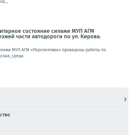
а...
анитарное состояние силами МУП АГМ
жей части автодороги по ул. Кирова.
 силами МУП АГМ «Перспектива» проведены работы по
дская_среда
ство