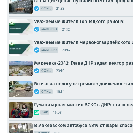
Глава ДНР Денис Пушилин отметил продол
21:33
ОФИЦ.
Уважаемые жители Горняцкого района!
21:12
МАКЕЕВКА
Уважаемые жители Червоногвардейского и
20:14
МАКЕЕВКА
Макеевка-2042: Глава ДНР задал вектор р
20:10
ОФИЦ.
Выезд на полосу встречного движения ста
16:14
ОФИЦ.
Гуманитарная миссия ВСКС в ДНР: три неде
16:08
СМИ
В макеевском автобусе №19 от жары спаса