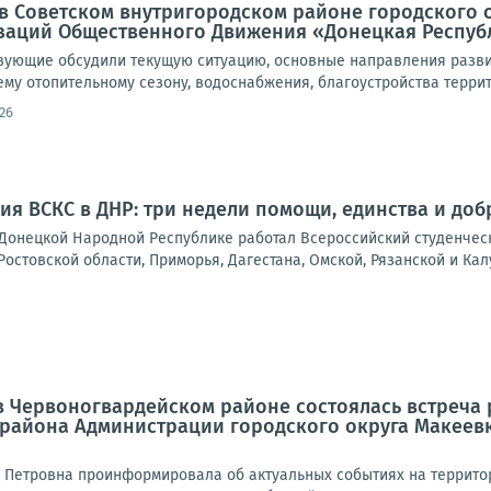
а, в Советском внутригородском районе городского
заций Общественного Движения «Донецкая Респуб
твующие обсудили текущую ситуацию, основные направления разви
му отопительному сезону, водоснабжения, благоустройства террито
26
ия ВСКС в ДНР: три недели помощи, единства и доб
в Донецкой Народной Республике работал Всероссийский студенчес
Ростовской области, Приморья, Дагестана, Омской, Рязанской и Калу
а в Червоногвардейском районе состоялась встреч
 района Администрации городского округа Макеев
 Петровна проинформировала об актуальных событиях на территор