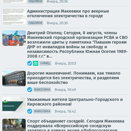
Вчера, 20:36
ПАБЛИКИ
Администрация Макеевки про веерные
отключения электричества в городе
Вчера, 20:30
ПАБЛИКИ
Дмитрий Огилец: Сегодня, 8 августа, члены
Макеевский городской организации РСВА и СВО
возложили цветы у памятника "Павшим героям
ДНР от инвалидов войны за свободу и
независимость Республики Южная Осетия 1989-
2008 г.г." в...
Вчера, 20:03
ОФИЦ.
Дорогие макеевчане!. Понимаем, как тяжело
приходится без электричества, и разделяем
ваше беспокойство
Вчера, 19:49
МАКЕЕВКА
Уважаемые жители Центрально-Городского и
Кировского районов!
Вчера, 16:42
МАКЕЕВКА
Спорт объединяет соседей!. Сегодня Макеевка
поддержала «Всероссийскую соседскую
зарядку» в рамках акции «Добрососедское