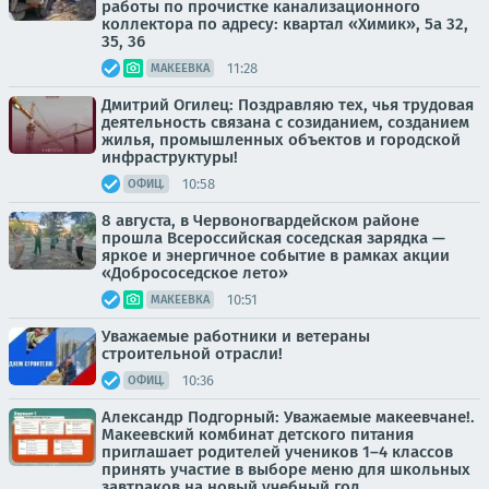
работы по прочистке канализационного
коллектора по адресу: квартал «Химик», 5а 32,
35, 36
11:28
МАКЕЕВКА
Дмитрий Огилец: Поздравляю тех, чья трудовая
деятельность связана с созиданием, созданием
жилья, промышленных объектов и городской
инфраструктуры!
10:58
ОФИЦ.
8 августа, в Червоногвардейском районе
прошла Всероссийская соседская зарядка —
яркое и энергичное событие в рамках акции
«Добрососедское лето»
10:51
МАКЕЕВКА
Уважаемые работники и ветераны
строительной отрасли!
10:36
ОФИЦ.
Александр Подгорный: Уважаемые макеевчане!.
Макеевский комбинат детского питания
приглашает родителей учеников 1–4 классов
принять участие в выборе меню для школьных
завтраков на новый учебный год