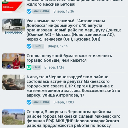
жилого массива Батова!
Вчера, 18:36
МАКЕЕВКА
Уважаемые пассажиры!. "Автовокзалы
Донбасса" информируют с 10 августа
организован новый рейс по маршруту Донецк
(Южный АС) – Москва (Новоясеневская АС),
через с. Нечаевка (ОП), Кузовка (ОП)
Вчера, 17:14
ОФИЦ.
Стопка ненужной бумаги может изменить
гораздо больше, чем кажется
Вчера, 17:14
СМИ
4 августа в Червоногвардейском районе
состоялась встреча депутат Макеевского
городского совета ДНР Сергея Щетинина с
жителями жилого массива Комсомольский по
адресу: улица Антропова, 17
Вчера, 17:03
МАКЕЕВКА
Сегодня, 5 августа в Червоногвардейском
районе города Макеевки силами Макеевского
филиала ЕРФ МКД ДНР Червоногвардейского
района продолжаются работы по покосу