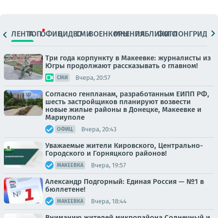
ЛЕНТА
ТОП
ОФИЦ.
ВИДЕО
СМИ
ВОЕНКОРЫ
МНЕНИЯ
ПАБЛИКИ
ФОТО
ЛОНГРИДЫ
Три года корпункту в Макеевке: журналисты из
Югры продолжают рассказывать о главном!
Вчера, 20:57
СМИ
Согласно генпланам, разработанным ЕИПП РФ,
шесть застройщиков планируют возвести
новые жилые районы в Донецке, Макеевке и
Мариуполе
Вчера, 20:43
ОФИЦ.
Уважаемые жители Кировского, Центрально-
Городского и Горняцкого районов!
Вчера, 19:57
МАКЕЕВКА
Александр Подгорный: Единая Россия — №1 в
бюллетене!
Вчера, 18:44
МАКЕЕВКА
Вниманию жителей микрорайона Солнечный и