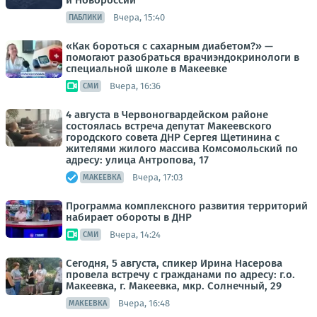
и Новороссии
Вчера, 15:40
ПАБЛИКИ
«Как бороться с сахарным диабетом?» —
помогают разобраться врачиэндокринологи в
специальной школе в Макеевке
Вчера, 16:36
СМИ
4 августа в Червоногвардейском районе
состоялась встреча депутат Макеевского
городского совета ДНР Сергея Щетинина с
жителями жилого массива Комсомольский по
адресу: улица Антропова, 17
Вчера, 17:03
МАКЕЕВКА
Программа комплексного развития территорий
набирает обороты в ДНР
Вчера, 14:24
СМИ
Сегодня, 5 августа, спикер Ирина Насерова
провела встречу с гражданами по адресу: г.о.
Макеевка, г. Макеевка, мкр. Солнечный, 29
Вчера, 16:48
МАКЕЕВКА