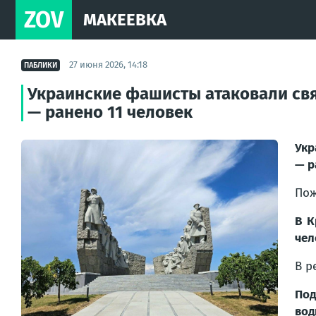
ZOV
МАКЕЕВКА
27 июня 2026, 14:18
ПАБЛИКИ
Украинские фашисты атаковали св
— ранено 11 человек
Укр
— р
Пож
В К
чел
В р
Под
вод