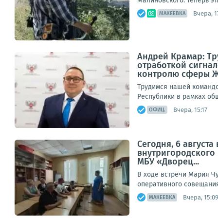
Малиновского. Теперь эт
Вчера, 1
МАКЕЕВКА
Андрей Крамар: Т
отработкой сигнал
контролю сферы 
Трудимся нашей командо
Республики в рамках общ
Вчера, 15:17
ОФИЦ.
Сегодня, 6 август
внутригородского
МБУ «Дворец...
В ходе встречи Мария Ч
оперативного совещания,
Вчера, 15:0
МАКЕЕВКА