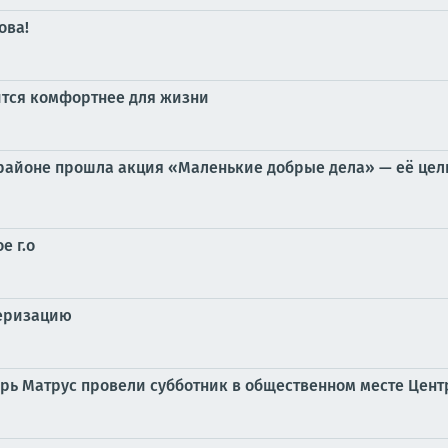
ова!
вится комфортнее для жизни
 районе прошла акция «Маленькие добрые дела» — её цел
е г.о
серизацию
рь Матрус провели субботник в общественном месте Цен