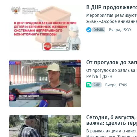
В ДНР продолжает
Мероприятия реализуютс
жизнь».Особое внимание 
Вчера, 15:39
ОФИЦ.
От прогулок до за
От прогулок до заплыва
РУТУБ | ДЗЕН
Вчера, 17:09
СМИ
Сегодня, 6 август
важна: сделать те
В рамках акции активист