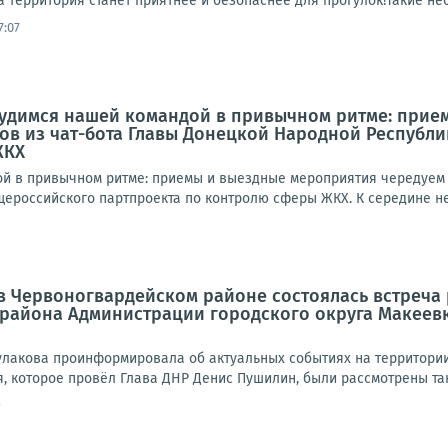
а территория станет приятнее и безопаснее для прогулок!Такие неб
7:07
рудимся нашей командой в привычном ритме: прие
ов из чат-бота Главы Донецкой Народной Республ
ЖКХ
й в привычном ритме: приемы и выездные мероприятия чередуем с
ероссийского партпроекта по контролю сферы ЖКХ. К середине нед
а в Червоногвардейском районе состоялась встреч
 района Администрации городского округа Макеев
улакова проинформировала об актуальных событиях на территории 
 которое провёл Глава ДНР Денис Пушилин, были рассмотрены таки
9