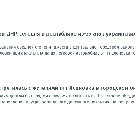
ы ДНР, сегодня в республике из-за атак украинск
анения средней степени тяжести в Центрально-Городском районе
овки при атаке БПЛА на их легковой автомобиль.В пгт Еленовка го
стретилась с жителями пгт Ясиновка в городском о
своим долгом быть рядом с людьми и слышать их. На встрече обсуд
становление внутриквартального дорожного покрытия, покос травы