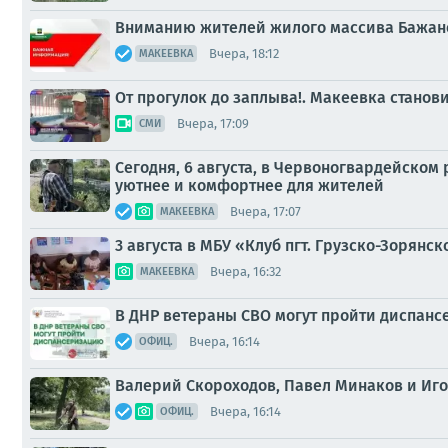
Вниманию жителей жилого массива Бажан
Вчера, 18:12
МАКЕЕВКА
От прогулок до заплыва!. Макеевка стано
Вчера, 17:09
СМИ
Сегодня, 6 августа, в Червоногвардейском
уютнее и комфортнее для жителей
Вчера, 17:07
МАКЕЕВКА
3 августа в МБУ «Клуб пгт. Грузско-Зорянско
Вчера, 16:32
МАКЕЕВКА
В ДНР ветераны СВО могут пройти диспан
Вчера, 16:14
ОФИЦ.
Валерий Скороходов, Павел Минаков и Иго
Вчера, 16:14
ОФИЦ.