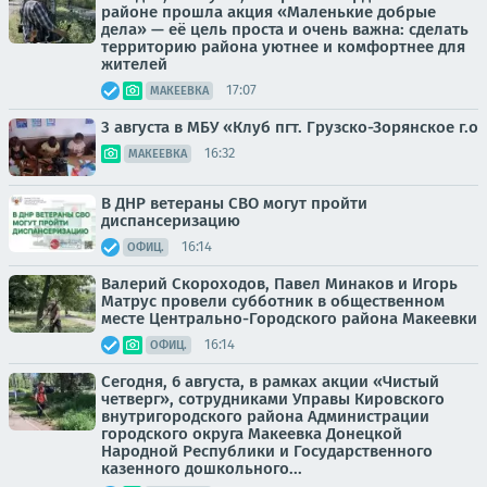
районе прошла акция «Маленькие добрые
дела» — её цель проста и очень важна: сделать
территорию района уютнее и комфортнее для
жителей
17:07
МАКЕЕВКА
3 августа в МБУ «Клуб пгт. Грузско-Зорянское г.о
16:32
МАКЕЕВКА
В ДНР ветераны СВО могут пройти
диспансеризацию
16:14
ОФИЦ.
Валерий Скороходов, Павел Минаков и Игорь
Матрус провели субботник в общественном
месте Центрально-Городского района Макеевки
16:14
ОФИЦ.
Сегодня, 6 августа, в рамках акции «Чистый
четверг», сотрудниками Управы Кировского
внутригородского района Администрации
городского округа Макеевка Донецкой
Народной Республики и Государственного
казенного дошкольного...