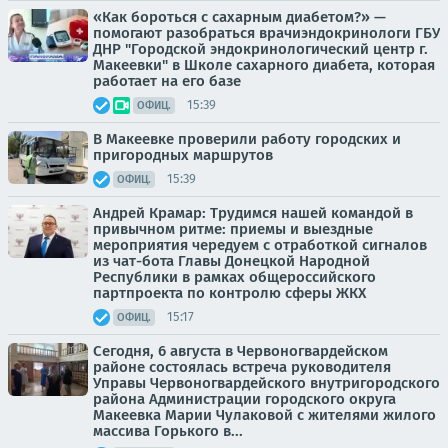
«Как бороться с сахарным диабетом?» —
помогают разобраться врачиэндокринологи ГБУ
ДНР "Городской эндокринологический центр г.
Макеевки" в Школе сахарного диабета, которая
работает на его базе
15:39
ОФИЦ.
В Макеевке проверили работу городских и
пригородных маршрутов
15:39
ОФИЦ.
Андрей Крамар: Трудимся нашей командой в
привычном ритме: приемы и выездные
мероприятия чередуем с отработкой сигналов
из чат-бота Главы Донецкой Народной
Республики в рамках общероссийского
партпроекта по контролю сферы ЖКХ
15:17
ОФИЦ.
Сегодня, 6 августа в Червоногвардейском
районе состоялась встреча руководителя
Управы Червоногвардейского внутригородского
района Администрации городского округа
Макеевка Марии Чулаковой с жителями жилого
массива Горького в...