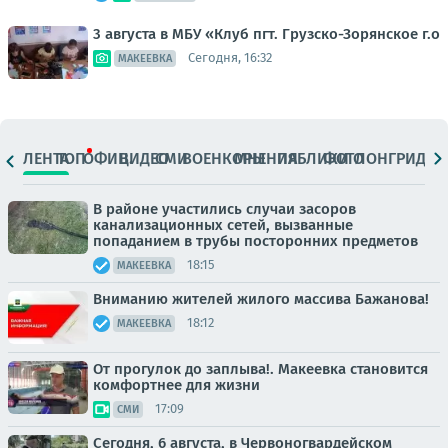
3 августа в МБУ «Клуб пгт. Грузско-Зорянское г.о
Сегодня, 16:32
МАКЕЕВКА
ЛЕНТА
ТОП
ОФИЦ.
ВИДЕО
СМИ
ВОЕНКОРЫ
МНЕНИЯ
ПАБЛИКИ
ФОТО
ЛОНГРИДЫ
В районе участились случаи засоров
канализационных сетей, вызванные
попаданием в трубы посторонних предметов
18:15
МАКЕЕВКА
Вниманию жителей жилого массива Бажанова!
18:12
МАКЕЕВКА
От прогулок до заплыва!. Макеевка становится
комфортнее для жизни
17:09
СМИ
Сегодня, 6 августа, в Червоногвардейском