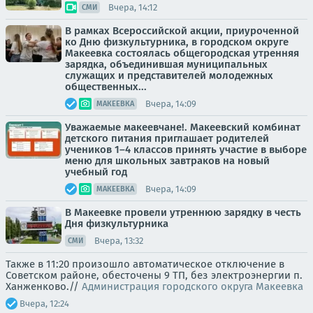
Вчера, 14:12
СМИ
В рамках Всероссийской акции, приуроченной
ко Дню физкультурника, в городском округе
Макеевка состоялась общегородская утренняя
зарядка, объединившая муниципальных
служащих и представителей молодежных
общественных...
Вчера, 14:09
МАКЕЕВКА
Уважаемые макеевчане!. Макеевский комбинат
детского питания приглашает родителей
учеников 1–4 классов принять участие в выборе
меню для школьных завтраков на новый
учебный год
Вчера, 14:09
МАКЕЕВКА
В Макеевке провели утреннюю зарядку в честь
Дня физкультурника
Вчера, 13:32
СМИ
Также в 11:20 произошло автоматическое отключение в
Советском районе, обесточены 9 ТП, без электроэнергии п.
Ханженково.//
Администрация городского округа Макеевка
Вчера, 12:24