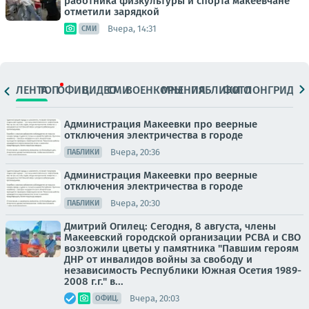
работника физкультуры и спорта макеевчане
отметили зарядкой
Вчера, 14:31
СМИ
ЛЕНТА
ТОП
ОФИЦ.
ВИДЕО
СМИ
ВОЕНКОРЫ
МНЕНИЯ
ПАБЛИКИ
ФОТО
ЛОНГРИДЫ
Администрация Макеевки про веерные
отключения электричества в городе
Вчера, 20:36
ПАБЛИКИ
Администрация Макеевки про веерные
отключения электричества в городе
Вчера, 20:30
ПАБЛИКИ
Дмитрий Огилец: Сегодня, 8 августа, члены
Макеевский городской организации РСВА и СВО
возложили цветы у памятника "Павшим героям
ДНР от инвалидов войны за свободу и
независимость Республики Южная Осетия 1989-
2008 г.г." в...
Вчера, 20:03
ОФИЦ.