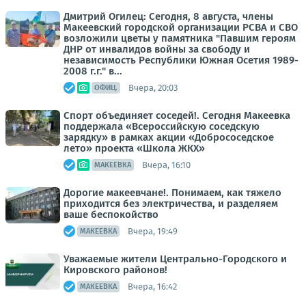
Дмитрий Огилец: Сегодня, 8 августа, члены
Макеевский городской организации РСВА и СВО
возложили цветы у памятника "Павшим героям
ДНР от инвалидов войны за свободу и
независимость Республики Южная Осетия 1989-
2008 г.г." в...
Вчера, 20:03
ОФИЦ.
Спорт объединяет соседей!. Сегодня Макеевка
поддержала «Всероссийскую соседскую
зарядку» в рамках акции «Добрососедское
лето» проекта «Школа ЖКХ»
Вчера, 16:10
МАКЕЕВКА
Дорогие макеевчане!. Понимаем, как тяжело
приходится без электричества, и разделяем
ваше беспокойство
Вчера, 19:49
МАКЕЕВКА
Уважаемые жители Центрально-Городского и
Кировского районов!
Вчера, 16:42
МАКЕЕВКА