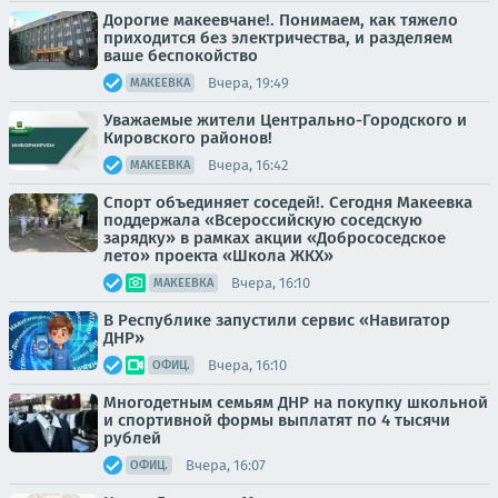
Дорогие макеевчане!. Понимаем, как тяжело
приходится без электричества, и разделяем
ваше беспокойство
Вчера, 19:49
МАКЕЕВКА
Уважаемые жители Центрально-Городского и
Кировского районов!
Вчера, 16:42
МАКЕЕВКА
Спорт объединяет соседей!. Сегодня Макеевка
поддержала «Всероссийскую соседскую
зарядку» в рамках акции «Добрососедское
лето» проекта «Школа ЖКХ»
Вчера, 16:10
МАКЕЕВКА
В Республике запустили сервис «Навигатор
ДНР»
Вчера, 16:10
ОФИЦ.
Многодетным семьям ДНР на покупку школьной
и спортивной формы выплатят по 4 тысячи
рублей
Вчера, 16:07
ОФИЦ.