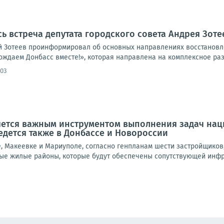
сь встреча депутата городского совета Андрея Зот
й Зотеев проинформировал об основных направлениях восстановл
даем Донбасс вместе!», которая направлена на комплексное разви
:03
яется важным инструментом выполнения задач нац
едется также в Донбассе и Новороссии
е, Макеевке и Мариуполе, согласно генпланам шести застройщиков
ые жилые районы, которые будут обеспечены сопутствующей инфрас