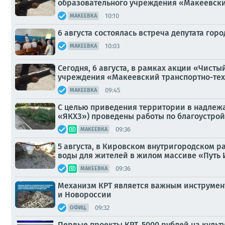
образовательного учреждения «Макеевски
10:10
МАКЕЕВКА
6 августа состоялась встреча депутата гор
10:03
МАКЕЕВКА
Сегодня, 6 августа, в рамках акции «Чис
учреждения «Макеевский транспортно-тех
09:45
МАКЕЕВКА
С целью приведения территории в надлежа
«ЯКХЗ») проведены работы по благоустрой
09:36
МАКЕЕВКА
5 августа, в Кировском внутригородском 
воды для жителей в жилом массиве «Путь Иль
09:36
МАКЕЕВКА
Механизм КРТ является важным инструмент
и Новороссии
09:32
ОФИЦ.
Первые проекты КРТ, 5000 рублей на культу