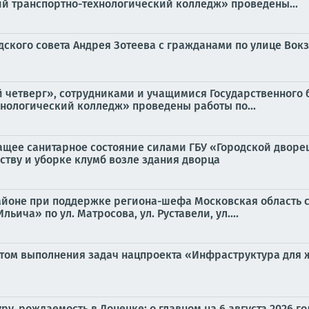
й транспортно-технологический колледж» проведены...
одского совета Андрея Зотеева с гражданами по улице Вокз
тый четверг», сотрудниками и учащимися Государственног
нологический колледж» проведены работы по...
щее санитарное состояние силами ГБУ «Городской дворец 
ству и уборке клумб возле здания дворца
районе при поддержке региона-шефа Московская область 
ича» по ул. Матросова, ул. Руставели, ул....
ом выполнения задач нацпроекта «Инфраструктура для жи
ру, рождаемость в Донецке: о главном на 6 августа 2026 го