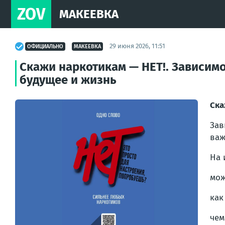
ZOV
МАКЕЕВКА
29 июня 2026, 11:51
ОФИЦИАЛЬНО
МАКЕЕВКА
Скажи наркотикам — НЕТ!. Зависимо
будущее и жизнь
Ска
Зав
важ
На 
мож
как
чем