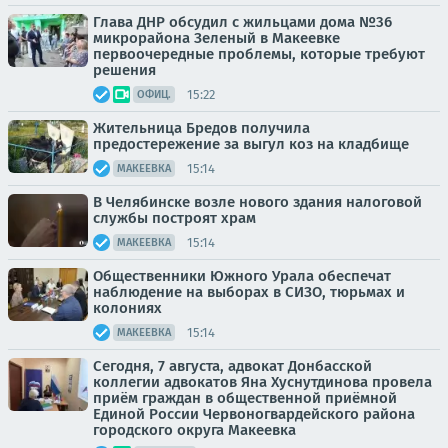
Глава ДНР обсудил с жильцами дома №36
микрорайона Зеленый в Макеевке
первоочередные проблемы, которые требуют
решения
15:22
ОФИЦ.
Жительница Бредов получила
предостережение за выгул коз на кладбище
15:14
МАКЕЕВКА
В Челябинске возле нового здания налоговой
службы построят храм
15:14
МАКЕЕВКА
Общественники Южного Урала обеспечат
наблюдение на выборах в СИЗО, тюрьмах и
колониях
15:14
МАКЕЕВКА
Сегодня, 7 августа, адвокат Донбасской
коллегии адвокатов Яна Хуснутдинова провела
приём граждан в общественной приёмной
Единой России Червоногвардейского района
городского округа Макеевка