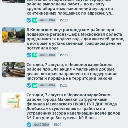
районе выполнены работы по вывозу
крупногабаритных накоплений мусора на
контейнерных площадках по адресам: ул....
15:28
МАКЕЕВКА
В Кировском внутригородском районе при
поддержке региона-шефа Московская область
продолжается подвоз воды для жителей домов,
в которые в установленный графиком день не
поступила вода
15:28
МАКЕЕВКА
Сегодня, 7 августа, в Червоногвардейском
районе прошла акция «Маленькие добрые
дела», которая направлена на поддержание
чистоты и порядка на территории района
15:22
МАКЕЕВКА
Сегодня, 7 августа в Червоногвардейском
районе города Макеевки сотрудниками
филиала Макеевского ПУВКХ ГУП ДНР «Вода
Донбасса» осуществляются работы по
устранению засора канализации возле домов
№ 7 по улице Бестужева, № 8 по...
15:22
МАКЕЕВКА