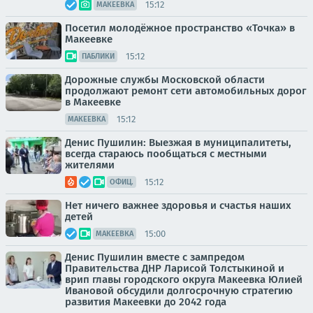
15:12
МАКЕЕВКА
Посетил молодёжное пространство «Точка» в
Макеевке
15:12
ПАБЛИКИ
Дорожные службы Московской области
продолжают ремонт сети автомобильных дорог
в Макеевке
15:12
МАКЕЕВКА
Денис Пушилин: Выезжая в муниципалитеты,
всегда стараюсь пообщаться с местными
жителями
15:12
ОФИЦ.
Нет ничего важнее здоровья и счастья наших
детей
15:00
МАКЕЕВКА
Денис Пушилин вместе с зампредом
Правительства ДНР Ларисой Толстыкиной и
врип главы городского округа Макеевка Юлией
Ивановой обсудили долгосрочную стратегию
развития Макеевки до 2042 года