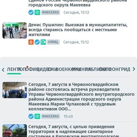
Единой России Червоногвардейского района
городского округа Макеевка
Сегодня, 15:12
МАКЕЕВКА
Денис Пушилин: Выезжая в муниципалитеты,
всегда стараюсь пообщаться с местными
жителями
Сегодня, 15:12
ОФИЦ.
ЛЕНТА
ТОП
ОФИЦ.
ВИДЕО
СМИ
ВОЕНКОРЫ
МНЕНИЯ
ПАБЛИКИ
ФОТО
ЛОНГРИДЫ
Сегодня, 7 августа в Червоногвардейском
районе состоялась встреча руководителя
Управы Червоногвардейского внутригородского
района Администрации городского округа
Макеевка Марии Чулаковой с трудовым
коллективом ООО...
15:40
МАКЕЕВКА
Сегодня, 7 августа, с целью приведения
территории в надлежащее санитарное
состояние в Кировском внутригородском