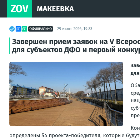
ZOV
МАКЕЕВКА
29 июня 2026, 19:33
ОФИЦИАЛЬНО
Завершен прием заявок на V Всеро
для субъектов ДФО и первый конку
Зав
для
Оба
сре
нац
суб
пре
Кон
определены 54 проекта-победителя, которые буду