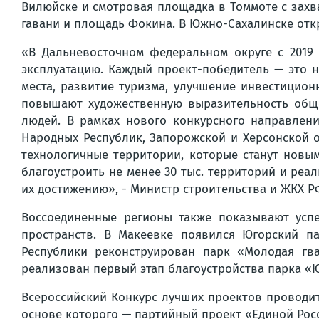
Вилюйске и смотровая площадка в Томмоте с зах
гавани и площадь Фокина. В Южно-Сахалинске отк
«В Дальневосточном федеральном округе с 2019 
эксплуатацию. Каждый проект-победитель — это 
места, развитие туризма, улучшение инвестицион
повышают художественную выразительность обще
людей. В рамках нового конкурсного направлени
Народных Республик, Запорожской и Херсонской о
технологичные территории, которые станут новы
благоустроить не менее 30 тыс. территорий и реал
их достижению», - Министр строительства и ЖКХ Р
Воссоединенные регионы также показывают усп
пространств. В Макеевке появился Югорский п
Республики реконструирован парк «Молодая гва
реализован первый этап благоустройства парка «Ю
Всероссийский Конкурс лучших проектов проводи
основе которого — партийный проект «Единой Росс