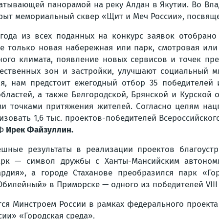
ватывающей панорамой на реку Алдан в Якутии. Во Вл
рыт мемориальный сквер «Щит и Меч России», посвящ
года из всех поданных на конкурс заявок отобрано 
не только новая набережная или парк, смотровая или
ного климата, появление новых сервисов и точек пр
ственных зон и застройки, улучшают социальный м
я, нам предстоит ежегодный отбор 35 победителей 
бластей, а также Белгородской, Брянской и Курской
ми точками притяжения жителей. Согласно целям на
изовать 1,6 тыс. проектов-победителей Всероссийского
Ф
Ирек Файзуллин.
ешные результаты в реализации проектов благоустр
арк — символ дружбы с Ханты-Мансийским автоном
рдия», а городе Стаханове преобразился парк «Го
билейный» в Приморске — одного из победителей VIII 
тся Минстроем России в рамках федерального проект
ии» «Городская среда».