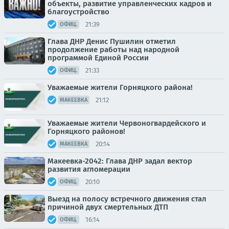
объекты, развитие управленческих кадров и
благоустройство
21:39
ОФИЦ.
Глава ДНР Денис Пушилин отметил
продолжение работы над народной
программой Единой России
21:33
ОФИЦ.
Уважаемые жители Горняцкого района!
21:12
МАКЕЕВКА
Уважаемые жители Червоногвардейского и
Горняцкого районов!
20:14
МАКЕЕВКА
Макеевка-2042: Глава ДНР задал вектор
развития агломерации
20:10
ОФИЦ.
Выезд на полосу встречного движения стал
причиной двух смертельных ДТП
16:14
ОФИЦ.