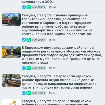
коллективом ООО...
15:40
МАКЕЕВКА
Сегодня, 7 августа, с целью приведения
территории в надлежащее санитарное
состояние в Кировском внутригородском
районе выполнены работы по вывозу
крупногабаритных накоплений мусора на
контейнерных площадках по адресам: ул....
15:28
МАКЕЕВКА
В Кировском внутригородском районе при
поддержке региона-шефа Московская область
продолжается подвоз воды для жителей домов,
в которые в установленный графиком день не
поступила вода
15:28
МАКЕЕВКА
Сегодня, 7 августа, в Червоногвардейском
районе прошла акция «Маленькие добрые
дела», которая направлена на поддержание
чистоты и порядка на территории района
15:22
МАКЕЕВКА
Сегодня, 7 августа в Червоногвардейском
районе города Макеевки сотрудниками