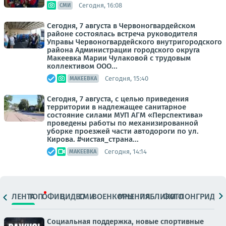
Сегодня, 16:08
СМИ
Сегодня, 7 августа в Червоногвардейском
районе состоялась встреча руководителя
Управы Червоногвардейского внутригородского
района Администрации городского округа
Макеевка Марии Чулаковой с трудовым
коллективом ООО...
Сегодня, 15:40
МАКЕЕВКА
Сегодня, 7 августа, с целью приведения
территории в надлежащее санитарное
состояние силами МУП АГМ «Перспектива»
проведены работы по механизированной
уборке проезжей части автодороги по ул.
Кирова. #чистая_страна...
Сегодня, 14:14
МАКЕЕВКА
ЛЕНТА
ТОП
ОФИЦ.
ВИДЕО
СМИ
ВОЕНКОРЫ
МНЕНИЯ
ПАБЛИКИ
ФОТО
ЛОНГРИДЫ
Социальная поддержка, новые спортивные