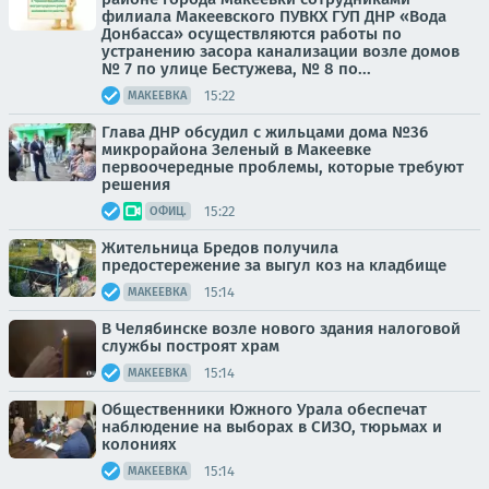
филиала Макеевского ПУВКХ ГУП ДНР «Вода
Донбасса» осуществляются работы по
устранению засора канализации возле домов
№ 7 по улице Бестужева, № 8 по...
15:22
МАКЕЕВКА
Глава ДНР обсудил с жильцами дома №36
микрорайона Зеленый в Макеевке
первоочередные проблемы, которые требуют
решения
15:22
ОФИЦ.
Жительница Бредов получила
предостережение за выгул коз на кладбище
15:14
МАКЕЕВКА
В Челябинске возле нового здания налоговой
службы построят храм
15:14
МАКЕЕВКА
Общественники Южного Урала обеспечат
наблюдение на выборах в СИЗО, тюрьмах и
колониях
15:14
МАКЕЕВКА